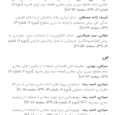
حفاری تمام مقطع سپری برای حفاری قطعه دوم تونل قمرود
[دوره 7،
شماره 17، 1391، صفحه 93-106]
شریف زاده، مصطفی
مدل¬سازی رفتار مکانیکی درزه¬های طبیعی
سنگی طی برش مستقیم با توجه به زبری سطوح
[دوره 7، شماره 16،
1391، صفحه 69-78]
شفائی، سید ضیاالدین
حذف کالکوپیریت از کنسانتره مس- مولیبدن به
روش فلوتاسیونالکترو- شیمیائی با اعمال پتانسیل خارجی
[دوره 7، شماره
16، 1391، صفحه 53-67]
ص
صراطی، مهدی
مقایسه فنی اقتصادی استفاده از ماشین¬های حفاری
تمام مقطع سپری برای حفاری قطعه دوم تونل قمرود
[دوره 7، شماره 17،
1391، صفحه 93-106]
صیادی، احمد رضا
ارزشیابی پروژه های آماده سازی معدنی از دیدگاه
نظریه ی اختیارات حقیقی
[دوره 7، شماره 14، 1391، صفحه 15-30]
صیادی، احمد رضا
بهینه‏سازی نرخ تولید معادن با استفاده از بیشینه
سازی مشروط NPV
[دوره 7، شماره 15، 1391، صفحه 87-96]
صیادی، احمد رضا
بهینه‏سازی نرخ تولید معادن با استفاده از بیشینه