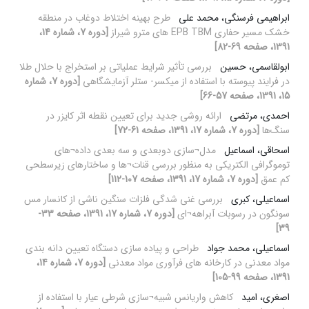
ابراهیمی فرسنگی، محمد علی
طرح بهینه اختلاط دوغاب در منطقه
خشک مسیر حفاری EPB TBM های مترو شیراز
[دوره 7، شماره 14،
1391، صفحه 69-82]
ابولقاسمی، حسین
بررسی تأثیر شرایط عملیاتی بر استخراج با حلال طلا
در فرایند پیوسته با استفاده از میکسر- ستلر آزمایشگاهی
[دوره 7، شماره
15، 1391، صفحه 57-66]
احمدی، مرتضی
ارائه روشی جدید برای تعیین نقطه اثر کایزر در
سنگ‌ها
[دوره 7، شماره 17، 1391، صفحه 61-72]
اسحاقی، اسماعیل
مدل¬سازی دوبعدی و سه بعدی داده¬های
توموگرافی الکتریکی به منظور بررسی قنات¬ها و ساختارهای زیرسطحی
کم عمق
[دوره 7، شماره 17، 1391، صفحه 107-112]
اسماعیلی، کبری
بررسی غنی شدگی فلزات سنگین ناشی از کانسار مس
سونگون در رسوبات آبراهه¬ای
[دوره 7، شماره 17، 1391، صفحه 33-
39]
اسماعیلی، محمد جواد
طراحی و پیاده سازی دستگاه تعیین دانه بندی
مواد معدنی در کارخانه های فرآوری مواد معدنی
[دوره 7، شماره 14،
1391، صفحه 99-105]
اصغری، امید
کاهش واریانس شبیه¬سازی شرطی عیار با استفاده از