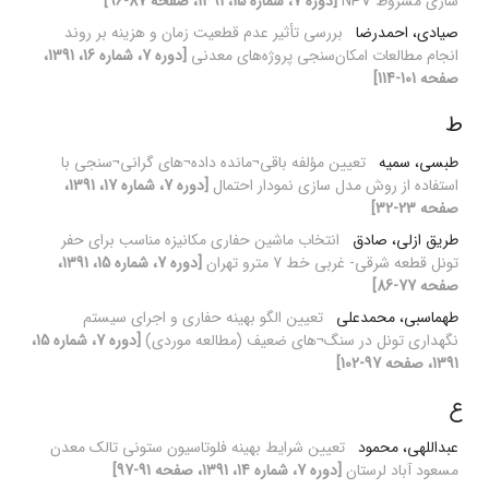
سازی مشروط NPV
[دوره 7، شماره 15، 1391، صفحه 87-96]
صیادی، احمدرضا
بررسی تأثیر عدم قطعیت‌ زمان و هزینه بر روند
انجام مطالعات امکان‌سنجی پروژه‌های معدنی
[دوره 7، شماره 16، 1391،
صفحه 101-114]
ط
طبسی، سمیه
تعیین مؤلفه باقی¬مانده داده¬های گرانی¬سنجی با
استفاده از روش مدل سازی نمودار احتمال
[دوره 7، شماره 17، 1391،
صفحه 23-32]
طریق ازلی، صادق
انتخاب ماشین حفاری مکانیزه مناسب برای حفر
تونل قطعه شرقی- غربی خط 7 مترو تهران
[دوره 7، شماره 15، 1391،
صفحه 77-86]
طهماسبی، محمدعلی
تعیین الگو بهینه حفاری و اجرای سیستم
نگهداری تونل در سنگ¬های ضعیف (مطالعه موردی)
[دوره 7، شماره 15،
1391، صفحه 97-102]
ع
عبداللهی، محمود
تعیین شرایط بهینه فلوتاسیون ستونی تالک معدن
مسعود آباد لرستان
[دوره 7، شماره 14، 1391، صفحه 91-97]