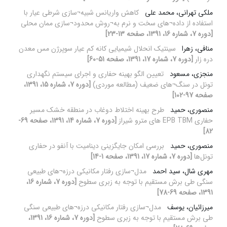
ملکی تهرانی، محمد علی
کاهش واریانس شبیه¬سازی شرطی عیار با
استفاده از داده¬های سخت و نرم به¬روش محدود¬سازی ممان محلی
[دوره 7، شماره 16، 1391، صفحه 13-23]
منافی، زهرا
سینتیک انحلال شیمیایی کانه کم عیار سوپرژن مس معدن
دره زار
[دوره 7، شماره 17، 1391، صفحه 51-60]
منجزی، مسعود
تعیین الگو بهینه حفاری و اجرای سیستم نگهداری
تونل در سنگ¬های ضعیف (مطالعه موردی)
[دوره 7، شماره 15، 1391،
صفحه 97-102]
منصوری، حمید
طرح بهینه اختلاط دوغاب در منطقه خشک مسیر
حفاری EPB TBM های مترو شیراز
[دوره 7، شماره 14، 1391، صفحه 69-
82]
منصوری، حمید
بررسی امکان جایگزینی دینامیت با آنفو در حفاری
تونل‌ها
[دوره 7، شماره 17، 1391، صفحه 1-14]
مهری شال، سید احمد
مدل¬سازی رفتار مکانیکی درزه¬های طبیعی
سنگی طی برش مستقیم با توجه به زبری سطوح
[دوره 7، شماره 16،
1391، صفحه 69-78]
میرزائیان، یوسف
مدل¬سازی رفتار مکانیکی درزه¬های طبیعی سنگی
طی برش مستقیم با توجه به زبری سطوح
[دوره 7، شماره 16، 1391،