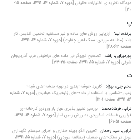
دیدگاه نظریه ی اختیارات حقیقی
[دوره 7، شماره 14، 1391، صفحه 15-
30]
پ
پرنده، لیلا
ارزیابی روش های ساده و غیر مستقیم تخمین اندیس کار
باند (مطالعه موردی: سنگ آهن چغارت)
[دوره 7، شماره 14، 1391،
صفحه 63-68]
پورمیزایی، راشد
تصحیح توپوگرافی داده های فراطیفی غرب آذربایجان
شرقی
[دوره 7، شماره 15، 1391، صفحه 25-33]
ت
تخم چی، بهزاد
کاربرد خوشه¬بندی در تهیه نقشه¬های شبه¬
زمین¬شناسی با استفاده از داده¬های ژئوفیزیک هوابردی
[دوره 7، شماره
16، 1391، صفحه 1-12]
تراب، فرهادمحمد
بررسی تغییر پذیری عیار بار ورودی کارخانه¬ی
فرآوری فسفات اسفوردی به روش زمین آمار
[دوره 7، شماره 14، 1391،
صفحه 51-61]
ترابی، سید رحمان
تعیین الگو بهینه حفاری و اجرای سیستم نگهداری
تونل در سنگ¬های ضعیف (مطالعه موردی)
[دوره 7، شماره 15، 1391،