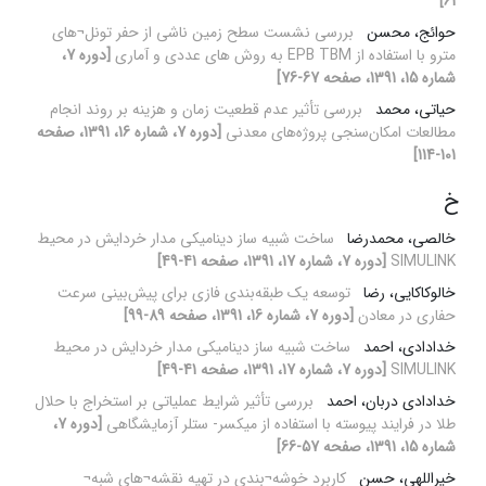
61]
حوائج، محسن
بررسی نشست سطح زمین ناشی از حفر تونل¬های
مترو با استفاده از EPB TBM به روش های عددی و آماری
[دوره 7،
شماره 15، 1391، صفحه 67-76]
حیاتی، محمد
بررسی تأثیر عدم قطعیت‌ زمان و هزینه بر روند انجام
مطالعات امکان‌سنجی پروژه‌های معدنی
[دوره 7، شماره 16، 1391، صفحه
101-114]
خ
خالصی، محمدرضا
ساخت شبیه ساز دینامیکی مدار خردایش در محیط
SIMULINK
[دوره 7، شماره 17، 1391، صفحه 41-49]
خالوکاکایی، رضا
توسعه یک طبقه‌بندی فازی برای پیش‌بینی سرعت
حفاری در معادن
[دوره 7، شماره 16، 1391، صفحه 89-99]
خدادادی، احمد
ساخت شبیه ساز دینامیکی مدار خردایش در محیط
SIMULINK
[دوره 7، شماره 17، 1391، صفحه 41-49]
خدادادی دربان، احمد
بررسی تأثیر شرایط عملیاتی بر استخراج با حلال
طلا در فرایند پیوسته با استفاده از میکسر- ستلر آزمایشگاهی
[دوره 7،
شماره 15، 1391، صفحه 57-66]
خیراللهی، حسن
کاربرد خوشه¬بندی در تهیه نقشه¬های شبه¬