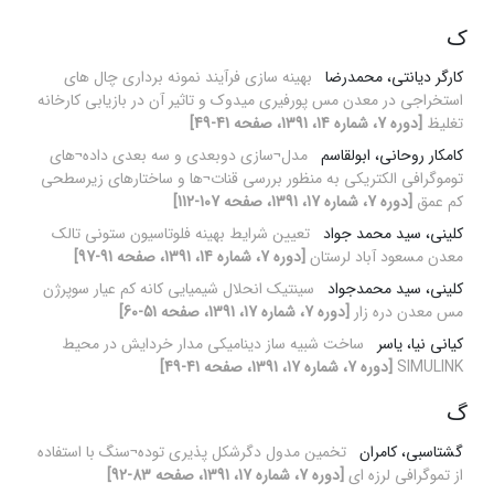
ک
کارگر دیانتی، محمدرضا
بهینه سازی فرآیند نمونه برداری چال های
استخراجی در معدن مس پورفیری میدوک و تاثیر آن در بازیابی کارخانه
تغلیظ
[دوره 7، شماره 14، 1391، صفحه 41-49]
کامکار روحانی، ابولقاسم
مدل¬سازی دوبعدی و سه بعدی داده¬های
توموگرافی الکتریکی به منظور بررسی قنات¬ها و ساختارهای زیرسطحی
کم عمق
[دوره 7، شماره 17، 1391، صفحه 107-112]
کلینی، سید محمد جواد
تعیین شرایط بهینه فلوتاسیون ستونی تالک
معدن مسعود آباد لرستان
[دوره 7، شماره 14، 1391، صفحه 91-97]
کلینی، سید محمدجواد
سینتیک انحلال شیمیایی کانه کم عیار سوپرژن
مس معدن دره زار
[دوره 7، شماره 17، 1391، صفحه 51-60]
کیانی نیا، یاسر
ساخت شبیه ساز دینامیکی مدار خردایش در محیط
SIMULINK
[دوره 7، شماره 17، 1391، صفحه 41-49]
گ
گشتاسبی، کامران
تخمین مدول دگرشکل پذیری توده¬سنگ با استفاده
از تموگرافی لرزه ای
[دوره 7، شماره 17، 1391، صفحه 83-92]