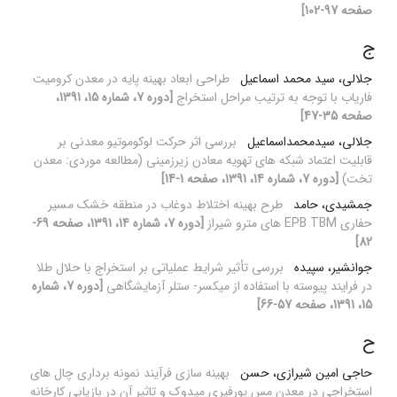
صفحه 97-102]
ج
جلالی، سید محمد اسماعیل
طراحی ابعاد بهینه پایه در معدن کرومیت
فاریاب با توجه به ترتیب مراحل استخراج
[دوره 7، شماره 15، 1391،
صفحه 35-47]
جلالی، سیدمحمداسماعیل
بررسی اثر حرکت لوکوموتیو معدنی بر
قابلیت اعتماد شبکه های تهویه معادن زیرزمینی (مطالعه موردی: معدن
تخت)
[دوره 7، شماره 14، 1391، صفحه 1-14]
جمشیدی، حامد
طرح بهینه اختلاط دوغاب در منطقه خشک مسیر
حفاری EPB TBM های مترو شیراز
[دوره 7، شماره 14، 1391، صفحه 69-
82]
جوانشیر، سپیده
بررسی تأثیر شرایط عملیاتی بر استخراج با حلال طلا
در فرایند پیوسته با استفاده از میکسر- ستلر آزمایشگاهی
[دوره 7، شماره
15، 1391، صفحه 57-66]
ح
حاجی امین شیرازی، حسن
بهینه سازی فرآیند نمونه برداری چال های
استخراجی در معدن مس پورفیری میدوک و تاثیر آن در بازیابی کارخانه