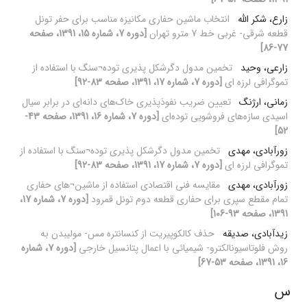
زارع، شکر الله
انتخاب ماشین حفاری مکانیزه مناسب برای حفر تونل
قطعه شرقی- غربی خط 7 مترو تهران
[دوره 7، شماره 15، 1391، صفحه
77-86]
زارعی، وحید
تخمین مدول دگرشکل پذیری توده¬سنگ با استفاده از
تموگرافی لرزه ای
[دوره 7، شماره 17، 1391، صفحه 83-92]
زمانی، ارژنگ
تعیین ضریب نفوذپذیری خاک‌های دانه‌ای در برابر سیال
اسیدی سازه‌های فروشویی توده‌ای
[دوره 7، شماره 16، 1391، صفحه 43-
52]
زورآبادی، مهدی
تخمین مدول دگرشکل پذیری توده¬سنگ با استفاده از
تموگرافی لرزه ای
[دوره 7، شماره 17، 1391، صفحه 83-92]
زورآبادی، مهدی
مقایسه فنی اقتصادی استفاده از ماشین¬های حفاری
تمام مقطع سپری برای حفاری قطعه دوم تونل قمرود
[دوره 7، شماره 17،
1391، صفحه 93-106]
زیدآبادی، صدیقه
حذف کالکوپیریت از کنسانتره مس- مولیبدن به
روش فلوتاسیونالکترو- شیمیائی با اعمال پتانسیل خارجی
[دوره 7، شماره
16، 1391، صفحه 53-67]
س