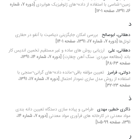
زمین¬شناسی با استفاده از داده¬های ژئوفیزیک هوابردی
[دوره 7، شماره
16، 1391، صفحه 1-12]
د
دهقانی، ابوصالح
بررسی امکان جایگزینی دینامیت با آنفو در حفاری
تونل‌ها
[دوره 7، شماره 17، 1391، صفحه 1-14]
دهقانی، علی
ارزیابی روش های ساده و غیر مستقیم تخمین اندیس کار
باند (مطالعه موردی: سنگ آهن چغارت)
[دوره 7، شماره 14، 1391،
صفحه 63-68]
دولتی، فرامرز
تعیین مؤلفه باقی¬مانده داده¬های گرانی¬سنجی با
استفاده از روش مدل سازی نمودار احتمال
[دوره 7، شماره 17، 1391،
صفحه 23-32]
ذ
ذاکری خطیر، مهدی
طراحی و پیاده سازی دستگاه تعیین دانه بندی
مواد معدنی در کارخانه های فرآوری مواد معدنی
[دوره 7، شماره 14،
1391، صفحه 99-105]
ر