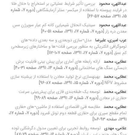
عبداللهی، محمود
بررسی تأثیر شرایط عملیاتی بر استخراج با حلال طلا
در فرایند پیوسته با استفاده از میکسر- ستلر آزمایشگاهی
[دوره 7، شماره
15، 1391، صفحه 57-66]
عبداللهی، محمود
سینتیک انحلال شیمیایی کانه کم عیار سوپرژن مس
معدن دره زار
[دوره 7، شماره 17، 1391، صفحه 51-60]
عرب امیری، علیرضا
مدل¬سازی دوبعدی و سه بعدی داده¬های
توموگرافی الکتریکی به منظور بررسی قنات¬ها و ساختارهای زیرسطحی
کم عمق
[دوره 7، شماره 17، 1391، صفحه 107-112]
عطایی، محمد
ارائه رابطه های آماری برای پیش بینی قابلیت برش
دیسکی سنگ های ساختمانی
[دوره 7، شماره 14، 1391، صفحه 31-40]
عطایی، محمد
بهینه‏سازی نرخ تولید معادن با استفاده از بیشینه سازی
مشروط NPV
[دوره 7، شماره 15، 1391، صفحه 87-96]
عطایی، محمد
توسعه یک طبقه‌بندی فازی برای پیش‌بینی سرعت
حفاری در معادن
[دوره 7، شماره 16، 1391، صفحه 89-99]
عطایی، محمد
مقایسه فنی اقتصادی استفاده از ماشین¬های حفاری
تمام مقطع سپری برای حفاری قطعه دوم تونل قمرود
[دوره 7، شماره 17،
1391، صفحه 93-106]
علامی، مهدی
توسعه روابط تجربی برای تعیین مدول دگرشکلی توده
سنگ های جنوب غربی ایران
[دوره 7، شماره 16، 1391، صفحه 79-87]