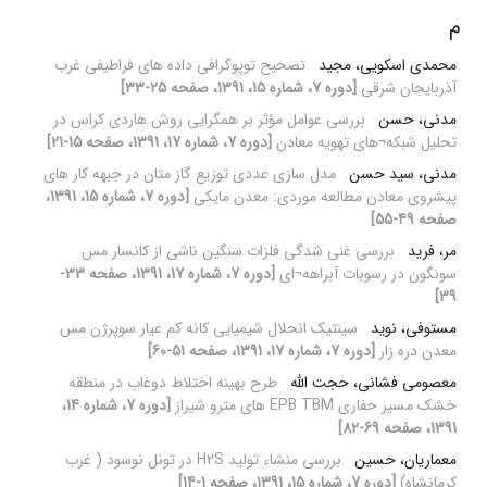
م
محمدی اسکویی، مجید
تصحیح توپوگرافی داده های فراطیفی غرب
آذربایجان شرقی
[دوره 7، شماره 15، 1391، صفحه 25-33]
مدنی، حسن
بررسی عوامل مؤثر بر همگرایی روش هاردی کراس در
تحلیل شبکه¬های تهویه معادن
[دوره 7، شماره 17، 1391، صفحه 15-21]
مدنی، سید حسن
مدل سازی عددی توزیع گاز متان در جبهه کار های
پیشروی معادن مطالعه موردی: معدن مایکی
[دوره 7، شماره 15، 1391،
صفحه 49-55]
مر، فرید
بررسی غنی شدگی فلزات سنگین ناشی از کانسار مس
سونگون در رسوبات آبراهه¬ای
[دوره 7، شماره 17، 1391، صفحه 33-
39]
مستوفی، نوید
سینتیک انحلال شیمیایی کانه کم عیار سوپرژن مس
معدن دره زار
[دوره 7، شماره 17، 1391، صفحه 51-60]
معصومی فشانی، حجت الله
طرح بهینه اختلاط دوغاب در منطقه
خشک مسیر حفاری EPB TBM های مترو شیراز
[دوره 7، شماره 14،
1391، صفحه 69-82]
معماریان، حسین
بررسی منشاء تولید H2S در تونل نوسود ( غرب
کرمانشاه)
[دوره 7، شماره 15، 1391، صفحه 1-14]