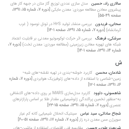
سالاری راد، حسین
مدل سازی عددی توزیع گاز متان در جبهه کار های
پیشروی معادن مطالعه موردی: معدن مایکی
[دوره 7، شماره 15، 1391،
صفحه 49-55]
سحابی، فریدون
بررسی منشاء تولید H2S در تونل نوسود ( غرب
کرمانشاه)
[دوره 7، شماره 15، 1391، صفحه 1-14]
سرشکی، فرهنگ
بررسی اثر حرکت لوکوموتیو معدنی بر قابلیت اعتماد
شبکه های تهویه معادن زیرزمینی (مطالعه موردی: معدن تخت)
[دوره 7،
شماره 14، 1391، صفحه 1-14]
ش
شادمان، محسن
کاربرد خوشه¬بندی در تهیه نقشه¬های شبه¬
زمین¬شناسی با استفاده از داده¬های ژئوفیزیک هوابردی
[دوره 7، شماره
16، 1391، صفحه 1-12]
شاهسونی، داوود
کاربرد مدل‌سازی MARS بر روی داده¬های اکتشافی
به¬منظور تخمین پراکندگی ژئوشیمیایی مقدار طلا بر اساس پاراژنزهای
عنصری
[دوره 7، شماره 15، 1391، صفحه 15-23]
شجاع ساداتی، سید عباس
سینتیک انحلال شیمیایی کانه کم عیار
سوپرژن مس معدن دره زار
[دوره 7، شماره 17، 1391، صفحه 51-60]
شریعت علوی، حسین
مقایسه فنی اقتصادی استفاده از ماشین¬های