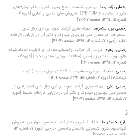
رحمان نژاد، رضا
بررسی نشست سطح زمین ناشی از حفر تونل¬های
مترو با استفاده از EPB TBM به روش های عددی و آماری
[دوره 7،
شماره 15، 1391، صفحه 67-76]
رحیمی پور، غلامرضا
بهینه سازی فرآیند نمونه برداری چال های
استخراجی در معدن مس پورفیری میدوک و تاثیر آن در بازیابی کارخانه
تغلیظ
[دوره 7، شماره 14، 1391، صفحه 41-49]
رضایی، زهره
بررسی اثر حرکت لوکوموتیو معدنی بر قابلیت اعتماد شبکه
های تهویه معادن زیرزمینی (مطالعه موردی: معدن تخت)
[دوره 7،
شماره 14، 1391، صفحه 1-14]
رضایی، سلیمه
بررسی منشاء تولید H2S در تونل نوسود ( غرب
کرمانشاه)
[دوره 7، شماره 15، 1391، صفحه 1-14]
رضایی، علی
بهینه سازی فرآیند نمونه برداری چال های استخراجی در
معدن مس پورفیری میدوک و تاثیر آن در بازیابی کارخانه تغلیظ
[دوره
7، شماره 14، 1391، صفحه 41-49]
ز
زارع، حمیدرضا
حذف کالکوپیریت از کنسانتره مس- مولیبدن به روش
فلوتاسیونالکترو- شیمیائی با اعمال پتانسیل خارجی
[دوره 7، شماره 16،
1391، صفحه 53-67]