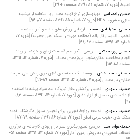
تغلیظ
[دوره 7، شماره 14، 1391، صفحه 41-49]
حسن زاده، امیر
بهینه‏سازی نرخ تولید معادن با استفاده از بیشینه
سازی مشروط NPV
[دوره 7، شماره 15، 1391، صفحه 87-96]
حسنی صدرآبادی، سعید
ارزیابی روش های ساده و غیر مستقیم
تخمین اندیس کار باند (مطالعه موردی: سنگ آهن چغارت)
[دوره 7،
شماره 14، 1391، صفحه 63-68]
حسین پور، مجتبی
بررسی تأثیر عدم قطعیت‌ زمان و هزینه بر روند
انجام مطالعات امکان‌سنجی پروژه‌های معدنی
[دوره 7، شماره 16، 1391،
صفحه 101-114]
حسینی، سید هادی
توسعه یک طبقه‌بندی فازی برای پیش‌بینی سرعت
حفاری در معادن
[دوره 7، شماره 16، 1391، صفحه 89-99]
حسینی، مهدی
تحلیل برگشتی مغار نیروگاه سد سیاه بیشه با استفاده
از داده¬های حاصل از ابزار دقیق
[دوره 7، شماره 14، 1391، صفحه 83-
90]
حسینی، مهدی
توسعه روابط تجربی برای تعیین مدول دگرشکلی توده
سنگ های جنوب غربی ایران
[دوره 7، شماره 16، 1391، صفحه 79-87]
حمیدخواه، امید
بررسی تغییر پذیری عیار بار ورودی کارخانه¬ی فرآوری
فسفات اسفوردی به روش زمین آمار
[دوره 7، شماره 14، 1391، صفحه 51-