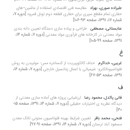
علیزاده صوری، بهزاد
مقایسه فنی اقتصادی استفاده از ماشین¬های
حفاری تمام مقطع سپری برای حفاری قطعه دوم تونل قمرود
[دوره 7،
شماره 17، 1391، صفحه 93-106]
عنابستانی، مصطفی
طراحی و پیاده سازی دستگاه تعیین دانه بندی
مواد معدنی در کارخانه های فرآوری مواد معدنی
[دوره 7، شماره 14،
1391، صفحه 99-105]
غ
غریبی، خداکرم
حذف کالکوپیریت از کنسانتره مس- مولیبدن به روش
فلوتاسیونالکترو- شیمیائی با اعمال پتانسیل خارجی
[دوره 7، شماره 16،
1391، صفحه 53-67]
ف
فانی پاکدل، محمود رضا
ارزشیابی پروژه های آماده سازی معدنی از
دیدگاه نظریه ی اختیارات حقیقی
[دوره 7، شماره 14، 1391، صفحه 15-
30]
فتحی، محمد باقر
تعیین شرایط بهینه فلوتاسیون ستونی تالک معدن
مسعود آباد لرستان
[دوره 7، شماره 14، 1391، صفحه 91-97]