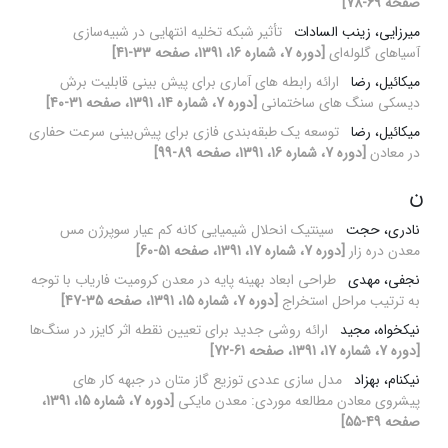
صفحه 69-78]
میرزایی، زینب السادات
تأثیر شبکه تخلیه انتهایی در شبیه‌سازی
آسیاهای گلوله‌ای
[دوره 7، شماره 16، 1391، صفحه 33-41]
میکائیل، رضا
ارائه رابطه های آماری برای پیش بینی قابلیت برش
دیسکی سنگ های ساختمانی
[دوره 7، شماره 14، 1391، صفحه 31-40]
میکائیل، رضا
توسعه یک طبقه‌بندی فازی برای پیش‌بینی سرعت حفاری
در معادن
[دوره 7، شماره 16، 1391، صفحه 89-99]
ن
نادری، حجت
سینتیک انحلال شیمیایی کانه کم عیار سوپرژن مس
معدن دره زار
[دوره 7، شماره 17، 1391، صفحه 51-60]
نجفی، مهدی
طراحی ابعاد بهینه پایه در معدن کرومیت فاریاب با توجه
به ترتیب مراحل استخراج
[دوره 7، شماره 15، 1391، صفحه 35-47]
نیکخواه، مجید
ارائه روشی جدید برای تعیین نقطه اثر کایزر در سنگ‌ها
[دوره 7، شماره 17، 1391، صفحه 61-72]
نیکنام، بهزاد
مدل سازی عددی توزیع گاز متان در جبهه کار های
پیشروی معادن مطالعه موردی: معدن مایکی
[دوره 7، شماره 15، 1391،
صفحه 49-55]