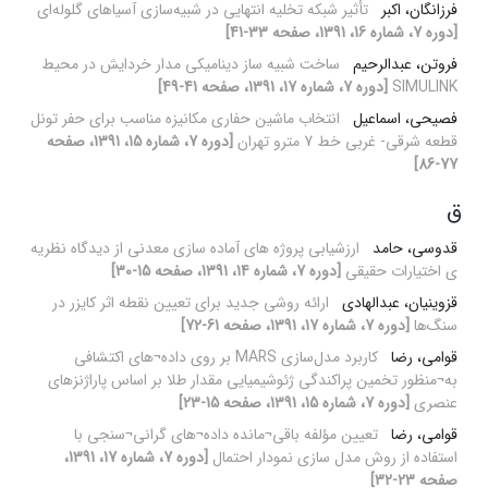
فرزانگان، اکبر
تأثیر شبکه تخلیه انتهایی در شبیه‌سازی آسیاهای گلوله‌ای
[دوره 7، شماره 16، 1391، صفحه 33-41]
فروتن، عبدالرحیم
ساخت شبیه ساز دینامیکی مدار خردایش در محیط
SIMULINK
[دوره 7، شماره 17، 1391، صفحه 41-49]
فصیحی، اسماعیل
انتخاب ماشین حفاری مکانیزه مناسب برای حفر تونل
قطعه شرقی- غربی خط 7 مترو تهران
[دوره 7، شماره 15، 1391، صفحه
77-86]
ق
قدوسی، حامد
ارزشیابی پروژه های آماده سازی معدنی از دیدگاه نظریه
ی اختیارات حقیقی
[دوره 7، شماره 14، 1391، صفحه 15-30]
قزوینیان، عبدالهادی
ارائه روشی جدید برای تعیین نقطه اثر کایزر در
سنگ‌ها
[دوره 7، شماره 17، 1391، صفحه 61-72]
قوامی، رضا
کاربرد مدل‌سازی MARS بر روی داده¬های اکتشافی
به¬منظور تخمین پراکندگی ژئوشیمیایی مقدار طلا بر اساس پاراژنزهای
عنصری
[دوره 7، شماره 15، 1391، صفحه 15-23]
قوامی، رضا
تعیین مؤلفه باقی¬مانده داده¬های گرانی¬سنجی با
استفاده از روش مدل سازی نمودار احتمال
[دوره 7، شماره 17، 1391،
صفحه 23-32]