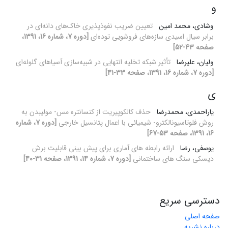
و
وشادی، محمد امین
تعیین ضریب نفوذپذیری خاک‌های دانه‌ای در
برابر سیال اسیدی سازه‌های فروشویی توده‌ای
[دوره 7، شماره 16، 1391،
صفحه 43-52]
ولیان، علیرضا
تأثیر شبکه تخلیه انتهایی در شبیه‌سازی آسیاهای گلوله‌ای
[دوره 7، شماره 16، 1391، صفحه 33-41]
ی
یاراحمدی، محمدرضا
حذف کالکوپیریت از کنسانتره مس- مولیبدن به
روش فلوتاسیونالکترو- شیمیائی با اعمال پتانسیل خارجی
[دوره 7، شماره
16، 1391، صفحه 53-67]
یوسفی، رضا
ارائه رابطه های آماری برای پیش بینی قابلیت برش
دیسکی سنگ های ساختمانی
[دوره 7، شماره 14، 1391، صفحه 31-40]
دسترسی سریع
صفحه اصلی
درباره نشریه