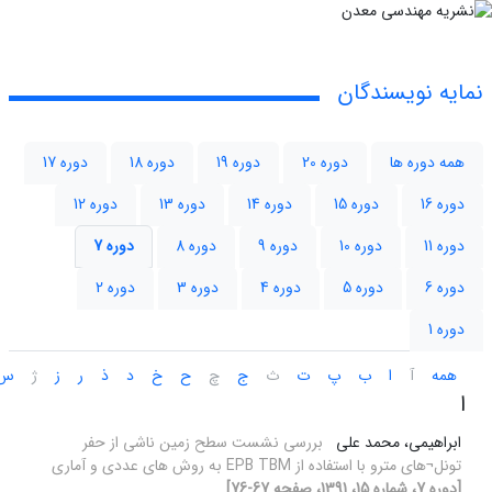
نمایه نویسندگان
همه دوره ها
دوره 20
دوره 19
دوره 18
دوره 17
دوره 16
دوره 15
دوره 14
دوره 13
دوره 12
دوره 11
دوره 10
دوره 9
دوره 8
دوره 7
دوره 6
دوره 5
دوره 4
دوره 3
دوره 2
دوره 1
همه
آ
ا
ب
پ
ت
ث
ج
چ
ح
خ
د
ذ
ر
ز
ژ
س
ا
ابراهیمی، محمد علی
بررسی نشست سطح زمین ناشی از حفر
تونل¬های مترو با استفاده از EPB TBM به روش های عددی و آماری
[دوره 7، شماره 15، 1391، صفحه 67-76]