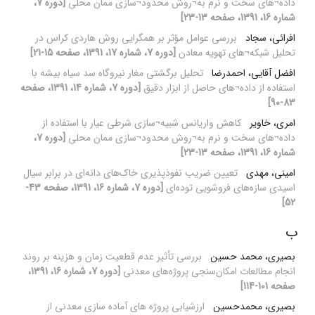
داده¬های سخت و نرم به¬روش محدود¬سازی ممان محلی
[دوره 7،
شماره 16، 1391، صفحه 13-23]
افرائی، سجاد
بررسی عوامل مؤثر بر همگرایی روش هاردی کراس در
تحلیل شبکه¬های تهویه معادن
[دوره 7، شماره 17، 1391، صفحه 15-21]
افضل آقایی، احمدرضا
تحلیل برگشتی مغار نیروگاه سد سیاه بیشه با
استفاده از داده¬های حاصل از ابزار دقیق
[دوره 7، شماره 14، 1391، صفحه
83-90]
امری، خاویر
کاهش واریانس شبیه¬سازی شرطی عیار با استفاده از
داده¬های سخت و نرم به¬روش محدود¬سازی ممان محلی
[دوره 7،
شماره 16، 1391، صفحه 13-23]
امینی، مهدی
تعیین ضریب نفوذپذیری خاک‌های دانه‌ای در برابر سیال
اسیدی سازه‌های فروشویی توده‌ای
[دوره 7، شماره 16، 1391، صفحه 43-
52]
ب
بصیری، محمد حسین
بررسی تأثیر عدم قطعیت‌ زمان و هزینه بر روند
انجام مطالعات امکان‌سنجی پروژه‌های معدنی
[دوره 7، شماره 16، 1391،
صفحه 101-114]
بصیری، محمدحسین
ارزشیابی پروژه های آماده سازی معدنی از