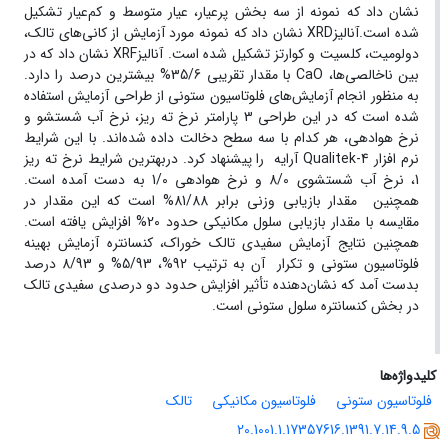
نشان داد که نمونه از سه بخش پرعیار، عیار متوسط و کم‌عیار تشکیل
شده است.آنالیزXRD نشان داد که نمونه مورد آزمایش از کانی‌های تالک،
دولومیت، کلسیت و کوارتز تشکیل شده است. آنالیزXRF نشان داد که در
بین ناخالصی‌ها، CaO با مقدار تقریبی 35/6% بیشترین درصد را دارد.
به منظور انجام آزمایش‌های فلوتاسیون ستونی از طراحی آزمایش استفاده
شده است که در این طراحی 3 پارامتر نرخ ته ریز، نرخ آب شستشو و
نرخ هوادهی، هر کدام با سه سطح دخالت داده شده‌اند. با این شرایط
نرم افزار Qualitek-4 آرایه را پیشنهاد کرد. دربهترین شرایط نرخ ته ریز
1، نرخ آب شستشوی 8/0 و نرخ هوادهی 1/0 به دست آمده است.
همچنین مقدار بازیابی وزنی برابر 81/88% است که این مقدار در
مقایسه با مقدار بازیابی سلول مکانیکی حدود 20% افزایش یافته است.
همچنین نتایج آزمایش سفیدی تالک خوراک، کنسانتره آزمایش بهینه
فلوتاسیون ستونی و تکرار آن به ترتیب 92%، 5/93% و 8/93 درصد
بدست آمد که نشان‌دهنده تأثیر افزایش حدود دو درصدی سفیدی تالک
در بخش کنسانتره سلول ستونی است.
کلیدواژه‌ها
فلوتاسیون ستونی
فلوتاسیون مکانیکی
تالک
20.1001.1.17357616.1391.7.14.9.5