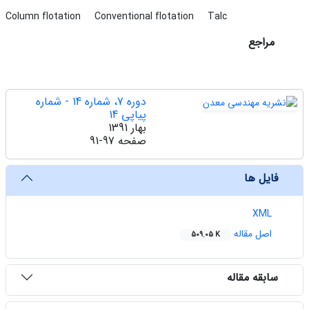
Column flotation
Conventional flotation
Talc
مراجع
دوره 7، شماره 14 - شماره
پیاپی 14
بهار 1391
صفحه
91-97
فایل ها
XML
اصل مقاله
509.05 K
سابقه مقاله