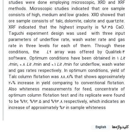
studies were done employing microscopic, XRD and XRF
methods. Microscopic studies indicated that ore sample
consists of high, medium and low grades. XRD showed that
ore sample consists of talc, dolomite, calcite and quartzite.
XRF indicated that the highest impurity is %6.35 CaO.
Taguchi experiment design was used with three input
parameters of underflow rate, wash water rate and gas
rate in three levels for each of them. Through these
conditions, the
L9
array was offered by Qualitek-4
software. Optimum conditions have been obtained in 1
Lit
/
min, 0.8
Lit /
min and 0.1
Lit /
min
for underflow, wash water
and gas rates respectively. In optimum conditions, yield of
Talc column flotation was 88.81% that shows approximately
20% increase in yield comparing to conventional flotation.
Also whiteness measurements for feed, concentrate of
optimum column flotation test and its replicate were found
to be %92, %93.5 and %93.8 respectively, which indicates an
increase of approximately %2 in sample whiteness
کلیدواژه‌ها
English