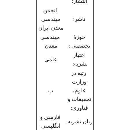
انتشار:
انجمن
ناشر:
مهندسی
معدن ایران
حوزۀ
مهندسی
تخصصی :
معدن
اعتبار
علمی
نشریه:
رتبه در
وزارت
علوم،
ب
تحقیقات و
فناوری:
فارسی و
زبان نشریه:
انگلیسی