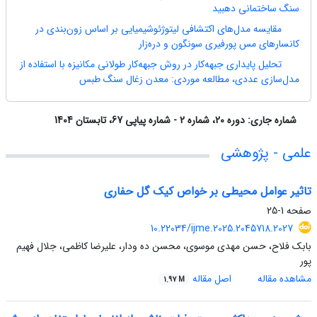
سنگ ساختمانی دهبید
مقایسه مدل‌های اکتشافی لیتوژئوشیمیایی بر اساس زون‌بندی در
کانسار‌های مس پورفیری سونگون و دره‌زار
تحلیل پایداری جبهه‌کار در روش جبهه‌کار طولانی مکانیزه با استفاده از
مدل‌سازی عددی، مطالعه موردی: معدن زغال سنگ طبس
شماره جاری:
دوره 20، شماره 2 - شماره پیاپی 67، تابستان 1404
علمی - پژوهشی
تاثیر عوامل محیطی بر خواص کیک گل حفاری
صفحه
1-25
10.22034/ijme.2025.2045718.2027
بابک فلاح، حسن مهدی موسوی، محسن ده ودار، علیرضا کاظمی، جلال فهیم
پور
مشاهده مقاله
اصل مقاله
1.97 M