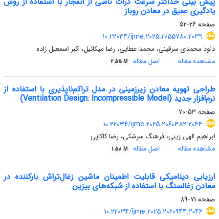
پیش بینی حداکثر سرعت ذرات ناشی از انفجار با استفاده از روش
یادگیری عمیق در معادن روباز
صفحه
26-52
10.22034/ijme.2025.2055780.2039
داود محمدی سرقینی، محمد عطایی، رضا میکائیل، اکبر اسمعیل زاده
مشاهده مقاله
اصل مقاله
2.55 M
طراحی تهویه معادن زیرزمینی در مدل تراکم‌ناپذیری با استفاده از
نرم‌افزار جدید (Ventilation Design: Incompressible Model)
صفحه
53-70
10.22034/ijme.2025.2060382.2044
ابراهیم الهی زینی، فرهنگ سرشکی، رضا کاکایی
مشاهده مقاله
اصل مقاله
1.58 M
ارزیابی دینامیکی قابلیت اطمینان ماشین زغال‌تراش بارکننده در
معادن زغالسنگ با استفاده از شبکه‌های بیزین
صفحه
71-89
10.22034/ijme.2025.2060944.2046