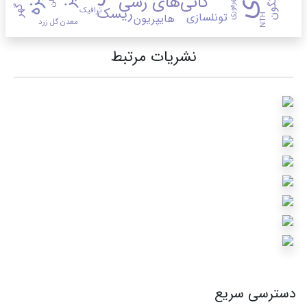
سونگون
گل گهر
کانی‌های رسی
گالن
بهره‌وری
ریسک
ترافیک
تونلسازی
هایپریون
NTH
معدن گل زرد
نشریات مرتبط
دسترسی سریع