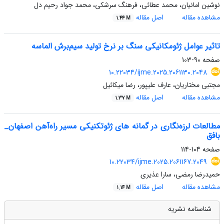
نوشین امانیان، محمد عطائی، فرهنگ سرشکی، محمد جواد رحیم دل
مشاهده مقاله
اصل مقاله
1.44 M
تاثیر عوامل ژئومکانیکی سنگ بر نرخ تولید سیم‌برش الماسه
صفحه
90-103
10.22034/ijme.2025.2061130.2048
مجتبی مختاریان، عارف علیپور، رضا میکائیل
مشاهده مقاله
اصل مقاله
1.37 M
مطالعات لرزه‌نگاری در گمانه های ژئوتکنیکی مسیر راه‌آهن اصفهان_
بافق
صفحه
104-114
10.22034/ijme.2025.2061167.2049
حمیدرضا رمضی، سارا عذیری
مشاهده مقاله
اصل مقاله
1.14 M
شناسنامه نشریه