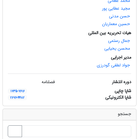
محمد عطائی
مجید عطایی پور
حسن مدنی
حسین معماریان
هیات تحریریه بین المللی
جمال رستمی
محسن یحیایی
مدیر اجرایی
جواد لطفی گودرزی
دوره انتشار
فصلنامه
شاپا چاپی
1735-7616
شاپا الکترونیکی
2676-4482
جستجو