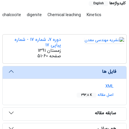
کلیدواژه‌ها
English
chalcocite
digenite
Chemical leaching
Kinetics
دوره 7، شماره 17 - شماره
پیاپی 17
زمستان 1391
صفحه
51-60
فایل ها
XML
اصل مقاله
393.8 K
سابقه مقاله
هم رسانی