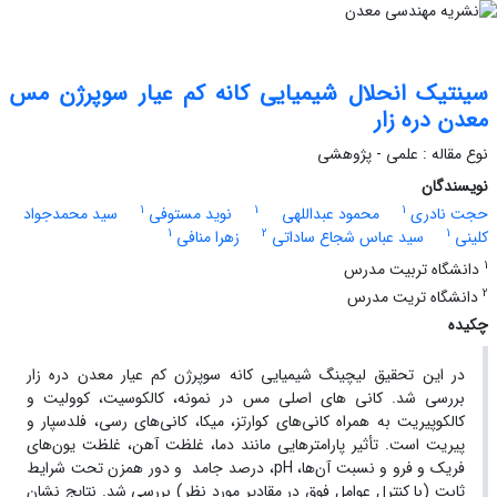
سینتیک انحلال شیمیایی کانه کم عیار سوپرژن مس
معدن دره زار
نوع مقاله : علمی - پژوهشی
نویسندگان
1
1
1
حجت نادری
محمود عبداللهی
نوید مستوفی
سید محمدجواد
1
2
1
کلینی
سید عباس شجاع ساداتی
زهرا منافی
1
دانشگاه تربیت مدرس
2
دانشگاه تریت مدرس
چکیده
در این تحقیق لیچینگ شیمیایی کانه سوپرژن کم عیار معدن دره زار
بررسی شد. کانی های اصلی مس در نمونه، کالکوسیت، کوولیت و
کالکوپیریت به همراه کانی‌های کوارتز، میکا، کانی‌های رسی، فلدسپار و
پیریت است. تأثیر پارامترهایی مانند دما، غلظت آهن، غلظت یون‌های
فریک و فرو و نسبت آن‌ها، pH، درصد جامد و دور همزن تحت شرایط
ثابت (با کنترل عوامل فوق در مقادیر مورد نظر) بررسی شد. نتایج نشان