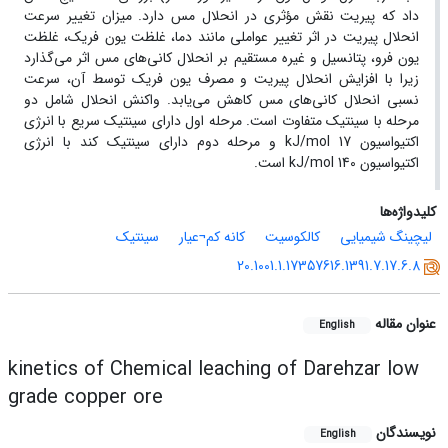
داد که پیریت نقش مؤثری در انحلال مس دارد. میزان تغییر سرعت
انحلال پیریت در اثر تغییر عواملی مانند دما، غلظت یون فریک، غلظت
یون فرو، پتانسیل و غیره مستقیم بر انحلال کانی‌های مس اثر می‌گذارد
زیرا با افزایش انحلال پیریت و مصرف یون فریک توسط آن، سرعت
نسبی انحلال کانی‌های مس کاهش می‌یابد. واکنش انحلال شامل دو
مرحله با سینتیک متفاوت است. مرحله اول دارای سینتیک سریع با انرژی
اکتیواسیون kJ/mol 17 و مرحله دوم دارای سینتیک کند با انرژی
اکتیواسیون kJ/mol 140 است.
کلیدواژه‌ها
لیچینگ شیمیایی
کالکوسیت
کانه کم¬عیار
سینتیک
20.1001.1.17357616.1391.7.17.6.8
عنوان مقاله
English
kinetics of Chemical leaching of Darehzar low
grade copper ore
نویسندگان
English