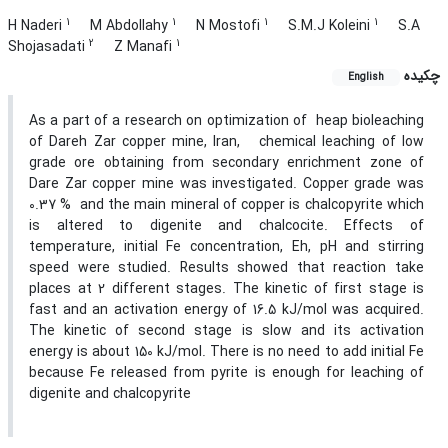
1
1
1
1
H Naderi
M Abdollahy
N Mostofi
S.M.J Koleini
S.A
2
1
Shojasadati
Z Manafi
چکیده
English
As a part of a research on optimization of heap bioleaching
of Dareh Zar copper mine, Iran, chemical leaching of low
grade ore obtaining from secondary enrichment zone of
Dare Zar copper mine was investigated. Copper grade was
0.37 % and the main mineral of copper is chalcopyrite which
is altered to digenite and chalcocite. Effects of
temperature, initial Fe concentration, Eh, pH and stirring
speed were studied. Results showed that reaction take
places at 2 different stages. The kinetic of first stage is
fast and an activation energy of 16.5 kJ/mol was acquired.
The kinetic of second stage is slow and its activation
energy is about 150 kJ/mol. There is no need to add initial Fe
because Fe released from pyrite is enough for leaching of
digenite and chalcopyrite