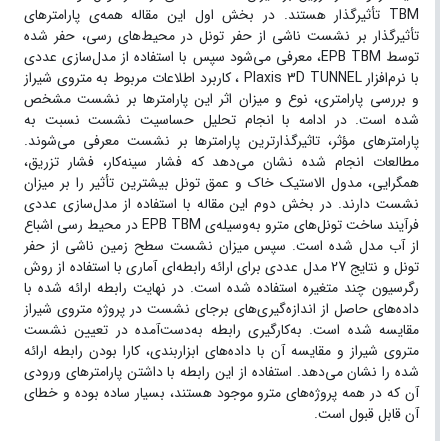
TBM تأثیرگذار هستند. در بخش اول این مقاله همه‌ی پارامترهای
تأثیرگذار بر نشست ناشی از حفر تونل‌ در محیط‌های رسی، حفر شده
توسط EPB TBM، معرفی می‌شود سپس با استفاده از مدل‌سازی عددی
با نرم‌افزار Plaxis 3D TUNNEL ، کاربرد اطلاعات مربوط به متروی شیراز
و بررسی پارامتری، نوع و میزان اثر این پارامتر‌ها بر نشست مشخص
شده است. در ادامه با انجام تحلیل حساسیت نشست نسبت به
پارامترهای مؤثر، تاثیرگذارترین پارامترها بر نشست معرفی می‌شوند.
مطالعات انجام شده نشان می‌دهد که فشار سینه‌کار، فشار تزریق،
همگرایی، مدول الاستیک خاک و عمق تونل بیشترین تأثیر را بر میزان
نشست دارند. در بخش دوم این مقاله با استفاده از مدل‌سازی عددی
فرآیند ساخت تونل‌های مترو به‌وسیله‌ی EPB TBM در محیط رسی اشباع
از آب مدل شده است. سپس میزان نشست سطح زمین ناشی از حفر
تونل و نتایج 27 مدل عددی برای ارائه رابطه‌ای آماری با استفاده از روش
رگرسیون چند متغیره استفاده شده است. در نهایت رابطه ارائه شده با
داده‌های حاصل از اندازه‌گیری‌های برجای نشست در پروژه متروی شیراز
مقایسه شده است. به‌کارگیری رابطه به‌دست‌آمده در تعیین نشست
متروی شیراز و مقایسه آن با داده‌های ابزاربندی، کارا بودن رابطه ارائه
شده را نشان می‌دهد. استفاده از این رابطه با داشتن پارامتر‌های ورودی
آن که در همه پروژه‌های مترو موجود هستند، بسیار ساده بوده و خطای
آن قابل قبول است.