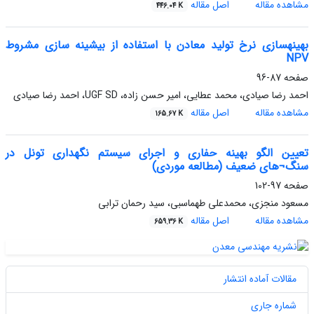
مشاهده مقاله
اصل مقاله
446.04 K
بهینه‏سازی نرخ تولید معادن با استفاده از بیشینه سازی مشروط
NPV
صفحه
87-96
احمد رضا صیادی، محمد عطایی، امیر حسن زاده، UGF SD، احمد رضا صیادی
مشاهده مقاله
اصل مقاله
165.67 K
تعیین الگو بهینه حفاری و اجرای سیستم نگهداری تونل در
سنگ¬های ضعیف (مطالعه موردی)
صفحه
97-102
مسعود منجزی، محمدعلی طهماسبی، سید رحمان ترابی
مشاهده مقاله
اصل مقاله
659.36 K
مقالات آماده انتشار
شماره جاری