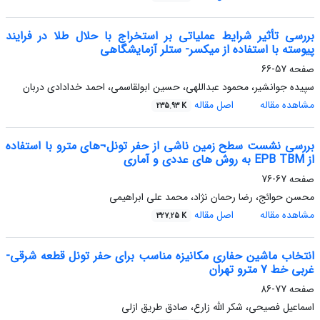
بررسی تأثیر شرایط عملیاتی بر استخراج با حلال طلا در فرایند
پیوسته با استفاده از میکسر- ستلر آزمایشگاهی
صفحه
57-66
سپیده جوانشیر، محمود عبداللهی، حسین ابولقاسمی، احمد خدادادی دربان
مشاهده مقاله
اصل مقاله
235.93 K
بررسی نشست سطح زمین ناشی از حفر تونل¬های مترو با استفاده
از EPB TBM به روش های عددی و آماری
صفحه
67-76
محسن حوائج، رضا رحمان نژاد، محمد علی ابراهیمی
مشاهده مقاله
اصل مقاله
327.25 K
انتخاب ماشین حفاری مکانیزه مناسب برای حفر تونل قطعه شرقی-
غربی خط 7 مترو تهران
صفحه
77-86
اسماعیل فصیحی، شکر الله زارع، صادق طریق ازلی