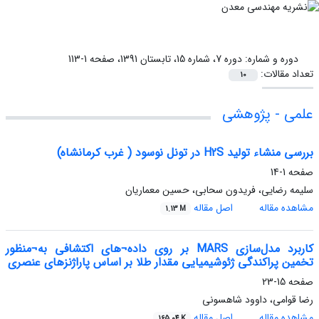
دوره و شماره:
دوره 7، شماره 15، تابستان 1391، صفحه 1-113
تعداد مقالات:
10
علمی - پژوهشی
بررسی منشاء تولید H2S در تونل نوسود ( غرب کرمانشاه)
صفحه
1-14
سلیمه رضایی، فریدون سحابی، حسین معماریان
مشاهده مقاله
اصل مقاله
1.13 M
کاربرد مدل‌سازی MARS بر روی داده¬های اکتشافی به¬منظور
تخمین پراکندگی ژئوشیمیایی مقدار طلا بر اساس پاراژنزهای عنصری
صفحه
15-23
رضا قوامی، داوود شاهسونی
مشاهده مقاله
اصل مقاله
165.04 K