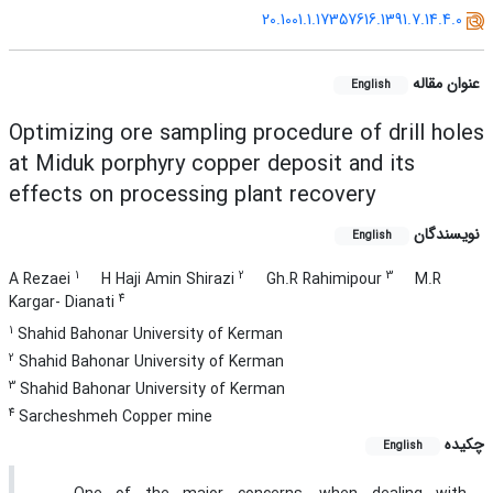
20.1001.1.17357616.1391.7.14.4.0
عنوان مقاله
English
Optimizing ore sampling procedure of drill holes
at Miduk porphyry copper deposit and its
effects on processing plant recovery
نویسندگان
English
1
2
3
A Rezaei
H Haji Amin Shirazi
Gh.R Rahimipour
M.R
4
Kargar- Dianati
1
Shahid Bahonar University of Kerman
2
Shahid Bahonar University of Kerman
3
Shahid Bahonar University of Kerman
4
Sarcheshmeh Copper mine
چکیده
English