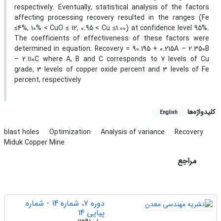
respectively. Eventually, statistical analysis of the factors
affecting processing recovery resulted in the ranges (Fe
≤4%, 10% < CuO ≤ 12, 0.95 < Cu ≤1.00) at confidence level 95%.
The coefficients of effectiveness of these factors were
determined in equation: Recovery = 90.195 + 0.215A – 2.350B
– 2.110C where A, B and C corresponds to 7 levels of Cu
grade, 3 levels of copper oxide percent and 3 levels of Fe
percent, respectively
کلیدواژه‌ها
English
blast holes
Optimization
Analysis of variance
Recovery
Miduk Copper Mine
مراجع
دوره 7، شماره 14 - شماره
پیاپی 14