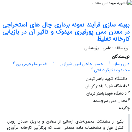
بهینه سازی فرآیند نمونه برداری چال های استخراجی
در معدن مس پورفیری میدوک و تاثیر آن در بازیابی
کارخانه تغلیظ
نوع مقاله : علمی - پژوهشی
نویسندگان
3
2
1
علی رضایی
حسن حاجی امین شیرازی
غلامرضا رحیمی پور
4
محمدرضا کارگر دیانتی
1
دانشگاه شهید باهنر کرمان
2
دانشگاه شهیذ باهنر کرمان
3
دانشگاه شهیدباهنر کرمان
4
معدن مس سرچشمه
چکیده
یکی از مشکلات محموله‌های ارسالی از معادن و به‌ویژه معادن روباز،
کنترل عیار و مشخصات ماده معدنی است که برکارآیی کارخانه فرآوری