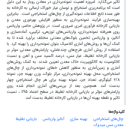
تاثیر می‌گذارد. امروزه اهمیت نمونه‌برداری در معادن روباز به این دلیل
است که برنامه‌ریزی استخراج و نوسان عیار خوراک ارسالی به کارخانه به
طور عمده تابع اطلاعات نمونه‌‌گیری‌ از چال‌های استخراجی است.. بنابراین
بهینه‌سازی فرآیند نمونه‌برداری به ‌منظور افزایش بهره‌وری معدن و
بازیابی کارخانه فرآوری امری ضروری است. در پژوهش حاضر، واریانس
روی‌ هم‌رفته نمونه‌برداری، واریانس‌های توزیعی، ترکیبی، آماده‌سازی و
آنالیز، و واریانس تخمین بلوک‌های معدنی مختلف برآورد شده تا به
کمک آن‌ها و روش‌های آماری کلاسیک بتوان نمونه‌برداری را بهینه کرد. با
استفاده از روش آماری طرح‌های چند‌عاملی، پارامترهای معدنی موثر بر
بازیابی کارخانه تغلیظ، عیار مس، درصد اکسید مس و آهن و نسبت
کالکوسیت به کالکوپیریت خاک معدن تعیین شدند. به کمک روش‌های
آماری و زمین‌آماری به منظور کاهش خطای نمونه‌برداری از چال‌های
استخراجی، محل بهینه نمونه‌برداری، مرکز بلوک، وزن بهینه جزء ‌نمونه
2/8 کیلو‌گرم، تعداد جزء نمونه بهینه برای هر چال استخراجی چهار
بدست آمد. همچنین بعد از بررسی‌های آماری انجام شده روی
پارامترهای مؤثر بر بازیابی کارخانه تغلیظ در سطح اعتماد 95٪ ، نسبت
تاثیر و نقطه بهینه آن‌ها در بازیابی کارخانه تغلیظ بدست آمد.
کلیدواژه‌ها
چال‌های استخراجی
بهینه سازی
آنالیز ‌واریانس
بازیابی تغلیظ
معدن مس میدوک