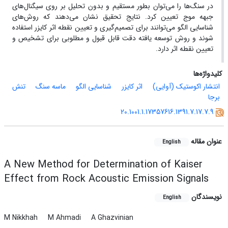
در سنگ‌ها را می‌توان بطور مستقیم و بدون تحلیل بر روی سیگنال‌های
جبهه موج تعیین کرد. نتایج تحقیق نشان می‌دهند که روش‌های
شناسایی الگو می‌توانند برای تصمیم‌گیری و تعیین نقطه اثر کایزر استفاده
شوند و روش توسعه یافته دقت قابل قبول و مطلوبی برای تشخیص و
تعیین نقطه اثر دارد.
کلیدواژه‌ها
انتشار اکوستیک (آوایی)
اثر کایزر
شناسایی الگو
ماسه سنگ
تنش
برجا
20.1001.1.17357616.1391.7.17.7.9
عنوان مقاله
English
A New Method for Determination of Kaiser
Effect from Rock Acoustic Emission Signals
نویسندگان
English
M Nikkhah
M Ahmadi
A Ghazvinian