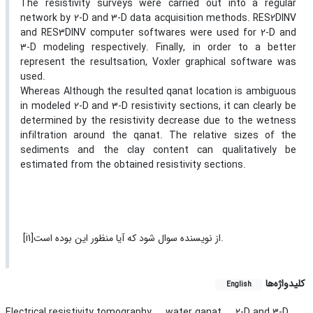
The resistivity surveys were carried out into a regular
network by 2-D and 3-D data acquisition methods. RES2DINV
and RES3DINV computer softwares were used for 2-D and
3-D modeling respectively. Finally, in order to a better
represent the resultsation, Voxler graphical software was
used.
Whereas Although the resulted qanat location is ambiguous
in modeled 2-D and 3-D resistivity sections, it can clearly be
determined by the resistivity decrease due to the wetness
infiltration around the qanat. The relative sizes of the
sediments and the clay content can qualitatively be
estimated from the obtained resistivity sections.
[i1]از نویسنده سوال شود که آیا منظور این بوده است.
کلیدواژه‌ها
English
Electrical resistivity tomography
water qanat
2-D and 3-D