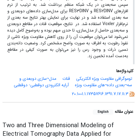
سپس سه‌بعدی در یک شبکه منظم برداشت شد. به ترتیب از نرم
افزارهای RES2DINV و RES3DINV برای مدل‌سازی داده‌های دوبعدی و
سه بعدی استفاده شد و در نهایت برای نمایش بهتر نتایج سه بعدی از
نرم‌افزار Voxler استفاده شد. در نتایج، موقعیت قنات در مقاطع دوبعدی
و سه‌بعدی حاصل از مدل‌سازی، تا حدی مبهم بوده و به‌وضوح کامل دیده
نمی‌شود اما می‌توان موقعیت آن را از روی کاهش مقاومت ویژه ناشی از
نفوذ رطوبت به اطراف به صورت واضح مشخص کرد. وضعیت دانه‌بندی
نسبی ذرات و وجود رس را نیز می‌توان به صورت کیفی در مقاطع
به‌دست آمده تخمین زد.
کلیدواژه‌ها
توموگرافی مقاومت ویژه الکتریکی
قنات
مدل¬سازی دوبعدی و
سه¬بعدی داده¬های مقاومت ویژه
آرایه الکترودی دوقطبی- دوقطبی
20.1001.1.17357616.1391.7.17.11.3
عنوان مقاله
English
Two and Three Dimensional Modeling of
Electrical Tomography Data Applied for