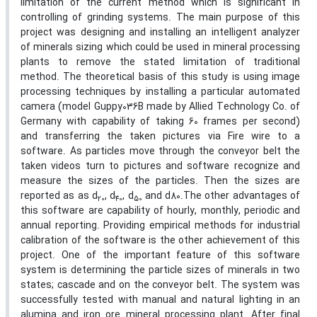
limitation of the current method which is significant in
controlling of grinding systems. The main purpose of this
project was designing and installing an intelligent analyzer
of minerals sizing which could be used in mineral processing
plants to remove the stated limitation of traditional
method. The theoretical basis of this study is using image
processing techniques by installing a particular automated
camera (model Guppy036B made by Allied Technology Co. of
Germany with capability of taking 60 frames per second)
and transferring the taken pictures via Fire wire to a
software. As particles move through the conveyor belt the
taken videos turn to pictures and software recognize and
measure the sizes of the particles. Then the sizes are
reported as as d
, d
, d
and d80.The other advantages of
20
40
50
this software are capability of hourly, monthly, periodic and
annual reporting. Providing empirical methods for industrial
calibration of the software is the other achievement of this
project. One of the important feature of this software
system is determining the particle sizes of minerals in two
states; cascade and on the conveyor belt. The system was
successfully tested with manual and natural lighting in an
alumina and iron ore mineral processing plant. After final