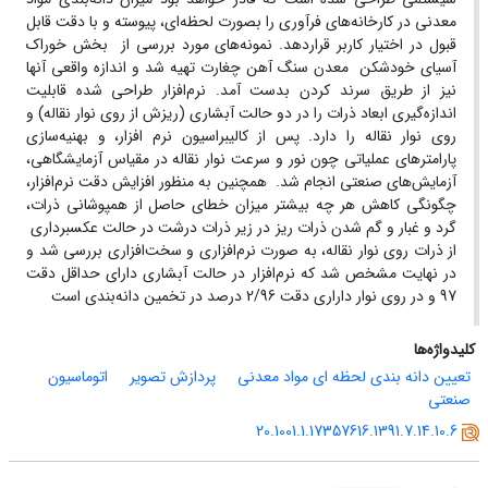
معدنی در کارخانه‌های فرآوری را بصورت لحظه‌ای، پیوسته و با دقت قابل
قبول در اختیار کاربر قراردهد. نمونه‌های مورد بررسی از بخش خوراک
آسیای خودشکن معدن سنگ آهن چغارت تهیه شد و اندازه واقعی آنها
نیز از طریق سرند کردن بدست آمد. نرم‌افزار طراحی شده قابلیت
اندازه‌گیری ابعاد ذرات را در دو حالت آبشاری (ریزش از روی نوار نقاله) و
روی نوار نقاله را دارد. پس از کالیبراسیون نرم افزار، و بهنیه‌سازی
پارامترهای عملیاتی چون نور و سرعت نوار نقاله در مقیاس آزمایشگاهی،
آزمایش‌های صنعتی انجام شد. همچنین به منظور افزایش دقت نرم‌افزار،
چگونگی کاهش هر چه بیشتر میزان خطای حاصل از همپوشانی ذرات،
گرد و غبار و گم شدن ذرات ریز در زیر ذرات درشت در حالت عکسبرداری
از ذرات روی نوار نقاله، به صورت نرم‌افزاری و سخت‌افزاری بررسی شد و
در نهایت مشخص شد که نرم‌افزار در حالت آبشاری دارای حداقل دقت
97 و در روی نوار داراری دقت 2/96 درصد در تخمین دانه‌بندی است
کلیدواژه‌ها
تعیین دانه بندی لحظه ای مواد معدنی
پردازش تصویر
اتوماسیون
صنعتی
20.1001.1.17357616.1391.7.14.10.6