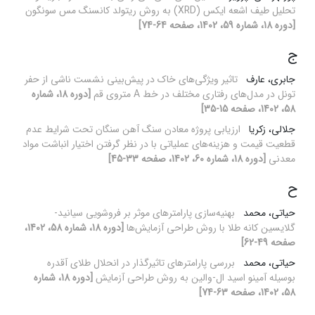
تحلیل طیف اشعه ایکس (XRD) به روش ریتولد کانسنگ مس سونگون
[دوره 18، شماره 59، 1402، صفحه 64-74]
ج
جابری، عارف
تاثیر ویژگی‌های خاک در پیش‌بینی نشست ناشی از حفر
تونل در مدل‌های رفتاری مختلف در خط A متروی قم
[دوره 18، شماره
58، 1402، صفحه 15-35]
جلالی، زکریا
ارزیابی پروژه معادن سنگ آهن سنگان تحت شرایط عدم
قطعیت قیمت و هزینه‌های عملیاتی با در نظر گرفتن اختیار انباشت مواد
معدنی
[دوره 18، شماره 60، 1402، صفحه 33-45]
ح
حیاتی، محمد
بهنیه‌سازی پارامترهای موثر بر فروشویی سیانید-
گلایسین کانه طلا با روش طراحی آزمایش‌ها
[دوره 18، شماره 58، 1402،
صفحه 49-62]
حیاتی، محمد
بررسی پارامترهای تاثیرگذار در انحلال طلای آقدره
بوسیله آمینو اسید ال-والین به روش طراحی آزمایش
[دوره 18، شماره
58، 1402، صفحه 63-74]