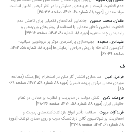
عدم قطعیت قیمت و هزینه‌های عملیاتی با در نظر گرفتن اختیار انباشت
مواد معدنی
[دوره 18، شماره 60، 1402، صفحه 33-45]
عقلان، محمد حسین
جانمایی گمانه‌های تکمیلی برای کاهش عدم
قطعیت تخمین ذخایر معدنی با استفاده از روش‌های وزن‌دهی و
رتبه‌بندی چند متغیره
[دوره 18، شماره 60، 1402، صفحه 16-32]
علیدادی، سعیده
بهنیه‌سازی پارامترهای موثر بر فروشویی سیانید-
گلایسین کانه طلا با روش طراحی آزمایش‌ها
[دوره 18، شماره 58، 1402،
صفحه 49-62]
ف
فرامرز، امین
مدلسازی انتشار گاز متان در استخراج زغال‌سنگ (مطالعه
موردی معدن مرکزی پروده طبس)
[دوره 18، شماره 59، 1402، صفحه 69-
85]
فرومند، لادن
نقش دولت در مدیریت و نظارت بر معادن در نظام
حقوقی ایران
[دوره 18، شماره 58، 1402، صفحه 36-48]
فریدآزاد، مروت
مطالعه تأثیر انواع بازداشت‌کننده‌های پیریت و
اسفالریت بر فلوتاسیون گالن درکانسنگ سرب و روی معدن کوشک
[دوره
18، شماره 61، 1402، صفحه 18-32]