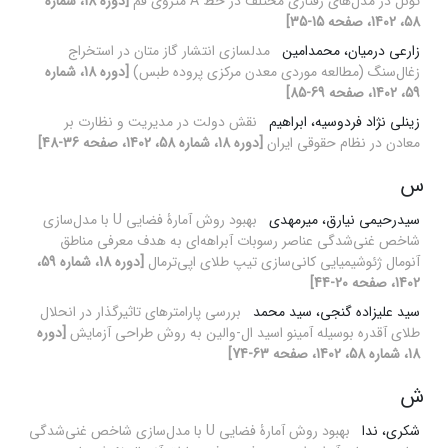
تونل در مدل‌های رفتاری مختلف در خط A متروی قم
[دوره 18، شماره
58، 1402، صفحه 15-35]
زارعی درمیان، محمدامین
مدلسازی انتشار گاز متان در استخراج
زغال‌سنگ (مطالعه موردی معدن مرکزی پروده طبس)
[دوره 18، شماره
59، 1402، صفحه 69-85]
زینلی نژاد فردوسیه، ابراهیم
نقش دولت در مدیریت و نظارت بر
معادن در نظام حقوقی ایران
[دوره 18، شماره 58، 1402، صفحه 36-48]
س
سیدرحیمی نیارق، میرمهدی
بهبود روش آمارۀ فضایی U با مدل‌سازی
شاخص غنی‌شدگی عناصر رسوبات آبراهه‌ای به هدف معرفی مناطق
آنومال ژئوشیمیایی کانی‌سازی تیپ طلای اپی‌ترمال
[دوره 18، شماره 59،
1402، صفحه 20-44]
سید علیزاده گنجی، سید محمد
بررسی پارامترهای تاثیرگذار در انحلال
طلای آقدره بوسیله آمینو اسید ال-والین به روش طراحی آزمایش
[دوره
18، شماره 58، 1402، صفحه 63-74]
ش
شکری، ندا
بهبود روش آمارۀ فضایی U با مدل‌سازی شاخص غنی‌شدگی