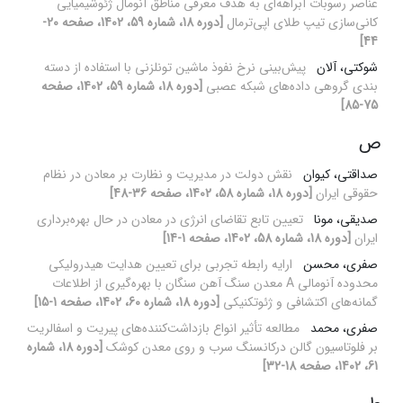
عناصر رسوبات آبراهه‌ای به هدف معرفی مناطق آنومال ژئوشیمیایی
کانی‌سازی تیپ طلای اپی‌ترمال
[دوره 18، شماره 59، 1402، صفحه 20-
44]
شوکتی، آلان
پیش‌بینی نرخ نفوذ ماشین تونلزنی با استفاده از دسته
بندی گروهی داده‌های شبکه عصبی
[دوره 18، شماره 59، 1402، صفحه
75-85]
ص
صداقتی، کیوان
نقش دولت در مدیریت و نظارت بر معادن در نظام
حقوقی ایران
[دوره 18، شماره 58، 1402، صفحه 36-48]
صدیقی، مونا
تعیین تابع تقاضای انرژی در معادن در حال بهره‌برداری
ایران
[دوره 18، شماره 58، 1402، صفحه 1-14]
صفری، محسن
ارایه رابطه تجربی برای تعیین هدایت هیدرولیکی
محدوده آنومالی A معدن سنگ آهن سنگان با بهره‌گیری از اطلاعات
گمانه‌های اکتشافی و ژئوتکنیکی
[دوره 18، شماره 60، 1402، صفحه 1-15]
صفری، محمد
مطالعه تأثیر انواع بازداشت‌کننده‌های پیریت و اسفالریت
بر فلوتاسیون گالن درکانسنگ سرب و روی معدن کوشک
[دوره 18، شماره
61، 1402، صفحه 18-32]