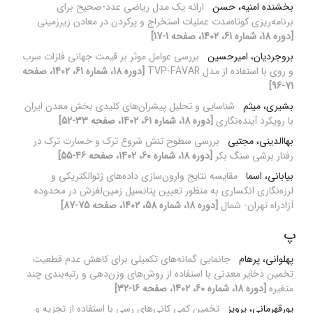
بخشنده امنیه، حسن
ارائه یک مدل ریاضی عدد-صحیح برای
برنامه‌ریزی کوتاه‌مدت عملیات استخراج و پرکردن در معادن زیرزمینی
[دوره 18، شماره 61، 1402، صفحه 1-17]
بروجردیان، امیرحسین
بررسی عوامل موثر بر قیمت جهانی فلزات سرب
و روی با استفاده از مدل TVP-FAVAR
[دوره 18، شماره 61، 1402، صفحه
71-96]
بشیری، میثم
شناسایی و تحلیل پیشران‌های کلیدی بخش معدن ایران
با رویکرد آینده‌نگاری
[دوره 18، شماره 61، 1402، صفحه 33-52]
بهاالدینی، مجتبی
بررسی سطوح تنش شروع ترک و خسارت ترک در
رفتار برشی سنگ بکر
[دوره 18، شماره 60، 1402، صفحه 46-55]
بیابانی، اسما
مقایسه نتایج وارون‌سازی داده‌های ژئوالکتریکی و
لرزه‌نگاری انکساری به منظور تعیین پتانسیل زمین‌لغزش در محدوده
آزادراه تهران- شمال
[دوره 18، شماره 58، 1402، صفحه 75-87]
پ
پهلوانی، پرهام
جانمایی گمانه‌های تکمیلی برای کاهش عدم قطعیت
تخمین ذخایر معدنی با استفاده از روش‌های وزن‌دهی و رتبه‌بندی چند
متغیره
[دوره 18، شماره 60، 1402، صفحه 16-32]
پورقهرمانی، پرویز
تخمین کمی کانی‌های رسی با استفاده از تجزیه و