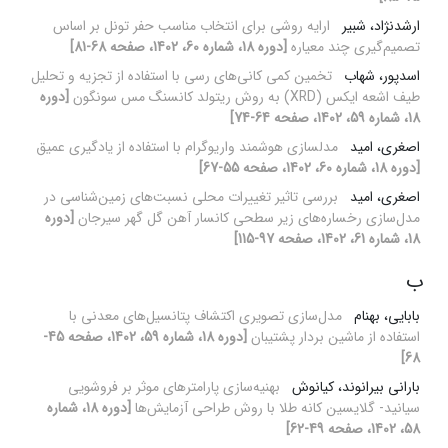
ارشدنژاد، شبیر
ارایه‌ روشی برای انتخاب مناسب حفر تونل بر اساس
تصمیم‌گیری چند معیاره
[دوره 18، شماره 60، 1402، صفحه 68-81]
اسدپور، شهاب
تخمین کمی کانی‌های رسی با استفاده از تجزیه و تحلیل
طیف اشعه ایکس (XRD) به روش ریتولد کانسنگ مس سونگون
[دوره
18، شماره 59، 1402، صفحه 64-74]
اصغری، امید
مدلسازی هوشمند واریوگرام با استفاده از یادگیری عمیق
[دوره 18، شماره 60، 1402، صفحه 55-67]
اصغری، امید
بررسی تاثیر تغییرات محلی نسبت‌های زمین‌شناسی در
مدل‌سازی رخساره‌های زیر سطحی کانسار آهن گل گهر سیرجان
[دوره
18، شماره 61، 1402، صفحه 97-115]
ب
بابایی، بهنام
مدل‌سازی تصویری اکتشاف پتانسیل‌های معدنی با
استفاده از ماشین‌ بردار پشتیبان
[دوره 18، شماره 59، 1402، صفحه 45-
68]
بارانی بیرانوند، کیانوش
بهنیه‌سازی پارامترهای موثر بر فروشویی
سیانید- گلایسین کانه طلا با روش طراحی آزمایش‌ها
[دوره 18، شماره
58، 1402، صفحه 49-62]