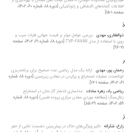
هیدرولیکی محدوده آنومالی A معدن سنگ آهن سنگان با بهره‌گیری از
اطلاعات گمانه‌های اکتشافی و ژئوتکنیکی
[دوره 18، شماره 60، 1402،
صفحه 1-15]
ذ
ذوالفقاری، مهدی
بررسی عوامل موثر بر قیمت جهانی فلزات سرب و
روی با استفاده از مدل TVP-FAVAR
[دوره 18، شماره 61، 1402، صفحه
71-96]
ر
رحمان پور، مهدی
ارائه یک مدل ریاضی عدد-صحیح برای برنامه‌ریزی
کوتاه‌مدت عملیات استخراج و پرکردن در معادن زیرزمینی
[دوره 18، شماره
61، 1402، صفحه 1-17]
ریاضی راد، زهره سادات
مدلسازی انتشار گاز متان در استخراج
زغال‌سنگ (مطالعه موردی معدن مرکزی پروده طبس)
[دوره 18، شماره
59، 1402، صفحه 69-85]
ز
زارع، شکراله
تاثیر ویژگی‌های خاک در پیش‌بینی نشست ناشی از حفر