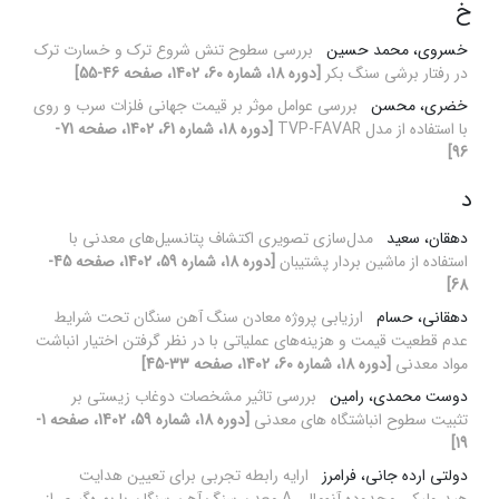
خ
خسروی، محمد حسین
بررسی سطوح تنش شروع ترک و خسارت ترک
در رفتار برشی سنگ بکر
[دوره 18، شماره 60، 1402، صفحه 46-55]
خضری، محسن
بررسی عوامل موثر بر قیمت جهانی فلزات سرب و روی
با استفاده از مدل TVP-FAVAR
[دوره 18، شماره 61، 1402، صفحه 71-
96]
د
دهقان، سعید
مدل‌سازی تصویری اکتشاف پتانسیل‌های معدنی با
استفاده از ماشین‌ بردار پشتیبان
[دوره 18، شماره 59، 1402، صفحه 45-
68]
دهقانی، حسام
ارزیابی پروژه معادن سنگ آهن سنگان تحت شرایط
عدم قطعیت قیمت و هزینه‌های عملیاتی با در نظر گرفتن اختیار انباشت
مواد معدنی
[دوره 18، شماره 60، 1402، صفحه 33-45]
دوست محمدی، رامین
بررسی تاثیر مشخصات دوغاب زیستی بر
تثبیت سطوح انباشتگاه های معدنی
[دوره 18، شماره 59، 1402، صفحه 1-
19]
دولتی ارده جانی، فرامرز
ارایه رابطه تجربی برای تعیین هدایت