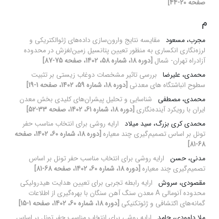
صفحه 20-44]
م
مجرب، مسعود
مقایسه نتایج وارون‌سازی داده‌های ژئوالکتریکی و
لرزه‌نگاری انکساری به منظور تعیین پتانسیل زمین‌لغزش در محدوده
آزادراه تهران- شمال
[دوره 18، شماره 58، 1402، صفحه 75-87]
محمدی، علیرضا
بررسی تاثیر مشخصات دوغاب زیستی بر تثبیت
سطوح انباشتگاه های معدنی
[دوره 18، شماره 59، 1402، صفحه 1-19]
محمدی، مصطفی
شناسایی و تحلیل پیشران‌های کلیدی بخش معدن
ایران با رویکرد آینده‌نگاری
[دوره 18، شماره 61، 1402، صفحه 33-52]
محمدی کری بزرگ، سید میلاد
ارایه‌ روشی برای انتخاب مناسب حفر
تونل بر اساس تصمیم‌گیری چند معیاره
[دوره 18، شماره 60، 1402، صفحه
68-81]
مدنی، حسن
ارایه‌ روشی برای انتخاب مناسب حفر تونل بر اساس
تصمیم‌گیری چند معیاره
[دوره 18، شماره 60، 1402، صفحه 68-81]
مقصودی، سروش
ارایه رابطه تجربی برای تعیین هدایت هیدرولیکی
محدوده آنومالی A معدن سنگ آهن سنگان با بهره‌گیری از اطلاعات
گمانه‌های اکتشافی و ژئوتکنیکی
[دوره 18، شماره 60، 1402، صفحه 1-15]
ملا داوودی، حامد
ارایه‌ روشی برای انتخاب مناسب حفر تونل بر اساس