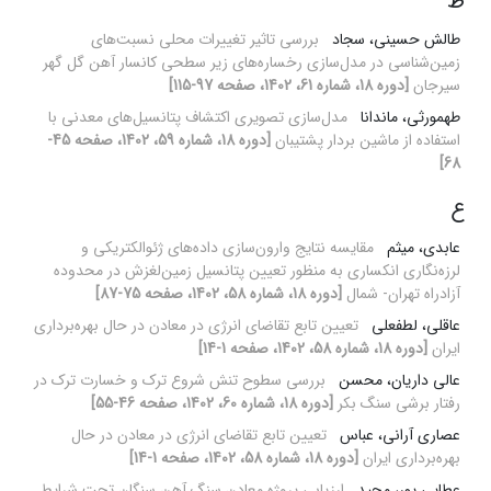
ط
طالش حسینی، سجاد
بررسی تاثیر تغییرات محلی نسبت‌های
زمین‌شناسی در مدل‌سازی رخساره‌های زیر سطحی کانسار آهن گل گهر
سیرجان
[دوره 18، شماره 61، 1402، صفحه 97-115]
طهمورثی، ماندانا
مدل‌سازی تصویری اکتشاف پتانسیل‌های معدنی با
استفاده از ماشین‌ بردار پشتیبان
[دوره 18، شماره 59، 1402، صفحه 45-
68]
ع
عابدی، میثم
مقایسه نتایج وارون‌سازی داده‌های ژئوالکتریکی و
لرزه‌نگاری انکساری به منظور تعیین پتانسیل زمین‌لغزش در محدوده
آزادراه تهران- شمال
[دوره 18، شماره 58، 1402، صفحه 75-87]
عاقلی، لطفعلی
تعیین تابع تقاضای انرژی در معادن در حال بهره‌برداری
ایران
[دوره 18، شماره 58، 1402، صفحه 1-14]
عالی داریان، محسن
بررسی سطوح تنش شروع ترک و خسارت ترک در
رفتار برشی سنگ بکر
[دوره 18، شماره 60، 1402، صفحه 46-55]
عصاری آرانی، عباس
تعیین تابع تقاضای انرژی در معادن در حال
بهره‌برداری ایران
[دوره 18، شماره 58، 1402، صفحه 1-14]
عطایی پور، مجید
ارزیابی پروژه معادن سنگ آهن سنگان تحت شرایط