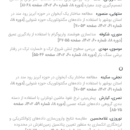
تصمیم‌گیری چند معیاره
[دوره 18، شماره 60، 1402، صفحه 68-81]
منتهایی، منصوره
مطالعه ساختار یک آبخوان در حوزه آبریز رود مند در
استان بوشهر با استفاده از داده‌های مگنتوتلوریک حوزه شنوایی
[دوره 18،
شماره 61، 1402، صفحه 53-70]
منوری، شکوفه
مدلسازی هوشمند واریوگرام با استفاده از یادگیری عمیق
[دوره 18، شماره 60، 1402، صفحه 55-67]
موسوی، مهدی
بررسی سطوح تنش شروع ترک و خسارت ترک در رفتار
برشی سنگ بکر
[دوره 18، شماره 60، 1402، صفحه 46-55]
ن
نجفی، سکینه
مطالعه ساختار یک آبخوان در حوزه آبریز رود مند در
استان بوشهر با استفاده از داده‌های مگنتوتلوریک حوزه شنوایی
[دوره 18،
شماره 61، 1402، صفحه 53-70]
نصری، کیارش
پیش‌بینی نرخ نفوذ ماشین تونلزنی با استفاده از دسته
بندی گروهی داده‌های شبکه عصبی
[دوره 18، شماره 59، 1402، صفحه
75-85]
نوروزی، غلامحسین
مقایسه نتایج وارون‌سازی داده‌های ژئوالکتریکی و
لرزه‌نگاری انکساری به منظور تعیین پتانسیل زمین‌لغزش در محدوده