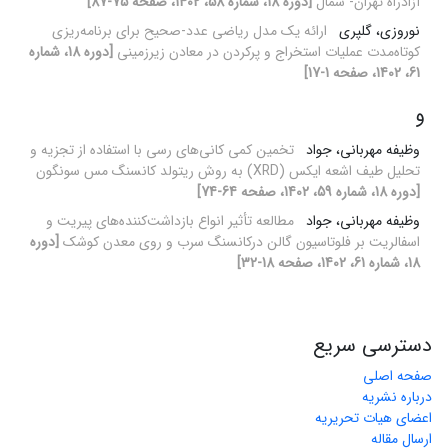
آزادراه تهران- شمال
[دوره 18، شماره 58، 1402، صفحه 75-87]
نوروزی، گلپری
ارائه یک مدل ریاضی عدد-صحیح برای برنامه‌ریزی
کوتاه‌مدت عملیات استخراج و پرکردن در معادن زیرزمینی
[دوره 18، شماره
61، 1402، صفحه 1-17]
و
وظیفه مهربانی، جواد
تخمین کمی کانی‌های رسی با استفاده از تجزیه و
تحلیل طیف اشعه ایکس (XRD) به روش ریتولد کانسنگ مس سونگون
[دوره 18، شماره 59، 1402، صفحه 64-74]
وظیفه مهربانی، جواد
مطالعه تأثیر انواع بازداشت‌کننده‌های پیریت و
اسفالریت بر فلوتاسیون گالن درکانسنگ سرب و روی معدن کوشک
[دوره
18، شماره 61، 1402، صفحه 18-32]
دسترسی سریع
صفحه اصلی
درباره نشریه
اعضای هیات تحریریه
ارسال مقاله