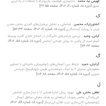
فهیمی نیا، محمد
مدلسازی هوشمند واریوگرام با استفاده از یادگیری
عمیق
[دوره 18، شماره 60، 1402، صفحه 55-67]
ک
کشاورزترک، محسن
شناسایی و تحلیل پیشران‌های کلیدی بخش معدن
ایران با رویکرد آینده‌نگاری
[دوره 18، شماره 61، 1402، صفحه 33-52]
کیانی، وحید
بررسی پارامترهای تاثیرگذار در انحلال طلای آقدره بوسیله
آمینو اسید ال-والین به روش طراحی آزمایش
[دوره 18، شماره 58، 1402،
صفحه 63-74]
گ
گرانیان، حمید
ارتباط بین آنومالی‌های ژئوشیمیایی ناحیه‌ای با تصاویر
ماهواره‌ای سنتینل 2 به کمک خوشه‌بندی طیفی چهارفرسخ، خراسان
جنوبی
[دوره 18، شماره 58، 1402، صفحه 88-104]
ل
لطفی بخش، علی
بهبود روش آمارۀ فضایی U با مدل‌سازی شاخص
غنی‌شدگی عناصر رسوبات آبراهه‌ای به هدف معرفی مناطق آنومال
ژئوشیمیایی کانی‌سازی تیپ طلای اپی‌ترمال
[دوره 18، شماره 59، 1402،