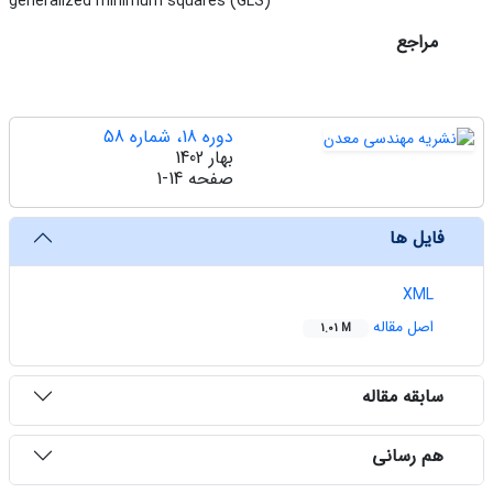
generalized minimum squares (GLS)
مراجع
دوره 18، شماره 58
بهار 1402
صفحه
1-14
فایل ها
XML
اصل مقاله
1.01 M
سابقه مقاله
هم رسانی