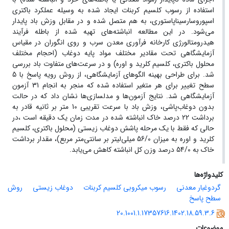
استفاده از رسوب کلسیم کربنات ایجاد شده به وسیله عملکرد باکتری
اسپوروسارسیناپاستوری، به هم متصل شده و در مقابل وزش باد پایدار
می‌شود. در این مطالعه انباشته‌های تهیه شده از باطله فرآیند
هیدرومتالورژی کارخانه فرآوری معدن سرب و روی انگوران در مقیاس
آزمایشگاهی تحت مقادیر مختلف مواد پایه دوغاب (احجام مختلف
محلول باکتری، کلسیم کلرید و اوره) و در سرعت‌های متفاوت باد بررسی
شد. برای طراحی بهینه الگوهای آزمایشگاهی، از روش رویه پاسخ با 5
سطح تغییر برای هر متغیر استفاده شده که منجر به انجام 31 آزمون
آزمایشگاهی شد. نتایج آزمون‌ها و مدلسازی‌ها نشان داد که در حالت
بدون دوغاب‌پاشی، وزش باد با سرعت تقریبی 10 متر بر ثانیه قادر به
برداشت 22 درصد خاک انباشته شده در مدت زمان یک دقیقه است ،در
حالی که فقط با یک مرحله پاشش دوغاب زیستی (محلول باکتری، کلسیم
کلرید و اوره به میزان 56/0 میلی‌لیتر بر سانتی‌متر مربع)، مقدار برداشت
خاک به 54/0 درصد وزن کل انباشته کاهش می‌یابد.
کلیدواژه‌ها
گردوغبار معدنی
رسوب میکروبی کلسیم کربنات
دوغاب زیستی
روش
سطح پاسخ
20.1001.1.17357616.1402.18.59.3.6
موضوعات