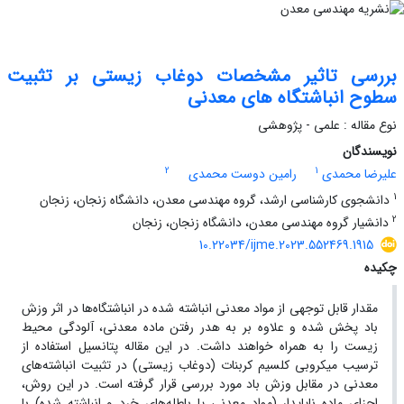
بررسی تاثیر مشخصات دوغاب زیستی بر تثبیت
سطوح انباشتگاه های معدنی
نوع مقاله : علمی - پژوهشی
نویسندگان
2
1
علیرضا محمدی
رامین دوست محمدی
1
دانشجوی کارشناسی ارشد، گروه مهندسی معدن، دانشگاه زنجان، زنجان
2
دانشیار گروه مهندسی معدن، دانشگاه زنجان، زنجان
10.22034/ijme.2023.552469.1915
چکیده
مقدار قابل توجهی از مواد معدنی انباشته شده در انباشتگاه‌ها در اثر وزش
باد پخش شده و علاوه بر به هدر رفتن ماده معدنی، آلودگی محیط
زیست را به همراه خواهند داشت. در این مقاله پتانسیل استفاده از
ترسیب میکروبی کلسیم کربنات (دوغاب زیستی) در تثبیت انباشته‌های
معدنی در مقابل وزش باد مورد بررسی قرار گرفته است. در این روش،
اجزای ماده ناپایدار (مواد معدنی یا باطله‌های خرد و انباشته شده) با