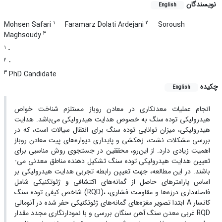
نویسندگان
English
1
2
Mohsen Safari
Faramarz Dolati Ardejani
Soroush
3
Maghsoudy
1
-
2
-
3
PhD Candidate
چکیده
English
انجام عملیات معدنکاری در معادن روباز مستلزم شناخت خواص
هیدرولیکی توده سنگ به خصوص هدایت هیدرولیکی می‌باشد. هدایت
هیدرولیکی، میزان توانایی توده سنگ برای انتقال سیالات است، که در
بررسی مشکلات نشت، زهکشی و پایداری دیواره‌های پیت معادن روباز
اهمیت زیادی دارد. از این‌رو، محققین در جستجوی روش مناسبی برای
تعیین هدایت هیدرولیکی توده سنگ تشکیل دهنده مناطق معدنی می-
باشند. در این مطالعه، جهت تعیین رابطه تجربی هدایت هیدرولیکی بر
اساس پارامترهای حاصل از گمانه‌های اکتشافی و ژئوتکنیکی شامل
شاخص کیفی توده سنگ (RQD)، فاصله‌داری درزه‌ها و مقاومت فشاری،
ابتدا تصویر مغزه‌های گمانه‌های ژئوتکنیکی حفر شده در آنومالی A کانسار
غربی معدن سنگ آهن سنگان بررسی و با نمودارنگاری مجدد مقدار RQD