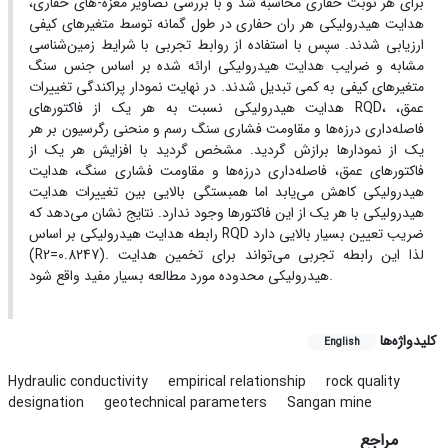
برای هر نوبت حفاری محاسبه شد و با بررسی تصاویر مغزه-های حفاری،
هدایت هیدرولیکی هر ران حفاری در طول گمانه توسط متغیرهای کیفی
ارزیابی شدند. سپس با استفاده از روابط تجربی با شرایط زمین‌شناسی
مشابه و ضرایب هدایت هیدرولیکی ارائه شده بر اساس جنس سنگ
متغیرهای کیفی به کمی تبدیل شدند. در نهایت نمودار پراکندگی تغییرات
هدایت هیدرولیکی نسبت به هر یک از فاکتورهای RQD، عمق،
فاصله‌داری درزه‌ها و مقاومت فشاری سنگ رسم و منحنی رگرسیون بر هر
یک از نمودارها برازش گردید. مشخص گردید با افزایش هر یک از
فاکتورهای عمق، فاصله‌داری درزه‌ها و مقاومت فشاری سنگ، هدایت
هیدرولیکی کاهش می‌یابد اما همبستگی بالایی بین تغییرات هدایت
هیدرولیکی با هر یک از این فاکتورها وجود ندارد. نتایج نشان می‌دهد که
رابطه هدایت هیدرولیکی بر اساس RQD ضریب تعیین بسیار بالایی دارد
(R2=0.8247). لذا این رابطه تجربی می‌تواند برای تخمین هدایت
هیدرولیکی محدوده مورد مطالعه بسیار مفید واقع شود.
کلیدواژه‌ها
English
Hydraulic conductivity
empirical relationship
rock quality
designation
geotechnical parameters
Sangan mine
مراجع