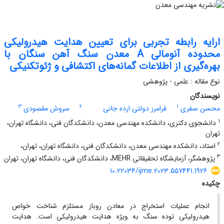
ارایه رابطه تجربی برای تعیین هدایت هیدرولیکی
محدوده آنومالی A معدن سنگ آهن سنگان با
بهره‌گیری از اطلاعات گمانه‌های اکتشافی و ژئوتکنیکی
نوع مقاله : علمی - پژوهشی
نویسندگان
3
2
1
محسن صفری
فرامرز دولتی ارده جانی
سروش مقصودی
1
دانشجوی دکتری، دانشکده مهندسی معدن، دانشکدگان فنی، دانشگاه تهران،
تهران
2
استاد، دانشکده مهندسی معدن، دانشکدگان فنی، دانشگاه تهران، تهران،
3
پژوهشگر، آزمایشگاه تحقیقاتی MEHR، دانشکدگان فنی، دانشگاه تهران، تهران
10.22034/ijme.2023.557441.1926
چکیده
انجام عملیات استخراج در معادن روباز مستلزم شناخت خواص
هیدرولیکی توده سنگ به ویژه هدایت هیدرولیکی است. هدایت