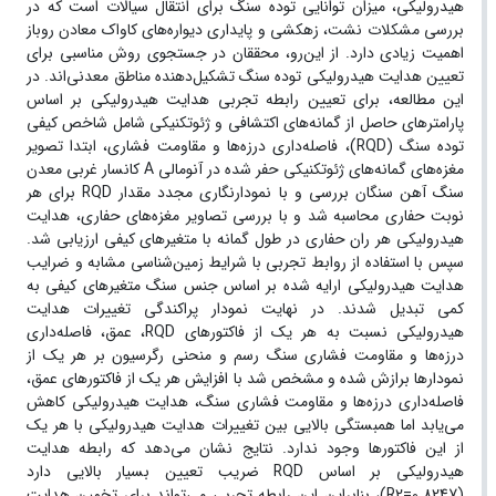
هیدرولیکی، میزان توانایی توده سنگ برای انتقال سیالات است که در
بررسی مشکلات نشت، زهکشی و پایداری دیواره‌های کاواک معادن روباز
اهمیت زیادی دارد. از این‌رو، محققان در جستجوی روش مناسبی برای
تعیین هدایت هیدرولیکی توده سنگ تشکیل‌دهنده مناطق معدنی‌اند. در
این مطالعه، برای تعیین رابطه تجربی هدایت هیدرولیکی بر اساس
پارامترهای حاصل از گمانه‌های اکتشافی و ژئوتکنیکی شامل شاخص کیفی
توده سنگ (RQD)، فاصله‌داری درزه‌ها و مقاومت فشاری، ابتدا تصویر
مغزه‌های گمانه‌های ژئوتکنیکی حفر شده در آنومالی A کانسار غربی معدن
سنگ آهن سنگان بررسی و با نمودارنگاری مجدد مقدار RQD برای هر
نوبت حفاری محاسبه شد و با بررسی تصاویر مغزه‌های حفاری، هدایت
هیدرولیکی هر ران حفاری در طول گمانه با متغیرهای کیفی ارزیابی شد.
سپس با استفاده از روابط تجربی با شرایط زمین‌شناسی مشابه و ضرایب
هدایت هیدرولیکی ارایه شده بر اساس جنس سنگ متغیرهای کیفی به
کمی تبدیل شدند. در نهایت نمودار پراکندگی تغییرات هدایت
هیدرولیکی نسبت به هر یک از فاکتورهای RQD، عمق، فاصله‌داری
درزه‌ها و مقاومت فشاری سنگ رسم و منحنی رگرسیون بر هر یک از
نمودارها برازش شده و مشخص شد با افزایش هر یک از فاکتورهای عمق،
فاصله‌داری درزه‌ها و مقاومت فشاری سنگ، هدایت هیدرولیکی کاهش
می‌یابد اما همبستگی بالایی بین تغییرات هدایت هیدرولیکی با هر یک
از این فاکتورها وجود ندارد. نتایج نشان می‌دهد که رابطه هدایت
هیدرولیکی بر اساس RQD ضریب تعیین بسیار بالایی دارد
(R2=0.8247)، بنابراین این رابطه تجربی می‌تواند برای تخمین هدایت