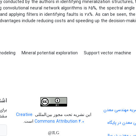
y conducted by the authors in identifying mineralization structures,
g convolutional neural network algorithms is 65%, the spectral angle
and applying filters in identifying faults is 28%. As can be seen, th
advantages include reducing costs and speeding up the decision-mak
modeling
Mineral potential exploration
Support vector machine
اشت
برای
Creative
این نشریه تحت مجوز بین‌المللی
مشتر
Commons Attribution 4.0
است.
 معدن در پایگاه
JLG@
دسی معدن در سال