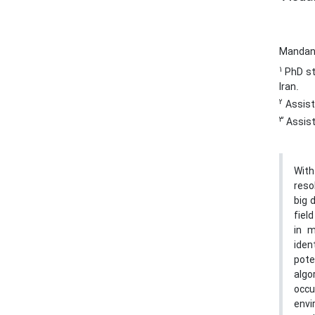
Mandan
1
PhD stu
Iran.
2
Assista
3
Assist
With
reso
big 
fiel
in m
iden
pote
algo
occu
envi