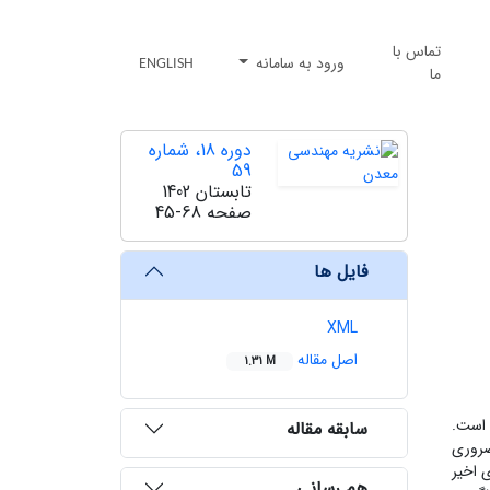
تماس با
ورود به سامانه
ENGLISH
ما
دوره 18، شماره
59
تابستان 1402
صفحه
45-68
فایل ها
XML
اصل مقاله
1.31 M
 است.
سابقه مقاله
ضروری
 اخیر
هم رسانی