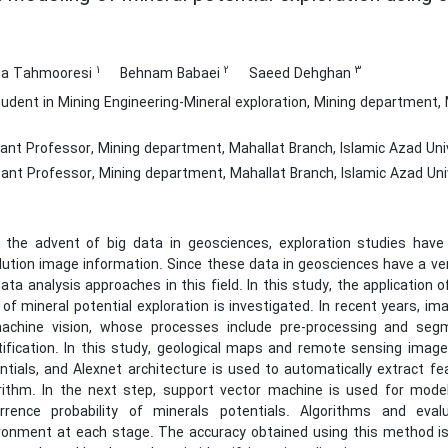
1
2
3
a Tahmooresi
Behnam Babaei
Saeed Dehghan
dent in Mining Engineering-Mineral exploration, Mining department, M
nt Professor, Mining department, Mahallat Branch, Islamic Azad Unive
ant Professor, Mining department, Mahallat Branch, Islamic Azad Unive
 the advent of big data in geosciences, exploration studies ha
lution image information. Since these data in geosciences have a ver
data analysis approaches in this field. In this study, the application
d of mineral potential exploration is investigated. In recent years, im
achine vision, whose processes include pre-processing and segm
tification. In this study, geological maps and remote sensing imag
ntials, and Alexnet architecture is used to automatically extract fe
rithm. In the next step, support vector machine is used for modeli
rrence probability of minerals potentials. Algorithms and ev
ronment at each stage. The accuracy obtained using this method is