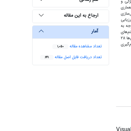
ژگی و
عماری
‌سازی
ارجاع به این مقاله
زیابی
 روش، روی داده‌های آزمایشی 71 است. با توجه به
آمار
م‌های
شبکه عصبی کانولوشن 65 درصد، روش نقشه‌بردار زاویه طیفی در شناسایی زون‌های آلتراسیون 70 درصد و اعمال فیلترها در شناسایی گسل‌ها 28
‌گیری
تعداد مشاهده مقاله
1,050
تعداد دریافت فایل اصل مقاله
641
Visua