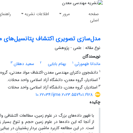
صفحه
مرور
اطلاعات نشریه
راهنمای
اصلی
مدل‌سازی تصویری اکتشاف پتانسیل‌های معدن
نوع مقاله : علمی - پژوهشی
نویسندگان
3
2
1
ماندانا طهمورثی
بهنام بابایی
سعید دهقان
1
دانشجوی دکترای مهندسی معدن-اکتشاف مواد معدنی، گروه م
2
استادیار، گروه معدن، دانشگاه آزاد اسلامی واحد محلات.
3
استادیار، گروه معدن، دانشگاه آزاد اسلامی واحد محلات
10.22034/ijme.2023.557901.1928
چکیده
با ظهور داده‌های بزرگ در علوم زمین، مطالعات اکتشافی وا
از آنجا ‌که این داده‌ها در علوم زمین حجم و تنوع بسیار
است. در این مطالعه کاربرد ماشین بردار پشتیبان در بینای