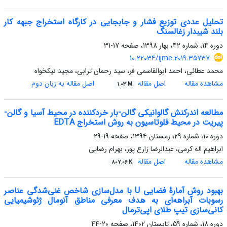
تحلیل عددی توزیع فشار و جابجایی در کارگاه استخراج جبهه کار
بلند شیبدار زغالسنگ
دوره 14، شماره 42، بهار 1398، صفحه
17-31
10.22034/ijme.2019.35737
محمد عطائی، احمد ابوالقاسمی فر، سید رحمان ترابی، مجید نیکخواه
مشاهده مقاله
اصل مقاله
اصل مقاله به زبان دوم
1.03 M
مطالعه اندرکنش گالوانیکی گالن-بار خردکننده در محیط آسیا و گالن-
پیریت در محیط فلوتاسیون به روش استخراج EDTA
دوره 10، شماره 29، زمستان 1394، صفحه
19-29
ابراهیم اله کرمی، عبدالرضا زارع پور، بهرام رضایی
مشاهده مقاله
اصل مقاله
807.06 K
بهبود روش آمارۀ فضایی U با مدل‌سازی شاخص غنی‌شدگی عناصر
رسوبات آبراهه‌ای به هدف معرفی مناطق آنومال ژئوشیمیایی
کانی‌سازی تیپ طلای اپی‌ترمال
دوره 18، شماره 59، تابستان 1402، صفحه
20-44