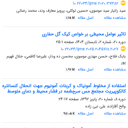
10.22034/ijme.2020.37382
سید زانیار سید موسوی، حسین توکلی، پرویز معارف وند، محمد رضائی
مشاهده مقاله
اصل مقاله
1.25 M
تاثیر عوامل محیطی بر خواص کیک گل حفاری
دوره 20، شماره 2، تابستان 1404، صفحه
1-25
10.22034/ijme.2025.2045718.2027
بابک فلاح، حسن مهدی موسوی، محسن ده ودار، علیرضا کاظمی، جلال فهیم
پور
مشاهده مقاله
اصل مقاله
1.97 M
استفاده از مخلوط آمونیاک و کربنات آمونیوم جهت انحلال کنسانتره
کالکوپیریت مجتمع مس سرچشمه در فشار محیط و دمای متوسط
دوره 8، شماره 20، پاییز 1392، صفحه
17-24
والح آقازاده، علی نبی زاده
مشاهده مقاله
اصل مقاله
916.05 K