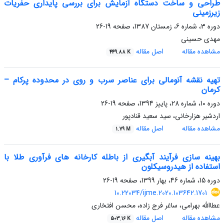
طراحی و ساخت دستگاه آزمایش برای بررسی پایداری حفریات
زیرزمینی
دوره 3، شماره 6، زمستان 1387، صفحه
19-26
مهدی حسینی
مشاهده مقاله
اصل مقاله
449.88 K
تهیه نقشه‌ آنومالی برای عناصر سرب و روی در محدوده پرکام –
کرمان
دوره 10، شماره 28، پاییز 1394، صفحه
19-26
اردشیر هزارخانی، سید سعید قنادپور
مشاهده مقاله
اصل مقاله
1.79 M
بهینه سازی فرآیند آبگیری از باطله کارخانه های فرآوری طلا با
استفاده از هیدروسیکلون
دوره 15، شماره 46، بهار 1399، صفحه
19-26
10.22034/ijme.2020.103642.1701
عطاالله بهرامی، ساغر فرج زاده، محسن افتخاری
مشاهده مقاله
اصل مقاله
503.16 K