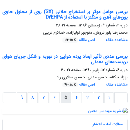
بررسی عوامل موثر بر استخراج حلالی (SX) روی از محلول حاوی
یون‌های آهن و منگنز با استفاده از D2EHPA
دوره 2، شماره 4، زمستان 1386، صفحه
21-28
محمدرضا بلور فروش، منوچهر اولیازاده، خداکرم قریبی
مشاهده مقاله
اصل مقاله
144.95 K
بررسی عددی تأثیر ابعاد پرده هوایی در تهویه و شکل جریان هوای
بن‌بست‌های معدنی
دوره 6، شماره 12، پاییز 1390، صفحه
21-30
بهزاد نیکنام، حسن مدنی، حسین سالاری راد
مشاهده مقاله
اصل مقاله
460.18 K
9
8
7
6
5
4
3
2
1
مقالات آماده انتشار