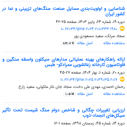
شناسایی و اولویت‌بندی مسایل صنعت سنگ‌های تزیینی و نما در
کشور ایران
دوره 19، شماره 64، پاییز 1403، صفحه
25-42
10.22034/ijme.2024.2010333.1980
سجاد سرلک، سعید مسعودی پور
مشاهده مقاله
اصل مقاله
866.02 K
ارائه راهکارهای بهینه عملیاتی مدارهای سیکلون واسطه سنگین و
فلوتاسیون کارخانه زغالشویی ممرادکو- طبس
دوره 20، شماره 1، بهار 1404، صفحه
27-45
10.22034/ijme.2025.2039035.2017
رحمان احمدی، مهدی علی دخت، سجاد جان نثار ملکوتی، سعید زارع
مشاهده مقاله
اصل مقاله
1.05 M
ارزیابی تغییرات چگالی و شاخص دوام سنگ شیست تحت تأثیر
سیکل‌های انجماد-ذوب
دوره 14، شماره 45، زمستان 1398، صفحه
1-12