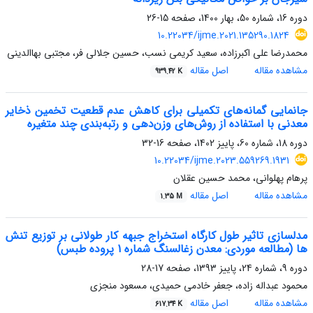
دوره 16، شماره 50، بهار 1400، صفحه
15-26
10.22034/ijme.2021.135290.1824
محمدرضا علی اکبرزاده، سعید کریمی نسب، حسین جلالی فر، مجتبی بهاالدینی
مشاهده مقاله
اصل مقاله
939.42 K
جانمایی گمانه‌های تکمیلی برای کاهش عدم قطعیت تخمین ذخایر
معدنی با استفاده از روش‌های وزن‌دهی و رتبه‌بندی چند متغیره
دوره 18، شماره 60، پاییز 1402، صفحه
16-32
10.22034/ijme.2023.559269.1931
پرهام پهلوانی، محمد حسین عقلان
مشاهده مقاله
اصل مقاله
1.35 M
مدلسازی تاثیر طول کارگاه استخراج جبهه کار طولانی بر توزیع تنش
ها (مطالعه موردی: معدن زغالسنگ شماره 1 پروده طبس)
دوره 9، شماره 24، پاییز 1393، صفحه
17-28
محمود عبداله زاده، جعفر خادمی حمیدی، مسعود منجزی
مشاهده مقاله
اصل مقاله
617.34 K