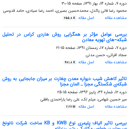
دوره 7، شماره 14، بهار 1391، صفحه
15-30
محمود رضا فانی پاکدل، محمدحسین بصیری، احمد رضا صیادی، حامد قدوسی
مشاهده مقاله
اصل مقاله
255.8 K
بررسی عوامل مؤثر بر همگرایی روش هاردی کراس در تحلیل
شبکه¬های تهویه معادن
دوره 7، شماره 17، زمستان 1391، صفحه
15-21
سجاد افرائی، حسن مدنی
مشاهده مقاله
اصل مقاله
481.8 K
تاثیر کاهش شیب دیواره معدن چغارت بر میزان جابجایی به روش
شبکه‌ی شکستگی مجزا ـ المان مجزا
دوره 12، شماره 36، پاییز 1396، صفحه
15-25
میر حسین شهامی، میثم لک، علی رضا یاراحمدی بافقی
مشاهده مقاله
اصل مقاله
2.27 M
بررسی تاثیر الیاف پلیمری نوع KWB و KB ساخت شرکت نانونخ
سیرجان بر خواص مکانیکی بتن ریزدانه