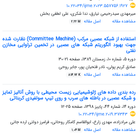
10.22034/ijme.2023.557756.1927
میرمهدی سیدرحیمی نیارق، ندا شکری، علی لطفی بخش
مشاهده مقاله
اصل مقاله
2.22 M
استفاده از شبکه عصبی مرکب (Committee Machine) نظارت شده
جهت بهبود الگوریتم شبکه های عصبی در تخمین تراوایی مخازن
نفتی
دوره 5، شماره 10، زمستان 1389، صفحه
21-30
صادق کریم پولی، نادر فتحیان پور، جابر روحی
مشاهده مقاله
اصل مقاله
814.72 K
رده بندی داده های ژئوشیمیایی زیست محیطی با روش آنالیز تمایز
و شبکه عصبی در باطله های سرب و روی تیپ سولفیدی کربناتی
دوره 14، شماره 44، پاییز 1398، صفحه
25-12
10.22034/ijme.2019.37343
علی مرادزاده، مهدی زارع، ابوالقاسم کامکار روحانی، فرامرز دولتی ارده جانی
مشاهده مقاله
اصل مقاله
1.04 M