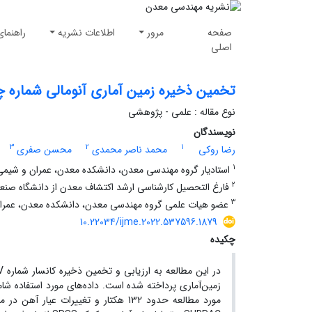
صفحه
مرور
اطلاعات نشریه
راهنمای
اصلی
تخمین ‌ذخیره زمین آماری آنومالی شماره
نوع مقاله : علمی - پژوهشی
نویسندگان
3
2
1
رضا روکی
محمد ناصر محمدی
محسن صفری
1
استادیار گروه مهندسی معدن، دانشکده معدن، عمران و شیمی
2
فارغ التحصیل کارشناسی ارشد اکتشاف معدن از دانشگاه صن
3
عضو هیات علمی گروه مهندسی معدن، دانشکده معدن، عمران
10.22034/ijme.2022.537596.1879
چکیده