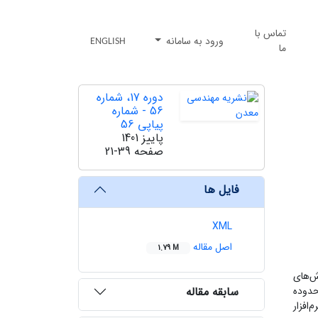
تماس با
ورود به سامانه
ENGLISH
ما
دوره 17، شماره
56 - شماره
پیاپی 56
پاییز 1401
صفحه
21-39
فایل ها
XML
اصل مقاله
1.79 M
ز روش‌های
سابقه مقاله
لقه گمانه به متراژ کلی 8549 متر است. محدوده
 با نرم‌افزار