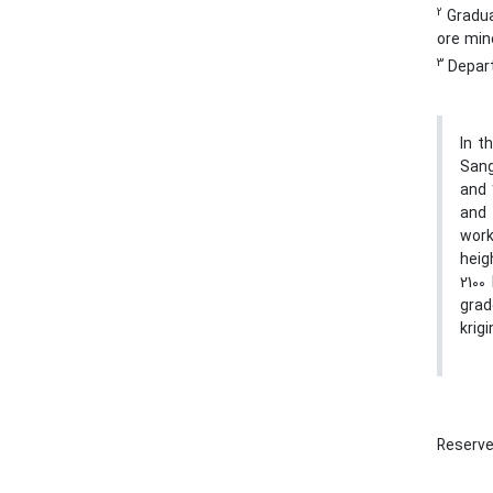
2
Gradua
ore min
3
Departm
In t
Sang
and 
and 
work
heig
2100
grad
krig
Reserve