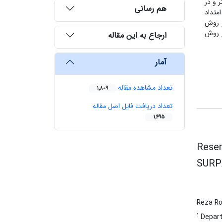
 انجام شده است. ابعاد بلوک‌‌ها با‌توجه به ‌فواصل کارهای اکتشافی، در راستای X و Y معادل 25 متر و در
هم رسانی
‌‌هایی در امتداد
ر حد و با دو روش
د 20 درصد با روش کریجینگ معادل 12985979 تن و در روش
ارجاع به این مقاله
آمار
تعداد مشاهده مقاله
1,809
تعداد دریافت فایل اصل مقاله
1,495
Reser
SURP
Reza R
1
Departm