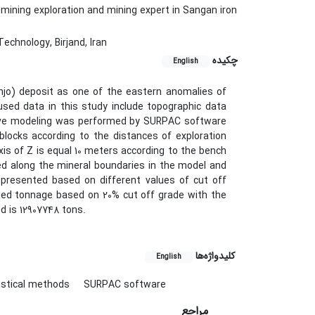
mining exploration and mining expert in Sangan iron
echnology, Birjand, Iran
چکیده
English
njo) deposit as one of the eastern anomalies of
sed data in this study include topographic data
serve modeling was performed by SURPAC software
locks according to the distances of exploration
xis of Z is equal 10 meters according to the bench
ed along the mineral boundaries in the model and
 presented based on different values of cut off
ted tonnage based on 20% cut off grade with the
d is 12907748 tons.
کلیدواژه‌ها
English
istical methods
SURPAC software
مراجع