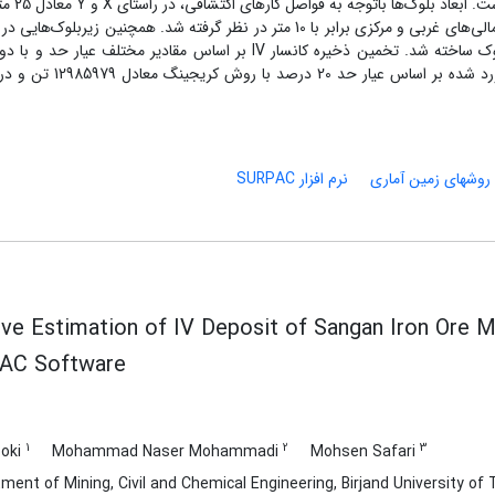
SURPAC و تحلیل‏‌های آماری به‌کمک SPSS
امتداد محور Z با ‌توجه به ارتفاع پله‌‌های استخراجی در آنومالی‌‌های غربی و مرکزی برابر با 10 متر در‌ نظر گرفته شد. همچنین زیربلوک
مرزهای ماده‌ معدنی در مدل اضافه شده و تعداد 2100 بلوک ساخته شد. تخمین ذخیره کانسار IV بر اساس مقادیر مختلف عیا
کریجینگ و عکس مجذور ‌فاصله ارایه شده است. تناژ برآورد شده بر اساس عیار ح
‌‌ روشهای زمین آماری
نرم افزار SURPAC
ve Estimation of IV Deposit of Sangan Iron Ore M
AC Software
1
2
3
ooki
Mohammad Naser Mohammadi
Mohsen Safari
ent of Mining, Civil and Chemical Engineering, Birjand University of 