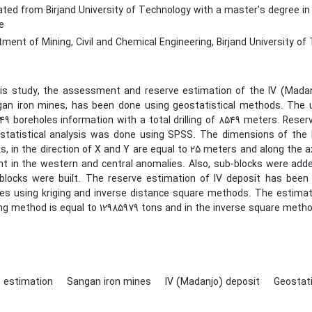
ted from Birjand University of Technology with a master's degree in 
e
ent of Mining, Civil and Chemical Engineering, Birjand University of T
his study, the assessment and reserve estimation of the IV (Mada
an iron mines, has been done using geostatistical methods. The u
49 boreholes information with a total drilling of 8549 meters. Re
statistical analysis was done using SPSS. The dimensions of the b
s, in the direction of X and Y are equal to 25 meters and along the a
ht in the western and central anomalies. Also, sub-blocks were add
 blocks were built. The reserve estimation of IV deposit has been
es using kriging and inverse distance square methods. The estima
ing method is equal to 12985979 tons and in the inverse square metho
 estimation
Sangan iron mines
IV (Madanjo) deposit
Geostat