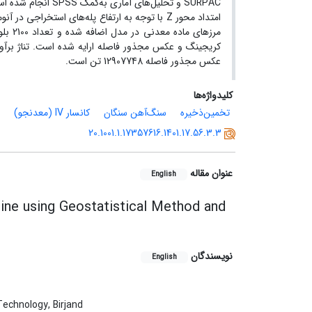
عکس مجذور فاصله 12907748 تن است.
کلیدواژه‌ها
تخمین‌ذخیره
سنگ‌آهن سنگان
کانسار IV (معدنجو)
20.1001.1.17357616.1401.17.56.3.3
عنوان مقاله
English
ine using Geostatistical Method and
نویسندگان
English
Technology, Birjand