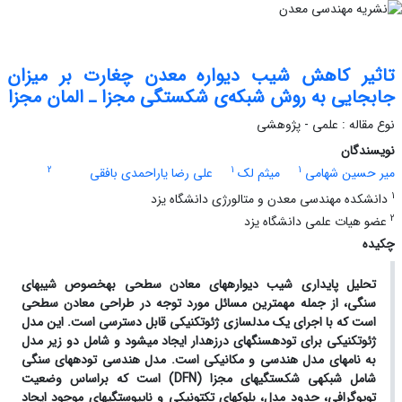
تاثیر کاهش شیب دیواره معدن چغارت بر میزان
جابجایی به روش شبکه‌ی شکستگی مجزا ـ المان مجزا
نوع مقاله : علمی - پژوهشی
نویسندگان
2
1
1
میر حسین شهامی
میثم لک
علی رضا یاراحمدی بافقی
1
دانشکده مهندسی معدن و متالورژی دانشگاه یزد
2
عضو هیات علمی دانشگاه یزد
چکیده
تحلیل
پایداری شیب دیواره­های معادن سطحی به­خصوص شیب­های
سنگی،
از جمله مهم­ترین مسائل مورد توجه در طراحی معادن سطحی
است که با اجرای یک مدل­سازی ژئوتکنیکی قابل دسترسی است. این مدل
ژئوتکنیکی برای توده­سنگ­های درزه­دار ایجاد می­شود و شامل دو زیر مدل
به نام­های مدل هندسی و مکانیکی است. مدل هندسی توده­های سنگی
شامل شبکه­ی شکستگی­های مجزا (
DFN
) است که براساس وضعیت
توپوگرافی، حدود مدل، بلوک­های تکتونیکی و ناپیوستگی­های موجود ایجاد