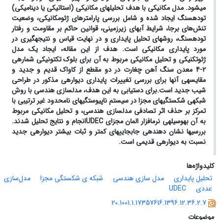
می­شود. مدل مکانیکی با هدف تحلیل­های مکانیکی (استاتیکی یا دینامیکی)
توده­سنگ ایجاد شده و شامل بررسی پارامترهای ژئومکانیکی، وضعیت
تنش‌های برجا، شرایط آب­های زیرزمینی، قوانین حاکم بر مقاومت و رفتار
توده­سنگ، روش­های تحلیل پایداری و در نهایت قیاس و نتیجه­گیری در
مورد پایداری مکانیکی است. هدف از این مقاله، ایجاد یک مدل
ژئوتکنیکی و تحلیل مکانیکی مربوط به آن برای بلوک تکتونیکی شماره­ی
2-4 معدن سنگ آهن چغارت در دو مقطع از کاواک قدیم و جدید و
مقایسه­ی آن­ها برای بررسی تغییرات پایداری دیواره­ی مذکور در طراحی
شیب جدید است.
برای دستیابی به این هدف، مدل­سازی هندسی با روش
شبکه­ی شکستگی­های مجزا در سیستم ناپیوستگی­های نامحدود غیر ترتیبی با
تمرکز بر حذف اثر تصادفی مدل­سازی هندسی، و تحلیل مکانیکی مربوط
به آن به­وسیله­ی نرم­افزار المان مجزای
UDEC
انجام و نتایج تحلیل شدند.
بررسی­ها نشان دهنده­ی جابجایی­های کمتر و ثبات بیشتر دیواره­ی جدید
نسبت به دیواره­ی قدیمی است.
کلیدواژه‌ها
تحلیل پایداری
مدل سازی هندسی
شبکه ی شکستگی مجزا
مدل‌سازی
عددی
UDEC
20.1001.1.17357616.1396.12.36.2.7
موضوعات