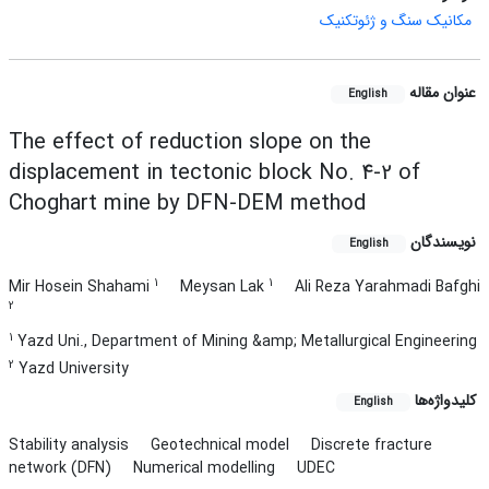
مکانیک سنگ و ژئوتکنیک
عنوان مقاله
English
The effect of reduction slope on the
displacement in tectonic block No. 4-2 of
Choghart mine by DFN-DEM method
نویسندگان
English
1
1
Mir Hosein Shahami
Meysan Lak
Ali Reza Yarahmadi Bafghi
2
1
Yazd Uni., Department of Mining &amp; Metallurgical Engineering
2
Yazd University
کلیدواژه‌ها
English
Stability analysis
Geotechnical model
Discrete fracture
network (DFN)
Numerical modelling
UDEC