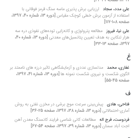
1397، صفحه 27-44]
علی مدد، سجاد
ارزیابی برش پذیری ماسه سنگ قرمز فوقانی با
استفاده از آزمون برش خطی کوچک مقیاس
[دوره 13، شماره 40، 1397،
صفحه 108-117]
علی نیا، فیروز
مطالعه پترولوژی و کانه‌زایی توده‌های نفوذی دره سه
هزار تنکابن به هدف تعیین پتانسیل‌های معدنی
[دوره 13، شماره 40،
1397، صفحه 13-33]
غ
غفاری، محمد
مدلسازی عددی و آزمایشگاهی تاثیر درزه های ناممتد بر
الگوی شکست و نیروی شکست نمونه ها
[دوره 13، شماره 41، 1397،
صفحه 45-55]
ف
فتاحی، هادی
پیش‌بینی سرعت موج برشی در مخزن نفتی به روش
آماری-احتمالاتی
[دوره 13، شماره 38، 1397، صفحه 25-36]
فردوست، فرج اله
مطالعات کانی شناسی فرایند کانسنگ معدن آهن
اجت آباد سمنان
[دوره 13، شماره 39، 1397، صفحه 54-67]