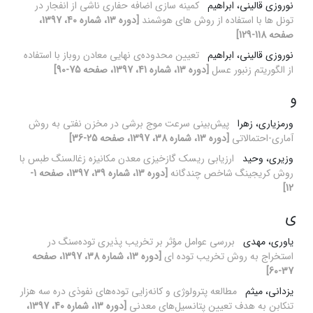
نوروزی قالینی، ابراهیم
کمینه سازی اضافه حفاری ناشی از انفجار در
تونل ها با استفاده از روش های هوشمند
[دوره 13، شماره 40، 1397،
صفحه 118-129]
نوروزی قالینی، ابراهیم
تعیین محدوده‌ی نهایی معادن روباز با استفاده
از الگوریتم زنبور عسل
[دوره 13، شماره 41، 1397، صفحه 75-90]
و
ورمزیاری، زهرا
پیش‌بینی سرعت موج برشی در مخزن نفتی به روش
آماری-احتمالاتی
[دوره 13، شماره 38، 1397، صفحه 25-36]
وزیری، وحید
ارزیابی ریسک گازخیزی معدن مکانیزه زغال‏سنگ طبس با
روش‌ کریجینگ شاخص چندگانه
[دوره 13، شماره 39، 1397، صفحه 1-
12]
ی
یاوری، مهدی
بررسی عوامل مؤثر بر تخریب پذیری توده‌سنگ در
استخراج به روش تخریب توده ای
[دوره 13، شماره 38، 1397، صفحه
37-60]
یزدانی، میثم
مطالعه پترولوژی و کانه‌زایی توده‌های نفوذی دره سه هزار
تنکابن به هدف تعیین پتانسیل‌های معدنی
[دوره 13، شماره 40، 1397،