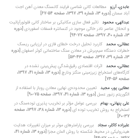
عابدی، آرزو
مطالعات کانی شناسی فرایند کانسنگ معدن آهن اجت
آباد سمنان
[دوره 13، شماره 39، 1397، صفحه 54-67]
عبدالهی، محمود
تاثیر فعال سازی مکانیکی بر ساختار کانی فلوئورآپاتیت
و انحلال عناصر نادر خاکی موجود در کنسانتره فسفات اسفوردی
[دوره
13، شماره 40، 1397، صفحه 77-94]
عطائی، محمد
کاربرد تحلیل درخت خطای فازی در ارزیابی ریسک
خطرات دستگاه سیم‌برش در معادن سنگ ساختمانی کوثر اصفهان
[دوره
13، شماره 39، 1397، صفحه 43-53]
عطائی، محمد
اثرات اقتصادی رقیق‌شدگی پیش‌بینی نشده در
کارگاه‌های استخراج زیرزمینی منگنز ونارچ
[دوره 13، شماره 41، 1397،
صفحه 56-74]
عطایی پور، مجید
تعیین محدوده‌ی نهایی معادن روباز با استفاده از
الگوریتم زنبور عسل
[دوره 13، شماره 41، 1397، صفحه 75-90]
علی پنهانی، بهنام
بررسی عوامل مؤثر بر تخریب پذیری توده‌سنگ در
استخراج به روش تخریب توده ای
[دوره 13، شماره 38، 1397، صفحه
37-60]
علیزاده کاکلر، سجاد
بررسی پارامترهای موثر بر میزان تغییرات هدایت
هیدرولیکی در محیط شکسته با روش المان مجزا
[دوره 13، شماره 41،