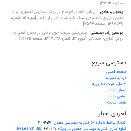
صفحه 13-33]
یعقوبی، هادی
ارزیابی خطای اعوجاج در روش پردازش تصویری برای
تعیین توزیع دانه بندی سنگ خرد شده ناشی از انفجار
[دوره 13، شماره
39، 1397، صفحه 13-25]
یوسفی راد، مصطفی
پیش‌بینی سرعت موج برشی در مخزن نفتی به
روش آماری-احتمالاتی
[دوره 13، شماره 38، 1397، صفحه 25-36]
دسترسی سریع
صفحه اصلی
درباره نشریه
اعضای هیات تحریریه
ارسال مقاله
تماس با ما
نقشه سایت
آخرین اخبار
انتشار برخط شماره 56 نشریه مهندسی معدن
1401-04-31
نمایه سازی نشریه مهندسی معدن در پایگاه Research Bib
1401-02-17