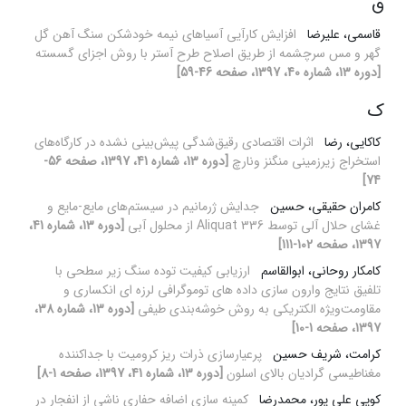
ق
قاسمی، علیرضا
افزایش کارآیی آسیاهای نیمه خودشکن سنگ آهن گل
گهر و مس سرچشمه از طریق اصلاح طرح آستر با روش اجزای گسسته
[دوره 13، شماره 40، 1397، صفحه 46-59]
ک
کاکایی، رضا
اثرات اقتصادی رقیق‌شدگی پیش‌بینی نشده در کارگاه‌های
استخراج زیرزمینی منگنز ونارچ
[دوره 13، شماره 41، 1397، صفحه 56-
74]
کامران حقیقی، حسین
جدایش ژرمانیم در سیستم‌های مایع-مایع و
غشای حلال آلی توسط Aliquat 336 از محلول آبی
[دوره 13، شماره 41،
1397، صفحه 102-111]
کامکار روحانی، ابوالقاسم
ارزیابی کیفیت توده سنگ زیر سطحی با
تلفیق نتایج وارون سازی داده های توموگرافی لرزه ای انکساری و
مقاومت‌ویژه الکتریکی به روش خوشه‌بندی طیفی
[دوره 13، شماره 38،
1397، صفحه 1-10]
کرامت، شریف حسین
پرعیارسازی ذرات ریز کرومیت با جداکننده
مغناطیسی گرادیان بالای اسلون
[دوره 13، شماره 41، 1397، صفحه 1-8]
کوپی علی پور، محمدرضا
کمینه سازی اضافه حفاری ناشی از انفجار در