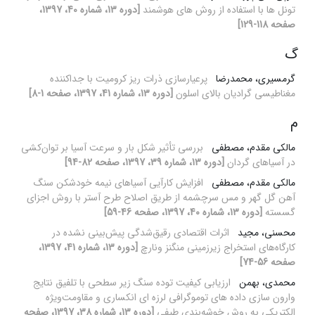
تونل ها با استفاده از روش های هوشمند
[دوره 13، شماره 40، 1397،
صفحه 118-129]
گ
گرمسیری، محمدرضا
پرعیارسازی ذرات ریز کرومیت با جداکننده
مغناطیسی گرادیان بالای اسلون
[دوره 13، شماره 41، 1397، صفحه 1-8]
م
مالکی مقدم، مصطفی
بررسی تأثیر شکل بار و سرعت آسیا بر توان‌کشی
در آسیاهای گردان
[دوره 13، شماره 39، 1397، صفحه 82-94]
مالکی مقدم، مصطفی
افزایش کارآیی آسیاهای نیمه خودشکن سنگ
آهن گل گهر و مس سرچشمه از طریق اصلاح طرح آستر با روش اجزای
گسسته
[دوره 13، شماره 40، 1397، صفحه 46-59]
محسنی، مجید
اثرات اقتصادی رقیق‌شدگی پیش‌بینی نشده در
کارگاه‌های استخراج زیرزمینی منگنز ونارچ
[دوره 13، شماره 41، 1397،
صفحه 56-74]
محمدی، بهمن
ارزیابی کیفیت توده سنگ زیر سطحی با تلفیق نتایج
وارون سازی داده های توموگرافی لرزه ای انکساری و مقاومت‌ویژه
الکتریکی به روش خوشه‌بندی طیفی
[دوره 13، شماره 38، 1397، صفحه