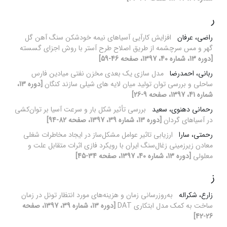
ر
راضی، عرفان
افزایش کارآیی آسیاهای نیمه خودشکن سنگ آهن گل
گهر و مس سرچشمه از طریق اصلاح طرح آستر با روش اجزای گسسته
[دوره 13، شماره 40، 1397، صفحه 46-59]
ربانی، احمدرضا
مدل سازی یک بعدی مخزن نفتی میادین فارس
ساحلی و بررسی توان تولید میان لایه های شیلی سازند کنگان
[دوره 13،
شماره 41، 1397، صفحه 9-26]
رحمانی دهنوی، سعید
بررسی تأثیر شکل بار و سرعت آسیا بر توان‌کشی
در آسیاهای گردان
[دوره 13، شماره 39، 1397، صفحه 82-94]
رحمتی، سارا
ارزیابی تاثیر عوامل مشکل‌ساز در ایجاد مخاطرات شغلی
معادن زیرزمینی زغال‌سنگ ایران با رویکرد فازی اثرات متقابل علت و
معلولی
[دوره 13، شماره 40، 1397، صفحه 34-45]
ز
زارع، شکراله
به‌روزرسانی زمان و هزینه‌های مورد انتظار تونل در زمان
ساخت به کمک مدل ابتکاری DAT
[دوره 13، شماره 39، 1397، صفحه
26-42]