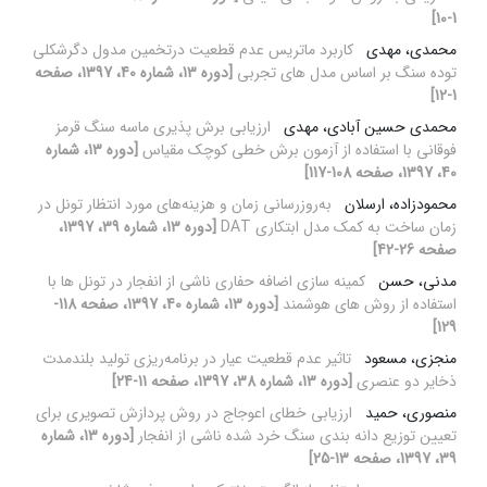
1-10]
محمدی، مهدی
کاربرد ماتریس عدم قطعیت درتخمین مدول دگرشکلی
توده سنگ بر اساس مدل های تجربی
[دوره 13، شماره 40، 1397، صفحه
1-12]
محمدی حسین آبادی، مهدی
ارزیابی برش پذیری ماسه سنگ قرمز
فوقانی با استفاده از آزمون برش خطی کوچک مقیاس
[دوره 13، شماره
40، 1397، صفحه 108-117]
محمودزاده، ارسلان
به‌روزرسانی زمان و هزینه‌های مورد انتظار تونل در
زمان ساخت به کمک مدل ابتکاری DAT
[دوره 13، شماره 39، 1397،
صفحه 26-42]
مدنی، حسن
کمینه سازی اضافه حفاری ناشی از انفجار در تونل ها با
استفاده از روش های هوشمند
[دوره 13، شماره 40، 1397، صفحه 118-
129]
منجزی، مسعود
تاثیر عدم‌ قطعیت‌ عیار در برنامه‌ریزی تولید بلندمدت
ذخایر دو عنصری
[دوره 13، شماره 38، 1397، صفحه 11-24]
منصوری، حمید
ارزیابی خطای اعوجاج در روش پردازش تصویری برای
تعیین توزیع دانه بندی سنگ خرد شده ناشی از انفجار
[دوره 13، شماره
39، 1397، صفحه 13-25]