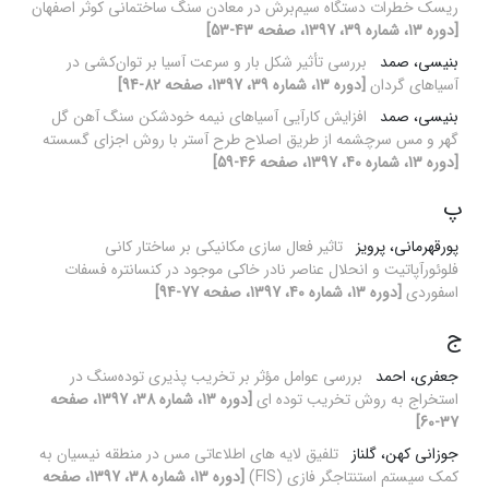
ریسک خطرات دستگاه سیم‌برش در معادن سنگ ساختمانی کوثر اصفهان
[دوره 13، شماره 39، 1397، صفحه 43-53]
بنیسی، صمد
بررسی تأثیر شکل بار و سرعت آسیا بر توان‌کشی در
آسیاهای گردان
[دوره 13، شماره 39، 1397، صفحه 82-94]
بنیسی، صمد
افزایش کارآیی آسیاهای نیمه خودشکن سنگ آهن گل
گهر و مس سرچشمه از طریق اصلاح طرح آستر با روش اجزای گسسته
[دوره 13، شماره 40، 1397، صفحه 46-59]
پ
پورقهرمانی، پرویز
تاثیر فعال سازی مکانیکی بر ساختار کانی
فلوئورآپاتیت و انحلال عناصر نادر خاکی موجود در کنسانتره فسفات
اسفوردی
[دوره 13، شماره 40، 1397، صفحه 77-94]
ج
جعفری، احمد
بررسی عوامل مؤثر بر تخریب پذیری توده‌سنگ در
استخراج به روش تخریب توده ای
[دوره 13، شماره 38، 1397، صفحه
37-60]
جوزانی کهن، گلناز
تلفیق لایه‏ های اطلاعاتی مس در منطقه نیسیان به
کمک سیستم استنتاجگر فازی (FIS)
[دوره 13، شماره 38، 1397، صفحه