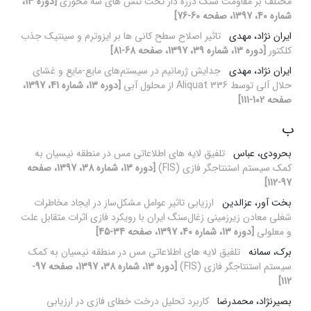
مختلف بر مقاومت سنگ درزه دار تحت تنش های سه محوری
[دوره 13،
شماره 40، 1397، صفحه 60-76]
ایران نژاد، مهدی
تاثیر اصلاح سطح کانی ها بر ایزوترم و سینتیک جذب
کلکتور
[دوره 13، شماره 39، 1397، صفحه 68-81]
ایران نژاد، مهدی
جدایش ژرمانیم در سیستم‌های مایع-مایع و غشای
حلال آلی توسط Aliquat 336 از محلول آبی
[دوره 13، شماره 41، 1397،
صفحه 102-111]
ب
بحرودی، عباس
تلفیق لایه‏ های اطلاعاتی مس در منطقه نیسیان به
کمک سیستم استنتاجگر فازی (FIS)
[دوره 13، شماره 38، 1397، صفحه
97-112]
بخت آور، عزالدین
ارزیابی تاثیر عوامل مشکل‌ساز در ایجاد مخاطرات
شغلی معادن زیرزمینی زغال‌سنگ ایران با رویکرد فازی اثرات متقابل علت
و معلولی
[دوره 13، شماره 40، 1397، صفحه 34-45]
برک، سمانه
تلفیق لایه‏ های اطلاعاتی مس در منطقه نیسیان به کمک
سیستم استنتاجگر فازی (FIS)
[دوره 13، شماره 38، 1397، صفحه 97-
112]
بصیرنژاد، محمدرضا
کاربرد تحلیل درخت خطای فازی در ارزیابی