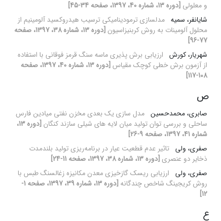
و معلولی
[دوره 13، شماره 40، 1397، صفحه 34-45]
شایانفر، سمیه
مدلسازی ترمودینامیکی ترسیب هیدروکسید آلومینیم از
محلول آلومینات به روش کربنیزاسیون
[دوره 13، شماره 38، 1397، صفحه
77-96]
شهریار، کورش
ارزیابی برش پذیری ماسه سنگ قرمز فوقانی با استفاده
از آزمون برش خطی کوچک مقیاس
[دوره 13، شماره 40، 1397، صفحه
108-117]
ص
صابری، محمدحسین
مدل سازی یک بعدی مخزن نفتی میادین فارس
ساحلی و بررسی توان تولید میان لایه های شیلی سازند کنگان
[دوره 13،
شماره 41، 1397، صفحه 9-26]
صفری، ولی
تاثیر عدم‌ قطعیت‌ عیار در برنامه‌ریزی تولید بلندمدت
ذخایر دو عنصری
[دوره 13، شماره 38، 1397، صفحه 11-24]
صفری، ولی
ارزیابی ریسک گازخیزی معدن مکانیزه زغال‏سنگ طبس با
روش‌ کریجینگ شاخص چندگانه
[دوره 13، شماره 39، 1397، صفحه 1-
12]
ع