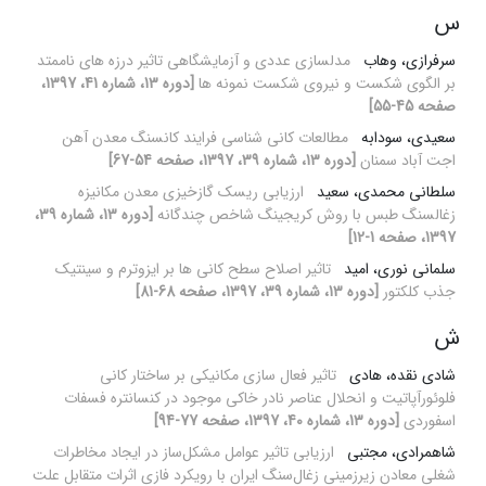
س
سرفرازی، وهاب
مدلسازی عددی و آزمایشگاهی تاثیر درزه های ناممتد
بر الگوی شکست و نیروی شکست نمونه ها
[دوره 13، شماره 41، 1397،
صفحه 45-55]
سعیدی، سودابه
مطالعات کانی شناسی فرایند کانسنگ معدن آهن
اجت آباد سمنان
[دوره 13، شماره 39، 1397، صفحه 54-67]
سلطانی محمدی، سعید
ارزیابی ریسک گازخیزی معدن مکانیزه
زغال‏سنگ طبس با روش‌ کریجینگ شاخص چندگانه
[دوره 13، شماره 39،
1397، صفحه 1-12]
سلمانی نوری، امید
تاثیر اصلاح سطح کانی ها بر ایزوترم و سینتیک
جذب کلکتور
[دوره 13، شماره 39، 1397، صفحه 68-81]
ش
شادی نقده، هادی
تاثیر فعال سازی مکانیکی بر ساختار کانی
فلوئورآپاتیت و انحلال عناصر نادر خاکی موجود در کنسانتره فسفات
اسفوردی
[دوره 13، شماره 40، 1397، صفحه 77-94]
شاهمرادی، مجتبی
ارزیابی تاثیر عوامل مشکل‌ساز در ایجاد مخاطرات
شغلی معادن زیرزمینی زغال‌سنگ ایران با رویکرد فازی اثرات متقابل علت