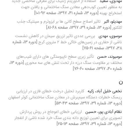
مهدوی، سعید
استفاده از الگوریتم ژنتیک برای معرفی شاخصی جدید
به منظور تعیین کوب‌دهی معادن سنگ ساختمانی و یافتن جهت
استخراج بهینه
[دوره 13، شماره 41، 1397، صفحه 92-101]
مهدیلو، اکبر
تاثیر اصلاح سطح کانی ها بر ایزوترم و سینتیک جذب
کلکتور
[دوره 13، شماره 39، 1397، صفحه 68-81]
موسوی، مهدی
بررسی عددی تاثیر تزریق سیمان در کاهش نشست
ناشی از حفاری در زمین‌های خاکی خط 2 متروی کرج
[دوره 13، شماره
38، 1397، صفحه 61-75]
مومیوند، حسن
تأثیر زبری سطح ناپیوستگی های دارای شیب‌های
مختلف بر مقاومت سنگ درزه دار تحت تنش های سه محوری
[دوره 13،
شماره 40، 1397، صفحه 60-76]
ن
نخعی خلیل آباد، زکیه
کاربرد تحلیل درخت خطای فازی در ارزیابی
ریسک خطرات دستگاه سیم‌برش در معادن سنگ ساختمانی کوثر اصفهان
[دوره 13، شماره 39، 1397، صفحه 43-53]
نظام آبادی پور، حسین
ارزیابی خطای اعوجاج در روش پردازش
تصویری برای تعیین توزیع دانه بندی سنگ خرد شده ناشی از انفجار
[دوره 13، شماره 39، 1397، صفحه 13-25]