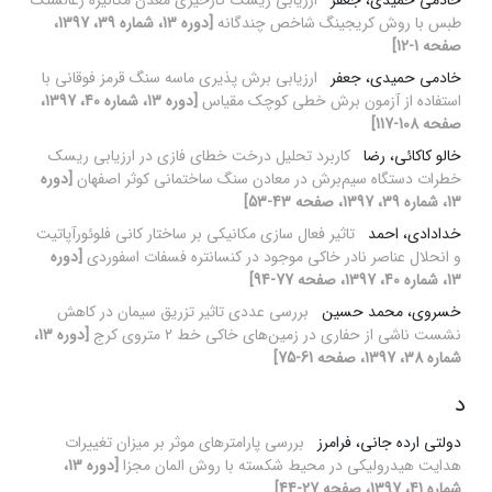
خادمی حمیدی، جعفر
ارزیابی ریسک گازخیزی معدن مکانیزه زغال‏سنگ
طبس با روش‌ کریجینگ شاخص چندگانه
[دوره 13، شماره 39، 1397،
صفحه 1-12]
خادمی حمیدی، جعفر
ارزیابی برش پذیری ماسه سنگ قرمز فوقانی با
استفاده از آزمون برش خطی کوچک مقیاس
[دوره 13، شماره 40، 1397،
صفحه 108-117]
خالو کاکائی، رضا
کاربرد تحلیل درخت خطای فازی در ارزیابی ریسک
خطرات دستگاه سیم‌برش در معادن سنگ ساختمانی کوثر اصفهان
[دوره
13، شماره 39، 1397، صفحه 43-53]
خدادادی، احمد
تاثیر فعال سازی مکانیکی بر ساختار کانی فلوئورآپاتیت
و انحلال عناصر نادر خاکی موجود در کنسانتره فسفات اسفوردی
[دوره
13، شماره 40، 1397، صفحه 77-94]
خسروی، محمد حسین
بررسی عددی تاثیر تزریق سیمان در کاهش
نشست ناشی از حفاری در زمین‌های خاکی خط 2 متروی کرج
[دوره 13،
شماره 38، 1397، صفحه 61-75]
د
دولتی ارده جانی، فرامرز
بررسی پارامترهای موثر بر میزان تغییرات
هدایت هیدرولیکی در محیط شکسته با روش المان مجزا
[دوره 13،
شماره 41، 1397، صفحه 27-44]