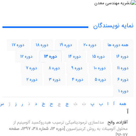
نمایه نویسندگان
همه دوره ها
دوره 20
دوره 19
دوره 18
دوره 17
دوره 16
دوره 15
دوره 14
دوره 13
دوره 12
دوره 11
دوره 10
دوره 9
دوره 8
دوره 7
دوره 6
دوره 5
دوره 4
دوره 3
دوره 2
دوره 1
همه
آ
ا
ب
پ
ت
ث
ج
چ
ح
خ
د
ذ
ر
ز
ژ
س
آ
آقازاده، والح
مدلسازی ترمودینامیکی ترسیب هیدروکسید آلومینیم از
محلول آلومینات به روش کربنیزاسیون
[دوره 13، شماره 38، 1397، صفحه
77-96]