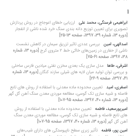
ا
ابراهیمی فرسنگی، محمد علی
ارزیابی خطای اعوجاج در روش پردازش
تصویری برای تعیین توزیع دانه بندی سنگ خرد شده ناشی از انفجار
[دوره 13، شماره 39، 1397، صفحه 13-25]
اسدالهی، امین
بررسی عددی تاثیر تزریق سیمان در کاهش نشست
ناشی از حفاری در زمین‌های خاکی خط 2 متروی کرج
[دوره 13، شماره
38، 1397، صفحه 61-75]
اشرفی، طاها
مدل سازی یک بعدی مخزن نفتی میادین فارس ساحلی
و بررسی توان تولید میان لایه های شیلی سازند کنگان
[دوره 13، شماره
41، 1397، صفحه 9-26]
اصغری، امید
تعیین محدوده ماده معدنی با استفاده از روش های تابع
فاصله و شبیه سازی تک گوسی، مطالعه موردی معدن سنگ آهن گل گهر
[دوره 13، شماره 40، 1397، صفحه 95-107]
امیرپورسعید، فاطمه
تعیین محدوده ماده معدنی با استفاده از روش
های تابع فاصله و شبیه سازی تک گوسی، مطالعه موردی معدن سنگ
آهن گل گهر
[دوره 13، شماره 40، 1397، صفحه 95-107]
امین پور، فاطمه
تأثیر زبری سطح ناپیوستگی های دارای شیب‌های