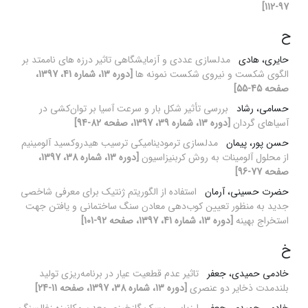
97-112]
ح
حایری، هادی
مدلسازی عددی و آزمایشگاهی تاثیر درزه های ناممتد بر
الگوی شکست و نیروی شکست نمونه ها
[دوره 13، شماره 41، 1397،
صفحه 45-55]
حسامی، رشاد
بررسی تأثیر شکل بار و سرعت آسیا بر توان‌کشی در
آسیاهای گردان
[دوره 13، شماره 39، 1397، صفحه 82-94]
حسن پور، پیمان
مدلسازی ترمودینامیکی ترسیب هیدروکسید آلومینیم
از محلول آلومینات به روش کربنیزاسیون
[دوره 13، شماره 38، 1397،
صفحه 77-96]
حضرت حسینی، آرمان
استفاده از الگوریتم ژنتیک برای معرفی شاخصی
جدید به منظور تعیین کوب‌دهی معادن سنگ ساختمانی و یافتن جهت
استخراج بهینه
[دوره 13، شماره 41، 1397، صفحه 92-101]
خ
خادمی حمیدی، جعفر
تاثیر عدم‌ قطعیت‌ عیار در برنامه‌ریزی تولید
بلندمدت ذخایر دو عنصری
[دوره 13، شماره 38، 1397، صفحه 11-24]