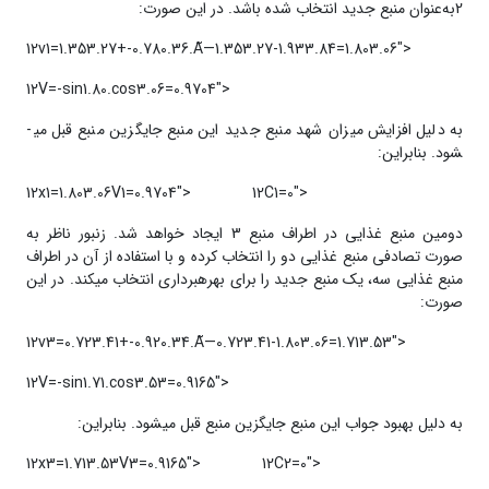
2به‌عنوان منبع جدید انتخاب شده باشد. در این صورت:
12v1=1.353.27+-0.780.36.Ã—1.353.27-1.933.84=1.803.06">
12V=-sin1.80.cos3.06=0.9704">
به دلیل افزایش میزان شهد منبع جدید این منبع جایگزین منبع قبل می­
شود. بنابراین:
12x1=1.803.06V1=0.9704">
12C1=0">
دومین منبع غذایی در اطراف منبع 3 ایجاد خواهد شد. زنبور ناظر به
صورت تصادفی منبع غذایی دو را انتخاب کرده و با استفاده از آن در اطراف
منبع غذایی سه، یک منبع جدید را برای بهره­برداری انتخاب می­کند. در این
صورت:
12v3=0.723.41+-0.920.34.Ã—0.723.41-1.803.06=1.713.53">
12V=-sin1.71.cos3.53=0.9165">
به دلیل بهبود جواب این منبع جایگزین منبع قبل می­شود. بنابراین:
12x3=1.713.53V3=0.9165">
12C2=0">