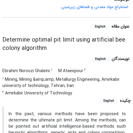
استخراج مواد معدنی و فضاهای زیرزمینی
عنوان مقاله
English
Determine optimal pit limit using artificial bee
colony algorithm
نویسندگان
English
1
2
Ebrahim Noroozi Ghaleini
M Ataeepour
1
Mining, Mining &amp;amp; Metallurgy Engineering, Amirkabir
university of technology, Tehran, Iran
2
Amirkabir University of Technology
چکیده
English
In the past, various methods have been proposed to
determine the ultimate pit limit. Among the methods, can
be pointed out artificial intelligence-based methods such
heuristic algorithms, genetic, ants and colony competition.