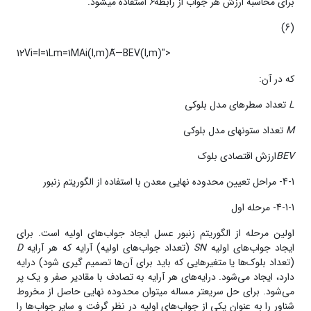
برای محاسبه‌ ارزش­ هر جواب از رابطه‌
6
استفاده می­شود.
(6)
12Vi=l=1Lm=1MAi(l,m)Ã—BEV(l,m)">
که در آن:
L
تعداد سطر­های مدل بلوکی
M
تعداد ستون­های مدل بلوکی
BEV
ارزش اقتصادی بلوک
4-1- مراحل تعیین محدوده‌ نهایی معدن با استفاده از الگوریتم زنبور
4-1-1- مرحله اول
اولین مرحله از الگوریتم زنبور عسل ایجاد جواب­‌های اولیه است. برای
ایجاد جواب­‌های اولیه
SN
(تعداد جواب‌‌های اولیه) آرایه که هر آرایه
D
(تعداد بلوک­‌ها یا متغیرهایی که باید برای آن­‌ها تصمیم گیری شود) درایه
دارد، ایجاد می‌شود. درایه‌‌های هر آرایه به تصادف با مقادیر صفر و یک پر
می‌شود. برای حل سریع­تر مساله می­توان محدوده‌ نهایی حاصل از مخروط
شناور را به عنوان یکی از جواب­‌های اولیه در نظر گرفت و سایر جواب­‌ها را