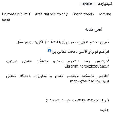
کلیدواژه‌ها
English
Ultimate pit limit
Artificial bee colony
Graph theory
Moving
cone
اصل مقاله
تعیین محدوده­نهایی معادن روباز با استفاده از الگوریتم زنبور عسل
[*]
2
1
ابراهیم نوروزی قالینی
، مجید عطایی پور
1
کارشناس ارشد استخراج معدن، دانشگاه صنعتی امیرکبیر،
Ebrahim.noroozi@aut.ac.ir
2
دانشیار دانشکده مهندسی معدن و متالورژی، دانشگاه صنعتی
امیرکبیر،map60@aut.ac.ir
(دریافت: 30-02-1397، پذیرش: 14-09-1397)
چکیده