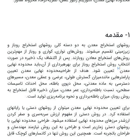
محدوده‌ نهایی معدن، الگوریتم زنبور عسل، نظریه‌گراف، مخروط شناور.
1- مقدمه
روش­های استخراج معدن به دو دسته‌ کلی روش­های استخراج روباز و
زیرزمینی تقسیم می­شوند. روش‌های نواری، کواری و روباز از مهم‌ترین
روش‌های استخراج معادن روبازند. پس از اکتشاف یک ذخیره در صورت
انتخاب روش استخراج روباز برای بهره­برداری از آن،باید محدوده‌ نهایی
[2]
معدن
تعیین شود. هدف از طراحیمحدوده‌ نهایی معدن تعیین
پارامترهایی مانندمیزان گسترش طولی، عرضی و عمقی معدن، مسیرهای
دسترسی به ماده‌ معدنی، محل دپوی باطله، محل احداث تاسیسات
سطحی، نسبت باطله‌برداری، عمر معدن، میزان ذخیره‌ قابل استخراج به
روش روباز، میزان باطله‌برداری و نحوه‌ برنامه‌ریزی تولید است.
برای تعیین محدوده‌ نهایی معدن می­توان از روش­های­ دستی یا رایانه­ای
استفاده کرد. در روش دستی از مفهوم ارزش سربه‌سری و صفر کردن
ارزشدر مرزهای محدوده‌ نهایی استفاده می­شود. طراحی محدوده‌ نهایی با
روش­های دستی زما‌ن‌بر است و طراحی به این روش نیازمند مهندسان و
طراحان باتجربه است. همچنین این روش تنها در کانسار‌های کوچک قابل