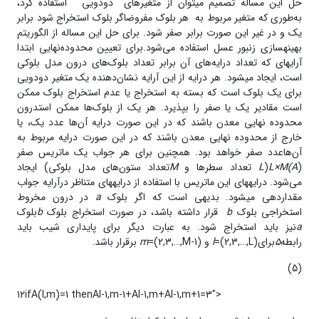
حل این مساله‌ تصمیم می­توان از متغیرهای دودویی
استفاده کرد،
به‌طوری که متغیر مربوط به هر بلوک مفروضاگر بلوک استخراج شود برابر
یک و در غیر این صورت برابر صفر شود. برای حل این مساله از الگوریتم
بهینه­سازی زنبور عسل استفاده می‌شود.برای تعیین محدوده‌نهایی ابتدا
آرایه­ای که تعداد درایه‌های آن برابر تعداد بلوک­‌های درون مدل بلوکی
است، ایجاد می­شود. هر درایه از این آرایه نشان‌دهنده‌ یک متغیر دودویی
برای یک بلوک است که بسته به استخراج یا عدم استخراج بلوک ممکن
است مقادیر یک یا صفر را بپذیرد. هر یک از بلوک­‌ها ممکن استدرون
محدوده نهایی معدن باشند که در این صورت درایه آن‌ها عدد یک، یا
خارج از محدوده نهایی معدن باشند که در این صورت درایه مربوط به
آن‌هاعدد صفر خواهد بود. همچنین برای هر جواب یک ماتریس صفر
(
A)L×M
(
L
تعداد سطرها و
M
تعداد ستون‌های مدل بلوکی) ایجاد
می‌شود. درایه­های این ماتریس با استفاده از درایه­های متناظر درآرایه‌ جواب
مقداردهی می­شود. بدیهی است که اگر بلوک
a
در درون مخروط
استخراجی بلوک
b
قرار داشته باشد، در صورت استخراج بلوک
b
بلوک
a
نیز باید استخراج شود. به عبارت دیگر برای پایداری شیب باید
رابطه‌
5
برای
=(2,3,…,L) و
l
=(2,3,…,M-1) برقرار باشد.
m
(5)
12ifA(l,m)=1 thenAl-1,m-1+Al-1,m+Al-1,m+1=3">