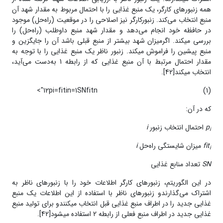
همه‌ زنبور‌های کارگر، یک منبع غذایی را با احتمال مربوط به مقدار شهد آن
منبع انتخاب می‌کند. زنبورکارگر نیز اصلاحی را در موقعیت (راه‌حل) موجود
در حافظه‌ خود انجام می‌دهد و مقدار شهد منبع داوطلب (راه‌حل) را
بررسی می­کند. اگرمیزان شهد بیشتر از منبع قبلی باشد آن را جایگزین و
منبع پیشین را فراموش می­کند. زنبور ناظر یک منبع غذایی را با توجه به
مقدار احتمال مرتبط با آن منبع غذایی که از رابطه 1 به‌دست می‌آید،
انتخاب می­کند[42].
12pi=fitin=1SNfitn">
(1)
که در آن:
p
احتمال انتخاب زنبور
i
i
fit
میزان شایستگی راه‌حل
i
i
SN
تعداد منابع غذایی
در این الگوریتم، زنبور‌های کارگر اطلاعات خود را با زنبور‌های ناظر به
اشتراک می‌گذارندو زنبورهای ناظر با استفاده از این اطلاعات یک منبع
غذایی جدید را در اطراف منبع غذایی قبل انتخاب می­کنندو برای تولید منبع
غذایی جدید در اطراف منبع فعلی از رابطه 2 استفاده می­شود[42].