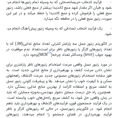
- فرآیند انتخاب حریصانه‌محلی که به وسیله تمام زنبور‌ها انجام می­
شود و طیآن اگر مقدار شهد منبع کاندیدا بیشتر از منبع فعلی باشد، زنبور
منبع فعلی را فراموش کرده و منبع کاندیدا را حفظ می­کند و در غیر این
صورت، زنبور منبع فعلی را در حافظه نگه می­دارد.
- یک فرآیند انتخاب تصادفی که به وسیله زنبور پیش‌آهنگ انجام می­
شود.
در الگوریتم زنبور عسل سه پارامتر کنترلی تعداد منابع غذایی(
SN
) که با
تعداد زنبور‌های کارگر یا زنبور‌های ناظر برابر است،تعداد عدم موفقیت در
[37]
بهبود جواب (limit) وحداکثر تعداد چرخه(
MCN)وجود دارد.
در مورد زنبور عسل واقعی سرعت استخدام زنبورهای ناظر پارامتری برای
نشان دادن سرعت کشف و بهره­برداری از منابع غذایی جدید است. به
طور مشابه استخدام زنبور‌های مصنوعی جدید سرعت اکتشاف راه­حل­های
ممکن و با کیفیت خوب را نشان می­دهد. بقا و پیشرفت کلونی زنبور عسل
به کشف سریع و استفاده‌ کارآمد از بهترین منابع غذایی بستگی دارد.
همچنین، راه حل درست مسایل دشوار مهندسی،به‌ویژه مسایلی که باید
در زمان واقعی حل شود، به کشف سریع راه‌حل‌‌های خوب وابسته است.
در یک فرآیند جستجوی قوی، فرآیند‌های اکتشاف و بهره­برداری باید باهم
انجام شود. در الگوریتم زنبورعسل، در حالی که زنبور‌های کارگر و ناظر
فرآیند بهره‌برداری در فضای جستجو را انجام می­دهند، زنبور‌های