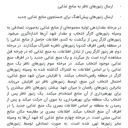
- ارسال زنبور‌های ناظر به منابع غذایی
- ارسال زنبور‌های پیش‌آهنگ برای جستجوی منابع غذایی جدید
در مرحله‌ مقداردهی اولیه مجموعه‌ای از منابع غذایی به‌صورت تصادفی به
وسیله زنبور‌های کارگر انتخاب و مقدار شهد آن­‌ها اندازه‌گیری می­شود.
زنبور‌های کارگر پس از برگشت به کندو، اطلاعات حاصل از منابع غذایی را
در منطقه‌ رقص اطراف کندوبا زنبور‌های ناظربه اشتراک می­گذارند. در مرحله‌
دوم هر زنبور کارگر پس از تبادل اطلاعات، به منبع غذایی که در چرخه‌ قبل
مشاهده کرده است باز می­گردد و یک منبع غذایی جدید را در اطراف منبع
غذایی موجود انتخاب می­کند. در مرحله‌ سوم زنبورهای ناظر یک منبع
غذایی را بر اساس اطلاعات به اشتراک گذاشته شده به وسیله زنبورهای
کارگر در منطقه رقص،انتخاب می­کنند. با افزایش میزان شهد منبع غذایی،
احتمال انتخاب این منبع، توسط زنبور‌های ناظر نیز افزایش می‌یابد.
بنابراین زنبورهای رقصان با میزان شهد بیشتر، زنبور‌های ناظر بیشتری را
برای بهره­برداری از آن منابع استخدام می­کنند. یک زنبور ناظر پس از
انتخاب یک منطقه برای بهره­برداری، به سوی آن حرکت می­کند و پس از
رسیدن به منطقه بر اساس اطلاعات بصری یک منبع غذایی جدید را در
اطراف آن منبع انتخاب می­کند. اطلاعات بصری بر مقایسه‌ مکان منابع
غذایی مبتنی است. در مرحله‌ چهارم منابع غذایی که شهد آن­‌ها به وسیله
سایر زنبور‌ها تهی شده است، به صورت تصادفی توسط زنبور‌های