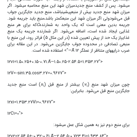
می­شود. پس از کشف منبع جدیدمیزان شهد این منبع محاسبه می­شود. اگر
میزان شهد منبع جدید بیش از منبعپیشینباشد، منبع جدید جایگزین جواب
قبل می‌شودولی اگر میزان شهد این منبعکمتر باشد،منبع باید جریمه شود.
جریمه بدین معنی است که یک واحد به شمارنده­
C
که برای هر منبع
غذایی ایجاد شده است، اضافه می‌شود. اگر شمارنده­ جریمه­ یک منبع
غذاییاز یک حد از پیش تعیین شده (در این مثال 5) فراتر رود، این منبع با
منبعی تصادفی در محدوده‌ جواب جایگزین می‌شود. در این مقاله برای
ضرب درایه­های متناظر از عملگر
12 Ã—"> استفاده شده است.
12v1=1.50.25+0.15-0.71.Ã—1.50.25-2.54.5=1.353.27">
12V=-sin1.35.cos3.27=0.9677">
چون میزان شهد منبع (
v
) بیشتر از منبع قبل (
x
) است منبع جدید
1
1­
جایگزین منبع قبل می‌شود. بنابراین:
12x1=1.353.27V1=0.9677">
12C1=0">
برای منبع دوم نیز به همین شکل عمل می­شود:
12v2=2.54.5+-0.32-0.61.Ã—2.54.5-0.723.41=1.933.84">