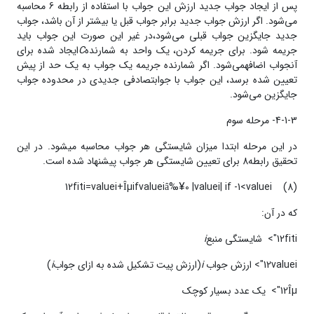
پس از ایجاد جواب جدید ارزش این جواب با استفاده از رابطه 6 محاسبه
می‌شود. اگر ارزش جواب جدید برابر جواب قبل یا بیشتر از آن باشد، جواب
جدید جایگزین جواب قبلی می‌شود،در غیر این صورت این جواب باید
جریمه شود. برای جریمه کردن، یک واحد به شمارنده­
C
ایجاد شده برای
آنجواب اضافهمی‌شود. اگر شمارنده­ جریمه­ یک جواب به یک حد از پیش
تعیین شده برسد، این جواب با جوابتصادفی جدیدی در محدوده‌ جواب
جایگزین می‌شود.
4-1-3- مرحله‌ سوم
در این مرحله ابتدا میزان شایستگی هر جواب محاسبه می­شود. در این
تحقیق رابطه­8 برای تعیین شایستگی هر جواب پیشنهاد شده است.
12fiti=valuei+Îµifvalueiâ‰¥0 |valuei| if -1<valuei
(8)
که در آن:
12fiti"> شایستگی منبع
i
12valuei"> ارزش جواب
i
(ارزش پیت تشکیل شده به ازای جواب
i
)
12Îµ"> یک عدد بسیار کوچک