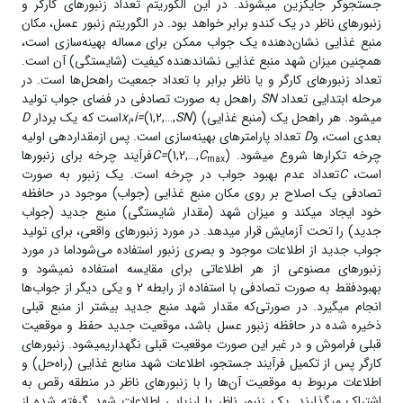
جستجوگر جایگزین می­شوند. در این الگوریتم تعداد زنبور‌های کارگر و
زنبور‌های ناظر در یک کندو برابر خواهد بود. در الگوریتم زنبور عسل، مکان
منبع غذایی نشان‌دهنده‌ یک جواب ممکن برای مساله‌ بهینه‌سازی است،
همچنین میزان شهد منبع غذایی نشان­دهنده‌ کیفیت (شایستگی) آن است.
تعداد زنبور‌های کارگر و یا ناظر برابر با تعداد جمعیت راه­حل‌‌ها است. در
مرحله‌ ابتدایی تعداد
SN
راه­حل به صورت تصادفی در فضای جواب تولید
می­شود. هر راه­حل یک (منبع غذایی)
)است که یک بردار
SN
(1,2,…,
i=
،
x
D
i
بعدی است، و
D
تعداد پارامتر‌های بهینه‌سازی است. پس ازمقداردهی اولیه
چرخه‌ تکرار‌ها شروع می­شود.
C
(1,2,…,
C=
)فرآیند چرخه برای زنبور‌ها
max
است،
C
تعداد عدم بهبود جواب در چرخه است. یک زنبور به صورت
تصادفی یک اصلاح بر روی مکان منبع غذایی (جواب) موجود در حافظه‌
خود ایجاد می­کند و میزان شهد (مقدار شایستگی) منبع جدید (جواب
جدید) را تحت آزمایش قرار می­دهد. در مورد زنبور‌های واقعی، برای تولید
جواب جدید از اطلاعات موجود و بصری زنبور استفاده می‌شوداما در مورد
زنبور‌های مصنوعی از هر اطلاعاتی برای مقایسه استفاده نمی­شود و
بهبودفقط به صورت تصادفی با استفاده از رابطه 2 و یکی دیگر از جواب­‌ها
انجام می­گیرد. در صورتی‌که مقدار شهد منبع جدید بیشتر از منبع قبلی
ذخیره شده در حافظه‌ زنبور عسل باشد، موقعیت جدید حفظ و موقعیت
قبلی فراموش و در غیر این صورت موقعیت قبلی نگهداریمی­شود. زنبور‌های
کارگر پس از تکمیل فرآیند جستجو، اطلاعات شهد منابع غذایی (راه‌حل) و
اطلاعات مربوط به موقعیت آن‌ها را با زنبور‌های ناظر در منطقه‌ رقص به
اشتراک می­گذارند. یک زنبور ناظر با ارزیابی اطلاعات شهد گرفته شده از