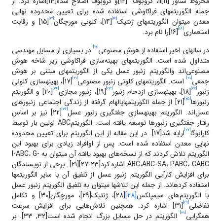
مخروط شناور II[11]، کروبوف
[12]و کروبوف اصلاح شده[13]اشاره کرد. از
جمله الگوریتم­های فراکاوشی استفاده شده برای تعیین محدوده‌ نهایی
[17]
[16]
معدن می­توان الگوریتم­های ژنتیک
[14]، کلونی مورچگان
[15] و رقابت
[18]
استعماری
[16]را نام برد.
[19]
در سال­های اخیر استفاده از هوش مصنوعی
در بسیاری از مسایل مهندسی
متداول شده است. الگوریتم­های بهینه‌سازی فراکاوشی زیر شاخه‌ هوش
مصنوعی‌اند والگوریتم زنبور عسل یکی از الگوریتم­های مبتنی بر هوش
[21]
[20]
جمعی
است. الگوریتم­های کلونی زنبور مصنوعی
[17]، بهینه­سازی کلونی
[24]
[23]
[22]
زنبور
[18]، بهینه­سازی ازدحام زنبور
[19]، زنبور مجازی
[20] و الگوریتم
[25]
زنبورها
[21] از جمله الگوریتم­هایالهام گرفته از زندگی اجتماعی زنبورهای
[26]
عسل‌اند. الگوریتم بهینه­سازی جفت­گیری زنبور عسل
[22] نیز بر اساس
رفتار جفت­گیری زنبورها توسعه یافته است. الگوریتمABC اولین بار توسط
[27]
کارابوگا
ارایه شد[17]. در این مقاله از این الگوریتم برای تعیین محدوده‌
نهایی معدن استفاده شده است. پس از اوافراد زیادی برای بهبود این
الگوریتم تلاش کردند که از نسخه‌های بهبود یافته‌ آن می­توان به I-ABC
G-
،
،
ABC-SA، PABC
،
ABC
CABC اشاره کرد[23-27][21]. برخی از نویسندگان
برای افزایش کارآیی الگوریتم زنبور عسل از تلفیق آن با سایر الگوریتم­ها
استفاده کرده­اند. از جمله این تلاش­ها می­توان به تلفیق الگوریتم زنبور عسل
با الگوریتم‌‌های سیمپلکس
[28]
[28]، ژنتیک[29]، مورچگان[30] و تکامل
[29]
تفاضلی
[31] اشاره کرد. همچنین تلاش­‌هایی برای افزایش سرعت
[30]
همگرایی
الگوریتم در حل مسایل بزرگ انجام شده است[32, 33]. بر