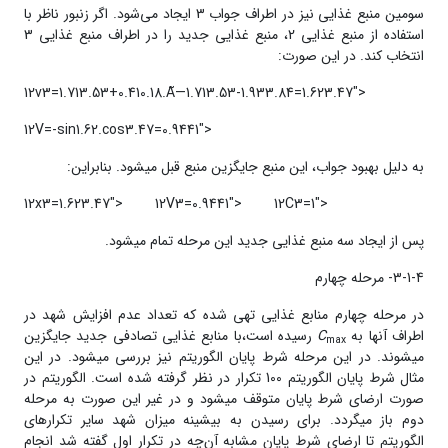
سومین منبع غذایی نیز در اطراف جواب 3 ایجاد می‌شود. اگر زنبور ناظر با
استفاده از منبع غذایی 2، منبع غذایی جدید را در اطراف منبع غذایی 3
انتخاب کند. در این صورت:
12v3=1.713.53+0.410.18.Ã—1.713.53-1.933.84=1.623.47">
12V=-sin1.62.cos3.47=0.9441">
به دلیل بهبود جواب، این منبع جایگزین منبع قبل می­شود. بنابراین:
12x3=1.623.47">
12V3=0.9441">
12C3=1">
پس از ایجاد سه منبع غذایی جدید این مرحله تمام می­شود.
3-1-4- مرحله‌ چهارم
در مرحله‌ چهارم منابع غذایی تهی شده که تعداد عدم افزایش شهد در
اطراف آن­ها به
C
رسیده است،با منابع غذایی تصادفی جدید جایگزین
max
می­شوند. در این مرحله شرط پایان الگوریتم نیز بررسی می­شود. در این
مثال شرط پایان الگوریتم 100 تکرار در نظر گرفته شده است. الگوریتم در
صورت ارضای شرط پایان متوقف می­شود و در غیر این صورت به مرحله
دوم باز می­گردد. برای رسیدن به بیشینه میزان شهد سایر تکرارهای
الگوریتم تا ارضای شرط پایان مشابه آن‌چه در تکرار اول گفته شد انجام