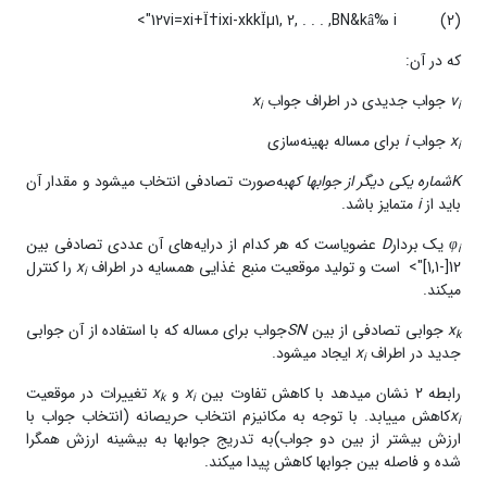
12vi=xi+Ï†ixi-xkkÏµ1, 2, . . . ,BN&kâ‰ i">
(2)
که در آن:
v
جواب جدیدی در اطراف جواب
x
i
i
x
جواب
i
برای مساله‌ بهینه‌سازی
i
K
شماره یکی دیگر از جواب­ها که
به‌صورت تصادفی انتخاب می­شود و مقدار آن
باید از
i
متمایز باشد.
φ
یک بردار
D
عضویاست که هر کدام از درایه‌های آن عددی تصادفی بین
i
12[-1,1]"> است و تولید موقعیت منبع غذایی همسایه در اطراف
x
را کنترل
i
می­کند.
x
جوابی تصادفی از بین
SN
جواب برای مساله که با استفاده از آن جوابی
k
جدید در اطراف
x
ایجاد می­شود.
i
رابطه 2 نشان می­دهد با کاهش تفاوت بین
x
و
x
تغییرات در موقعیت
k
i
x
کاهش می­یابد. با توجه به مکانیزم انتخاب حریصانه (انتخاب جواب با
i
ارزش بیشتر از بین دو جواب)به تدریج جواب­ها به بیشینه ارزش همگرا
شده و فاصله‌ بین جواب­ها کاهش پیدا می­کند.