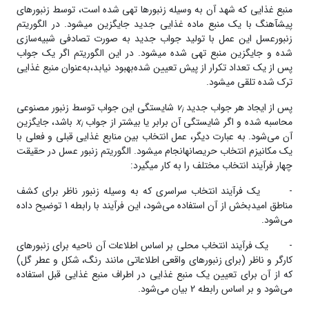
منبع غذایی که شهد آن به وسیله زنبور‌ها تهی شده است، توسط زنبور‌های
پیش­آهنگ با یک منبع ماده‌ غذایی جدید جایگزین می­شود. در الگوریتم
زنبورعسل این عمل با تولید جواب جدید به صورت تصادفی شبیه‌سازی
شده و جایگزین منبع تهی شده می­شود. در این الگوریتم اگر یک جواب
پس از یک تعداد تکرار از پیش تعیین شده‌بهبود نیابد،به‌عنوان منبع غذایی
ترک شده تلقی می­شود.
پس از ایجاد هر جواب جدید
v
شایستگی این جواب توسط زنبور مصنوعی
i
محاسبه ‌شده و اگر شایستگی آن برابر یا بیشتر از جواب
x
باشد، جایگزین
i
آن می‌شود. به عبارت دیگر، عمل انتخاب بین منابع غذایی قبلی و فعلی با
یک مکانیزم انتخاب حریصانهانجام می­شود. الگوریتم زنبور عسل در حقیقت
چهار فرآیند انتخاب مختلف را به کار می­گیرد:
- یک فرآیند انتخاب سراسری که به وسیله زنبور ناظر برای کشف
مناطق امیدبخش از آن استفاده می‌شود، این فرآیند با رابطه 1‌ توضیح داده
می‌شود.
- یک فرآیند انتخاب محلی بر اساس اطلاعات آن ناحیه برای زنبور‌های
کارگر و ناظر (برای زنبور‌های واقعی اطلاعاتی مانند رنگ، شکل و عطر گل)
که از آن برای تعیین یک منبع غذایی در اطراف منبع غذایی قبل استفاده
می‌شود و بر اساس رابطه‌ 2 بیان می‌شود.