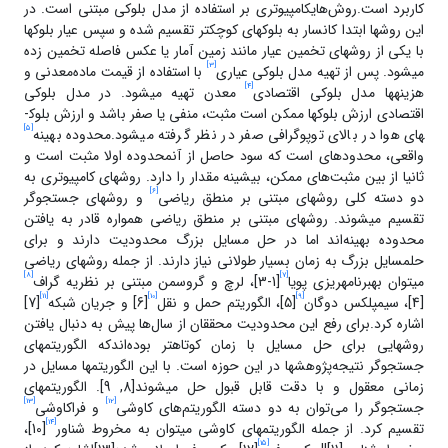
کاربرد است.روش‌هایکامپیوتری بر استفاده از مدل بلوکی مبتنی است. در
این روش­ها ابتدا کانسار به بلوک­های کوچک­تر تقسیم شده و سپس عیار بلوک­ها
با یکی از روش­های تخمین عیار مانند زمین آمار یا عکس فاصله تخمین زده
[3]
می­شود. پس از تهیه­ مدل بلوکی عیاری
با استفاده از قیمت ماده‌­معدنی و
[4]
هزینه­ها مدل بلوکی اقتصادی
معدن تهیه می­شود. در مدل بلوکی
اقتصادی ارزش بلوک­ها ممکن است مثبت، منفی یا صفر باشد و ارزش بلوک­
[5]
های هوا در بالای توپوگرافی صفر در نظر گرفته می­شود.محدوده‌ بهینه‌
واقعی، محدوده­ای است که سود حاصل از آنمحدوده اولا مثبت است و
ثانیا از بین مثبت‌های ممکن، بیشینه مقدار را دارد. روش­های کامپیوتری به
[6]
دو دسته کلی روش­های مبتنی بر منطق ریاضی
و روش­های جستجوگر
تقسیم می­شوند. روش­های مبتنی بر منطق ریاضی همواره قادر به یافتن
محدوده‌ بهینه‌اند اما در حل مسایل بزرگ محدودیت دارند و برای
حلمسایل بزرگ به زمان بسیار طولانی نیاز دارند. از جمله روش­های ریاضی
[8]
[7]
می­توان بهبرنامهریزی پویا
[1-3]، لرچ و گروسمن مبتنی بر نظریه‌ گراف
[11]
[10]
[9]
[4]، سیمپلکس دوگان
[5]، الگوریتم حمل و نقل
[6] و جریان شبکه
[7]
اشاره کرد.برای رفع این محدودیت محققان از سال‌ها پیش به دنبال یافتن
روش­هایی برای حل مسایل با زمان کوتاه­تر بوده‌اندکه الگوریتم­های
جستجوگر نتیجه‌پژوهش­ها در این حوزه است. با این الگوریتم­ها مسایل در
زمانی معقول و با دقت قابل قبول حل می­شوند[8, 9]. الگوریتم­های
[13]
[12]
جستجوگر را می‌توان به دو دسته‌ الگوریتم‌های کاوشی
و فراکاوشی
[14]
تقسیم کرد. از جمله الگوریتم­های کاوشی می­توان به مخروط شناور
[10]،
[15]