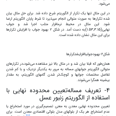
می‌شود.
در این مثال تنها یک تکرار از الگوریتم شرح داده شد. برای حل مثال بیان
شده تکرارها به صورت متوالی انجام می­پذیرد تا شرط پایان الگوریتم ارضا
شود. این مثال در محیط نرم­افزار متلب اجرا شد و جواب
نهایی(1.53,3.15)به دست آمد. در شکل 2 بهبود جواب با افزایش تکرارها
برای این مثال نشان داده شده است.
شکل2-بهبودجوابباافزایشتکرارها
همان‌طور که قبلا بیان شد و در مثال بالا نیز مشاهده می‌شود،در تکرارهای
متوالی الگوریتم جواب­های مساله به مرور به یکدیگر نزدیک و با کم شدن
تفاضل مختصات جواب­ها و کوچک‌تر شدن گام­های الگوریتم، به مقدار
بیشینه همگرا می‌شوند.
4- تعریف مساله‌تعیین محدوده‌ نهایی با
استفاده از الگوریتم زنبور عسل
تعیین محدوده‌ نهایی معدن به معنی تصمیم‌گیری در مورد استخراج یا
عدم استخراج هر یک از بلوک­های مدل بلوکی اقتصادی معدن است. برای
[38]