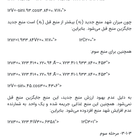
12V=-sin1.93.cos3.84=0.7170">
چون میزان شهد منبع جدید (
v
) بیشتر از منبع قبل (
x
) است منبع جدید
2
2­
جایگزین منبع قبل می‌شود. بنابراین:
12x2=1.933.84V2=0.7170">
12C2=0">
همچنین برای منبع سوم:
12v3=0.723.41+0.220.94.Ã—0.723.41-1.933.84=0.453">
12v3=0.723.41+0.220.94.Ã—0.723.41-1.933.84=0.453">
12V=-sin0.45.cos3=0.4306">
به دلیل عدم بهبود ارزش منبع جدید، این منبع جایگزین منبع قبل
نمی‌شود. همچنین این منبع غذایی جریمه شده و یک واحد به شمارنده‌
عدم افزایش شهد منبع افزدوده می‌شود. بنابراین:
12x3=0.723.41V3=0.6358">
12C3=1">
3-1-3- مرحله‌ سوم