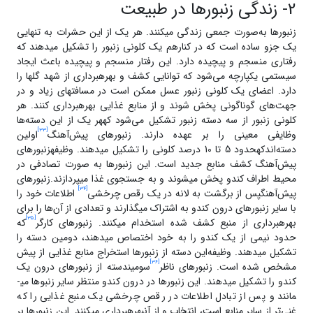
2- زندگی زنبور‌ها در طبیعت
زنبور‌ها به‌صورت جمعی زندگی می­کنند. هر یک از این حشرات به تنهایی
یک جزو ساده­ است که در کنارهم یک کلونی زنبور را تشکیل می­دهند که
رفتاری منسجم و پیچیده دارد. این رفتار منسجم و پیچیده باعث ایجاد
سیستمی یکپارچه می‌شود که توانایی کشف و بهره­برداری از شهد گل­ها را
دارد. اعضای یک کلونی زنبور عسل ممکن است در مسافت­های زیاد و در
جهت‌‌های گوناگونی پخش شوند و از منابع غذایی بهره­برداری کنند. هر
کلونی زنبور از سه دسته زنبور تشکیل می‌شود کههر یک از این دسته‌ها
[33]
وظایفی معینی را بر عهده دارند. زنبور‌های پیش‌آهنگ
اولین
دسته‌اندکهحدود 5 تا 10 درصد کلونی را تشکیل می­دهند. وظیفهزنبور‌های
پیش‌آهنگ کشف منابع جدید است. این زنبور‌ها به صورت تصادفی در
محیط اطراف کندو پخش می­شوند و به جستجوی غذا می­پردازند.زنبور‌های
[34]
پیش‌آهنگپس از برگشت به لانه در یک رقص چرخشی
اطلاعات خود را
با سایر زنبور‌‌های درون کندو به اشتراک می­گذارند و تعدادی از آن­‌ها را برای
[35]
بهره­برداری از منبع کشف شده استخدام می­کنند. زنبور‌های کارگر
که
حدود نیمی از یک کندو را به خود اختصاص می­دهند، دومین دسته را
تشکیل می­دهند. وظیفه‌این دسته از زنبورها استخراج منابع غذایی از پیش
[36]
مشخص شده است. زنبور‌های ناظر
سومیندسته از زنبور‌های درون یک
کندو را تشکیل می­دهند. این زنبور‌‌ها در درون کندو منتظر سایر زنبو‌ها می­
مانند و پس از تبادل اطلاعات در رقص چرخشی یک منبع غذایی را که
غنی‌تر از سایر منابع است، انتخاب و از آنبهره­برداری می­کنند. این زنبور‌ها بر