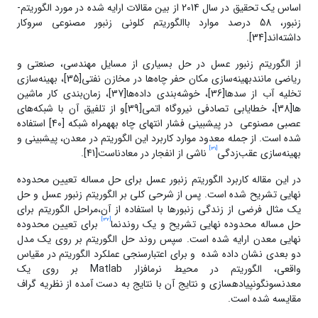
اساس یک تحقیق در سال 2014 از بین مقالات ارایه شده در مورد الگوریتم­
زنبور، 58 درصد موارد باالگوریتم کلونی زنبور مصنوعی سروکار
داشته‌اند[34].
از الگوریتم زنبور عسل در حل بسیاری از مسایل مهندسی، صنعتی و
ریاضی مانندبهینه‌سازی مکان حفر­ چاه­‌ها در مخازن نفتی[35]، بهینه‌سازی
تخلیه‌ آب از سد‌ها[36]، خوشه‌بندی داده‌‌ها[37]، زمان‌بندی کار ماشین­‌
ها[38]، خطایابی تصادفی نیروگاه اتمی[39]و از تلفیق آن با شبکه­‌های
عصبی مصنوعی در پیش­بینی فشار انتهای چاه بههمراه شبکه [40] استفاده
شده است. از جمله معدود موارد کاربرد این الگوریتم در معدن، پیش­بینی و
[31]
بهینه‌سازی عقب‌زدگی
ناشی از انفجار در معادناست[41].
در این مقاله کاربرد الگوریتم زنبور عسل برای حل مساله‌ تعیین محدوده‌
نهایی تشریح شده است. پس از شرحی کلی بر الگوریتم زنبور عسل و حل
یک مثال فرضی از زندگی زنبورها با استفاده از آن،مراحل الگوریتم برای
[32]
حل مساله‌ محدوده‌ نهایی تشریح و یک روندنما
برای تعیین محدوده‌
نهایی معدن ارایه شده است. سپس روند حل الگوریتم بر روی یک مدل
دو بعدی نشان داده شده و برای اعتبار­سنجی عملکرد الگوریتم در مقیاس
واقعی، الگوریتم در محیط نرم­افزار Matlab بر روی یک
معدنسونگونپیاده­سازی و نتایج آن با نتایج به دست آمده از نظریه‌ گراف
مقایسه شده است.