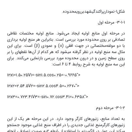
شکل1-نمودارپراکندگیشهدبررویمحدوده.
3-1-1- مرحله اول
در مرحله‌ اول منابع اولیه ایجاد می‌شود. منابع اولیه مختصات نقاطی
تصادفی بر روی محدوده­ مورد بررسی است. بنابراین هر منبع اولیه برداری
با دو مولفه‌مختصاتی در جهت افقی (α) و عمودی (β) است. برای این
مثال سه منبع اولیه در نظر گرفته می­شود که هر کدام از آن‌ها نقطه­ای را بر
روی سطح زمین و در درون محدوده‌ مورد بررسی بازنمایی می‌کنند. برای
این سه منبع اولیه به شرح روابط 4 تا 6 است:
12x1=1.50.25V1=-sin1.5.cos0.25=-0.9665">
12x2=2.54.5V2=-sin2.5.cos4.5=0.2670">
12x3=0.723.41V3=-sin0.72.cos3.41=0.6358">
3-1-2- مرحله‌ دوم
به تعداد منابع، زنبور­های کارگر وجود دارد. در این مرحله هر یک از این
زنبور‌های کارگرمنبع غذایی جدیدی را در اطراف منبع غذایی موجود جستجو
می­کند.این عمل در الگوریتم با استفاده از رابطه 2به صورت تصادفی انجام