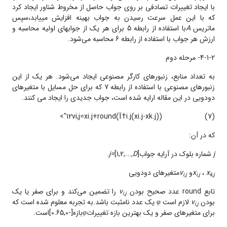
با ایجاد تغییرات تصادفی بر روی جواب حاصل از مخروط شناور ایجاد کرد
که با این عمل سرعت رسیدن به جواب بهینه افزایش می­یابد،سپس
ماتریس
A
با استفاده از رابطه 5 برای هر یک از جواب­های اولیه محاسبه و
ارزش هر جواب با استفاده از رابطه 6 محاسبه می‌شود.
4-1-2- مرحله‌ دوم
به تعداد منابع، زنبور‌‌های کارگر مصنوعی ایجاد می‌شود. هر یک از این
زنبور‌های مصنوعی با استفاده از رابطه‌ 7 که برای حل مسایل با متغیرهای
دودویی در این مقاله ارایه شده است، جواب جدیدی را ایجاد می کنند.
12vi,j=xi.j+round(Ï†i.j(xi.j-xk.j))">
(7)
که در آن:
j
شماره بلوک در آرایه جواب
].
,D
[1,2,...
j=
x
،
x
و
v
متغیرهای دودویی
i,j
i,j
k,j
تابع round عدد صحیح بودن
v
را تضمین می‌کند و برای صفر یا یک
i,j
بودن
v
لازم است
φ
یک عدد نامثبت باشد.به تجربه معلوم شده است که
i,j
برای متغیرهای صفر و یک بهترین بازه‌ تغییرات
φ
بازه‌[-0.65,0]است.