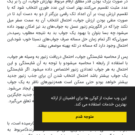
در صورت بزرگ بودن قدر مطلق ارقام مربوط بهارزش جواب، آن را بر یک
عدد مثبت تقسیم می‌کنند.بهتر است این عدد طوری انتخاب شود که با
تقسیم ارزش پیت بر آن اعداد تک رقمی بزرگتر از دو به دست آید تا در
صورت منفی بودن ارزش جواب، احتمال انتخاب آن به سمت صفر میل
نکند چرا که در الگوریتم زنبور عسل به جواب­‌های بد نیز امکان بهبود داده
می­شود.چه بسا بتوان با بهبود یک جواب بد به نتیجه‌ مطلوب رسید،در
صورتی‌که اگر تمام زمان حل مساله صرف جواب­‌های نسبتا خوب شود،این
احتمال وجود دارد که مساله در تله‌ بهینه موضعی بیفتد.
پس از محاسبه‌ شایستگی جواب، احتمال دریافت زنبور به وسیله هر جواب،
با استفاده از رابطه 1 محاسبه می­شودو با توجه به آن شایستگی و این
احتمال به هر جواب تعدادی زنبور اختصاص داده می­شود. اگر شایستگی
یک جواب بیشتر باشد احتمال انتخاب شدن آن برای جذب زنبور جدید
بیشتر خواهد بودو حتی ممکن است همه‌زنبور‌های ناظر به یک جواب
اختصاص یابد. سپس با استفاده از رابطه 2 جواب جدیدی ایجاد می‌شود.
اگر ارزش این جواب نسبت به جواب قبلیبالاتر باشد، جواب جدید جایگزین
این وب سایت از کوکی ها برای اطمینان از ارائه
جواب قبل می‌شود و درغیر این صورت به این جواب جریمه تعلق می‌گیرد.
بهترین خدمات استفاده می کند.
4-1-4- مرحله‌ چهارم
متوجه شدم
در این مرحله جواب‌هایی که مقدار جریمه‌ آن‌ها به
C
رسیده است، با
max
جواب‌هایتصادفی جدید جایگزین می‌شوند،مقدار شمارنده‌
C
مربوط به