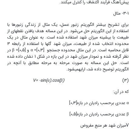
پیش‌آهنگ فرآیند اکتشاف را کنترل می­کنند.
3-1- مثال
برای تشریح بیشتر الگوریتم زنبور عسل، یک مثال از زندگی زنبورها با
استفاده از این الگوریتم حل می‌شود. در این مساله هدف یافتن نقطه­ای از
طبیعت با بیشینه میزان شهد استفاده شده است. به عنوان مثال در یک
محدوده‌ انتخاب شده از طبیعت، میزان شهد گل­ها با استفاده از رابطه‌ 3
قابل محاسبه است. در این مثال محدوده‌ جستجو α =[0,3] و β =[0,5] در
نظر گرفته شده و نمودار میزان شهد در این بازه در شکل 1 نشان داده شده
است. حل این مساله به صورت مرحله به مرحله مطابق با آنچه در
الگوریتم توضیح داده شد، ارایهمی­شود.
V= -sin(α).cos(β)
(3)
که در آن:
α عددی برحسب رادیان در بازه‌[0,3]
β عددی برحسب رادیان در بازه‌[0,5]
Vمیزان شهد هر منبع مفروض