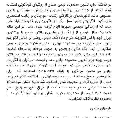
در گذشته برای تعیین محدوده‌ نهایی معدن از روش­های گوناگونی استفاده
شده است. از جمله این روش‌ها می­توان به روش­های مبتنی بر هوش
مصنوعی مانند الگوریتم­های فراکاوشی ژنتیک، مورچگان و رقابت استعماری
اشاره کرد. الگوریتم زنبور عسل یکی از الگوریتم­های قدرتمند فراکاوشی
است که از زندگی تجمعی زنبورها الهام گرفته شده است. در این مقاله
ابتدا یک مثال فرضی از زندگی زنبورها برای یافتن منبعی با بیشترین
میزان شهد با این الگوریتم شرح داده شد، سپس روشی بر اساس الگوریتم
زنبور عسل برای تعیین محدوده‌ نهایی معدن پیشنهاد و برای بررسی
عملکرد آن ابتدا یک مثال دو بعدی به صورت مرحله به مرحله توضیح
داده شد. این مثال نشان داد مواردی را که مخروط شناور قادر به یافتن
جواب بهینه برای تعیین محدوده‌ نهایی معدن نیست، می‌توان با الگوریتم
زنبور عسل به خوبی حل کرد. سپساز این الگوریتم برای تعیین محدوده‌
نهایی در معدن سونگون با بلوک 45×100×120 استفاده شد. برای
اعتبارسنجی پاسخ مساله‌ تعیین محدوده نهایی با استفاده الگوریتم زنبور
عسل، از نظریه‌گراف و مخروط شناور استفاده شد.نتایج نشان می­دهد که
اختلاف نقدینگی محدوده‌ به دست آمده از طریق الگوریتم زنبور عسل
حدود 3
12 درصد از محدوده‌ مخروط شناور بیشترو تنها 6
1 درصد از
/
/
محدوده‌ نظریه‌گراف کمتراست.
واژه­های کلیدی