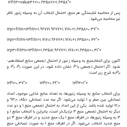
‌
12fit3=value3+1=0.6358+1=1.6358">
پس از محاسبه‌ شایستگی هر منبع، احتمال انتخاب آن به وسیله زنبور ناظر
نیز محاسبه می‌شود:
12p1=fit1n=13fitn=1.96771.9677+1.7170+1.6358=0.37">
12p2=fit2n=13fitn=1.71701.9677+1.7170+1.6358=0.32">
12p3=fit3n=13fitn=1.63581.9677+1.7170+1.6358=0.31">
اکنون برای انتخابمنبع به وسیله زنبور از احتمال تجمعی منابع استفادهمی­
شود. اگر احتمال تجمعی با
P
نشان داده شود، در این صورت
P
،
P
و
1
2
P
به شرح زیر است:
3
12P1=0.37">
12P2=0.69">
12P3=1">
برای انتخاب منابع به وسیله زنبورها، به تعداد منابع غذایی موجود، اعداد
تصادفی بین صفر و 1 تولید می‌شود. اگر سه عدد تصادفی 85
0، 93
0 و
/
/
12
0 تولید شده باشد. یکی از این اعداد به احتمال تجمعی منبع 1 و دو عدد
/
دیگر به احتمال تجمعی منبع 3 نزدیک‌تر است، بنابراین با انتخاب منابع 1 و
3 به وسیله زنبورها، در اطراف منبع 1 یک منبع جدید و در اطراف منبع 3 دو
منبع جدید انتخاب می‌شود. اگر در اطراف منبع 1 به صورت تصادفی منبع