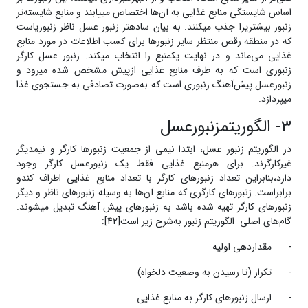
اساس شایستگی منابع غذایی به آن­‌ها اختصاص می­یابند و منابع شایسته‌تر
زنبور بیشتریرا جذب می­کنند. به بیان ساده­تر زنبور عسل ناظر زنبوریاست
که در منطقه رقص منتظر سایر زنبورها برای کسب اطلاعات در مورد منابع
غذایی می‌ماند و در نهایت یکمنبع را انتخاب می­کند. زنبور عسل کارگر
زنبوری است که به طرف منابع غذایی ازپیش مشخص شده می­رود و
زنبورعسل پیش‌آهنگ زنبوری است که به‌صورت تصادفی به جستجوی غذا
می­پردازد.
3- الگوریتمزنبورعسل
در الگوریتم زنبور عسل، ابتدا نیمی از جمعیت زنبور‌ها کارگر و نیمدیگر
غیرکارگرند. برای هرمنبع غذایی فقط یک زنبورعسل کارگر وجود
دارد،بنابراین تعداد زنبور‌های کارگر با تعداد منابع غذایی اطراف کندو
برابراست. زنبور‌های کارگری که منابع آن­‌ها به وسیله زنبور‌های ناظر و دیگر
زنبور‌های کارگر تهیه شده باشد به زنبور‌های پیش آهنگ تبدیل می­شوند.
گام­‌های اصلی الگوریتم زنبور به‌شرح زیر است[42]:
- مقداردهی اولیه
- تکرار (تا رسیدن به وضعیت دلخواه)
- ارسال زنبور‌های کارگر به منابع غذایی