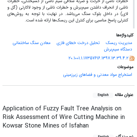
خطرات ناشی از حرکت و ضربه شلاقی سیم ناشی از گسیختگی، خطرات
ناشی از انحراف داشتن سیم‌برش و خطرات ناشی از وجود لاکارتی (گل و
لای) در داخل بلوک سنگ می‌باشد. در نهایت با توجه به روش‌های
کنترلی پاسخ مناسبی برای کنترل این ریسک‌ها ارائه شده است.
کلیدواژه‌ها
مدیریت ریسک
تحلیل درخت خطای فازی
معادن سنگ ساختمانی
دستگاه سیم‌برش
20.1001.1.17357616.1397.13.39.4.2
موضوعات
استخراج مواد معدنی و فضاهای زیرزمینی
عنوان مقاله
English
Application of Fuzzy Fault Tree Analysis on
Risk Assessment of Wire Cutting Machine in
Kowsar Stone Mines of Isfahan
نویسندگان