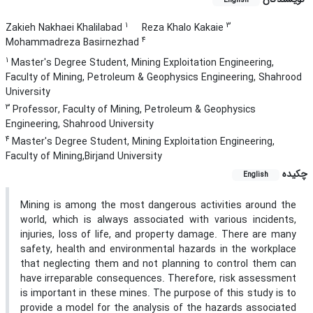
English
1
3
Zakieh Nakhaei Khalilabad
Reza Khalo Kakaie
4
Mohammadreza Basirnezhad
1
Master's Degree Student, Mining Exploitation Engineering,
Faculty of Mining, Petroleum & Geophysics Engineering, Shahrood
University
3
Professor, Faculty of Mining, Petroleum & Geophysics
Engineering, Shahrood University
4
Master's Degree Student, Mining Exploitation Engineering,
Faculty of Mining,Birjand University
چکیده
English
Mining is among the most dangerous activities around the
world, which is always associated with various incidents,
injuries, loss of life, and property damage. There are many
safety, health and environmental hazards in the workplace
that neglecting them and not planning to control them can
have irreparable consequences.‌ Therefore, risk assessment
is important in these mines. The purpose of this study is to
provide a model for the analysis of the hazards associated