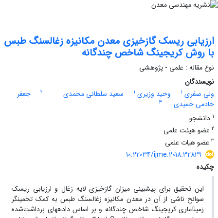
ارزیابی ریسک گازخیزی معدن مکانیزه زغال‏سنگ طبس
با روش‌ کریجینگ شاخص چندگانه
نوع مقاله : علمی - پژوهشی
نویسندگان
2
1
1
ولی صفری
وحید وزیری
سعید سلطانی محمدی
جعفر
3
خادمی حمیدی
1
دانشجو
2
عضو هیئت علمی
3
عضو هیات علمی
10.22034/ijme.2018.32829
چکیده
این تحقیق برای پیش‎بینی میزان گازخیزی لایه زغال‏ و ارزیابی ریسک
سوانح ناشی از آن در معدن مکانیزه زغال‏سنگ طبس به کمک تخمینگر
زمین‎آماری کریجینگ شاخص چندگانه و بر اساس داده‏های برداشت‌شده