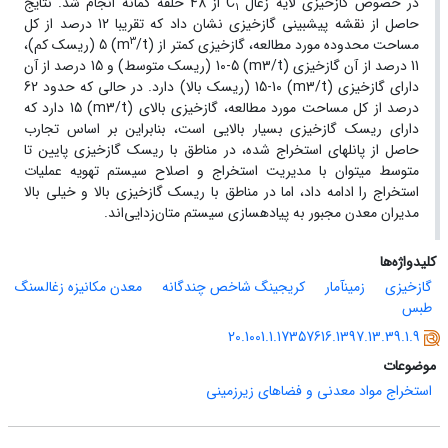
در خصوص گازخیزی لایه زغال C
از 48 حلقه گمانه انجام شد. نتایج
1
حاصل از نقشه پیش‎بینی گازخیزی نشان داد که تقریبا 12 درصد از کل
3
مساحت محدوده مورد مطالعه، گازخیزی کمتر از (m
/t) 5 (ریسک کم)،
11 درصد از آن گازخیزی (m3/t) 10-5 (ریسک متوسط) و 15 درصد از آن
دارای گازخیزی (m3/t) 15-10 (ریسک بالا) دارد. در حالی که حدود 62
درصد از کل مساحت مورد مطالعه، گازخیزی بالای (m3/t) 15 دارد که
دارای ریسک گازخیزی بسیار بالایی است، بنابراین بر اساس تجارب
حاصل از پانل‏های استخراج ‌شده، در مناطق با ریسک گازخیزی پایین تا
متوسط ‏می‏توان با مدیریت استخراج و اصلاح سیستم تهویه عملیات
استخراج را ادامه داد، اما در مناطق با ریسک گازخیزی بالا و خیلی بالا
مدیران معدن مجبور به پیاده‏سازی سیستم متان‌زدایی‌اند.
کلیدواژه‌ها
گازخیزی
زمین‎آمار
کریجینگ شاخص چندگانه
معدن مکانیزه زغال‏سنگ
طبس
20.1001.1.17357616.1397.13.39.1.9
موضوعات
استخراج مواد معدنی و فضاهای زیرزمینی