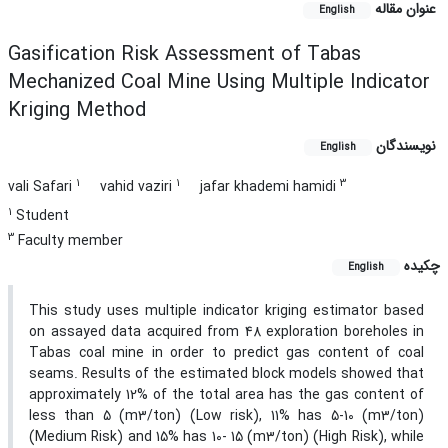
عنوان مقاله
English
Gasification Risk Assessment of Tabas
Mechanized Coal Mine Using Multiple Indicator
Kriging Method
نویسندگان
English
1
1
3
vali Safari
vahid vaziri
jafar khademi hamidi
1
Student
3
Faculty member
چکیده
English
This study uses multiple indicator kriging estimator based
on assayed data acquired from 48 exploration boreholes in
Tabas coal mine in order to predict gas content of coal
seams. Results of the estimated block models showed that
approximately 12% of the total area has the gas content of
less than 5 (m3/ton) (Low risk), 11% has 5-10 (m3/ton)
(Medium Risk) and 15% has 10- 15 (m3/ton) (High Risk), while