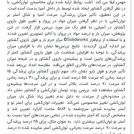
مهمی ایفا می کند. اغلب روابط ارایه شده برای محاسبه‌ی توان‌کشی، با
در نظر گرفتن گشتاور ایجاد شده توسط بار داخل آسیا بدست آمده است.
در این تحقیق، تأثیر میزان پرشدگی، سرعت آسیا و شکل آستر بر
توان‌کشی با در نظر گرفتن میزان مواد در پرواز و تغییر طول بازوی
گشتاور در آسیایی به قطر یک متر مورد بررسی قرار گرفت. در این
پژوهش، میزان بار و درصد مواد در پرواز، با آنالیز تصویری تعیین شدند
و با استفاده از نرم‌افزار Solidworks© مرکز جرم بار و طول بازوی گشتاور
نیز اندازه گیری گردیدند. نتایج بررسی‌ها نشان داد با افزایش میزان
پرشدگی، با توجه به افزایش ضخامت بار، طول بازوی گشتاور کمتر از
پرشدگی‌های پایین است و بیشینه‌ی بازوی گشتاور و در نتیجه میزان
گشتاور، در سرعت‌های بالاتری اتفاق می‌افتد. مقایسه اعداد بی‌بعد شده
تأثیر جرم و طول بازو نشان داد، سهم بازوی گشتاور برای پرشدگی 15
درصد زمانی که سرعت 55 درصد است و برای پرشدگی 30 درصد زمانی
که سرعت 70 درصد است، بالاتر است و در این سرعت‌ها بیشینه‌ی
گشتاور مشاهده شد. بررسی روند نوسان توان‌کشی و گشتاور نشان داد
در محدوده‌ای از سرعت، به دلیل عدم تغییر زیاد شکل بار، میزان
توان‌کشی تغییر محسوسی نمی‌کند. تغییرات توان‌کشی برای آستر نو و
آستر ساییده شده‌ی سرچشمه با 5184 ساعت کارکرد تعیین شد و
مشخص گردید که آستر ساییده شده در تمامی سرعت‌های آسیا نسبت به
آستر نو توان‌کشی بیشتری دارد. به عنوان مثال، برای 25 درصد پرشدگی
و سرعت 70 درصد سرعت بحرانی، توان‌کشی آستر ساییده شده 10 درصد