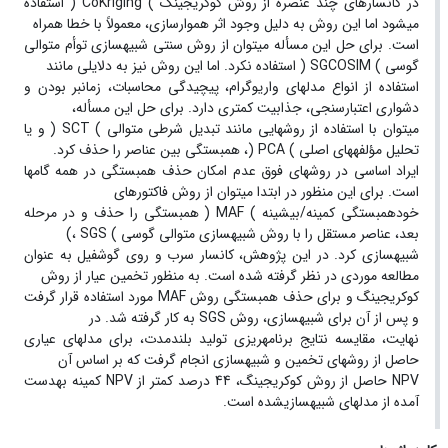
در کانسارهای چند عنصره از روش کوکریجینگ ) CoKriging ( استفاده
میشود اما این روش به دلیل وجود اثر هموارسازی، معمولاً با خطا همراه
است. برای حل این مسأله میتوان از روش سنتی شبیهسازی توأم متوالی
گوسی ) SGCOSIM ( استفاده نکرد. اما این روش نیز به دلایلی مانند
استفاده از انواع مدلهای واریوگرام، پیچیدگی محاسبات، زمانبر بودن و
دشواری اعتبارسنجی، جذابیت کمتری دارد. برای حل این مسأله،
میتوان با استفاده از روشهایی مانند تبدیل شرطی متوالی ) SCT ( و یا
تحلیل مؤلفههای اصلی ) PCA (، همبستگی بین عناصر را حذف کرد.
ایراد اساسی در روشهای فوق عدم امکان حذف همبستگی در همه گامها
است. برای این منظور در ابتدا میتوان از روش فاکتورهای
خودهمبستگی کمینه/بیشینه ) MAF ( همبستگی را حذف و در مرحله
بعد، عناصر مستقل را با روش شبیهسازی متوالی گوسی ) SGS ،)
شبیهسازی کرد. در این پژوهش، کانسار سرب و روی گوشفیل به عنوان
مطالعه موردی در نظر گرفته شده است. به منظور تخمین عیار از روش
کوکریجینگ و برای حذف همبستگی روش MAF مورد استفاده قرار گرفت
و پس از آن برای شبیهسازی، روش SGS به کار گرفته شد. در
نهایت، مقایسه نتایج برنامهریزی تولید بلندمدت، برای مدلهای عیاری
حاصل از روشهای تخمین و شبیهسازی انجام گرفت که بر اساس آن
NPV حاصل از روش کوکریجینگ، 44 درصد کمتر از NPV کمینه بهدست
آمده از مدلهای شبیهسازیشده است.