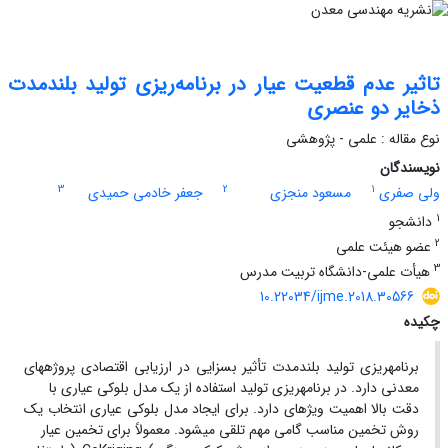
تاثیر عدم‌ قطعیت‌ عیار در برنامه‌ریزی تولید بلندمدت
ذخایر دو عنصری
نوع مقاله : علمی - پژوهشی
نویسندگان
3
2
1
ولی صفری
مسعود منجزی
جعفر خادمی حمیدی
1
دانشجو
2
عضو هیئت علمی
3
هیأت علمی-دانشگاه تربیت مدرس
10.22034/ijme.2018.30566
چکیده
برنامهریزی تولید بلندمدت تأثیر بسزایی در ارزیابی اقتصادی پروژههای
معدنی دارد. در برنامهریزی تولید استفاده از یک مدل بلوکی عیاری با
دقت بالا اهمیت ویژهای دارد. برای ایجاد مدل بلوکی عیاری انتخاب یک
روش تخمین مناسب گامی مهم تلقی میشود. معمولاً برای تخمین عیار