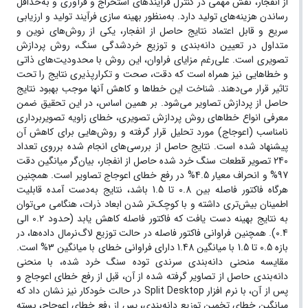
از انفجار، نقش مهمی در کنترل فرآیندهای استخراج و فرآوری و به‌حداقل
رساندن هزینه‌های تولید دارد. به‌منظور بهینه سازی فرآیند تولید و ارزیابی
سریع و قابل اعتماد نتایج حاصل از انفجار، یکی از روش‌های نوین و
متداول در تعیین دانه‌بندی و توزیع خردشدگی سنگ، روش پردازش
تصویری است. علی‌رغم مزایای فراوان، این روش با محدودیت‌های ذاتی
و خطاهایی نیز همراه است که دقت، صحت و تکرارپذیری نتایج را تحت‌
تاثیر قرار می‌دهند. شناخت این خطاها و کاهش آنها موجب بهبود نتایج
حاصل از پردازش تصاویر می‌شود. بر همین اساس، در این تحقیق ضمن
معرفی انواع خطاهای روش پردازش تصویری، خطای زاویه تصویربرداری
نامناسب (اعوجاج) مورد تحلیل قرار گرفته و روش‌هایی برای کاهش آن
پیشنهاد شده است. نتایج حاصل از بررسی‌های انجام شده برروی تعداد
240 تصویر قطعات سنگ خرد شده حاصل از انفجار، بیان‌گر میانگین دقت
97% و انحراف معیار 4.5% در رفع خطای اعوجاج تصاویر است. همچنین
هرگاه فاکتور فاصله بین 0.8 تا 1.5 باشد، نتایج به‌دست آمده قابلیت
اطمینان بیش‌تری داشته و با کوچک‌‌تر شدن ابعاد ذرات، هنگامی می‌توان
به نتایج بهینه دست یافت که فاکتور فاصله کاهش یابد (حدود 0.2 الی
0.4). همچنین فراوانی فاکتور فاصله در حالت توزیع لاگ‌نرمال داده‌ها، در
بازه 0.5 تا 1.5 با میانگین 1.48 دارای فراوانی خطای با میانگین 3% است.
مقایسه منحنی دانه‌بندی سرندی توده سنگ خرد شده، با منحنی
دانه‌بندی حاصل از تصاویر گرفته شده از آن، قبل از رفع خطای اعوجاج و
پس از آن، با نرم افزار Split Desktop در حالت خودکار نیز نشان داد که
میانگین خطای تخمین توزیع دانه‌بندی، پس از رفع خطای اعوجاج، بسته