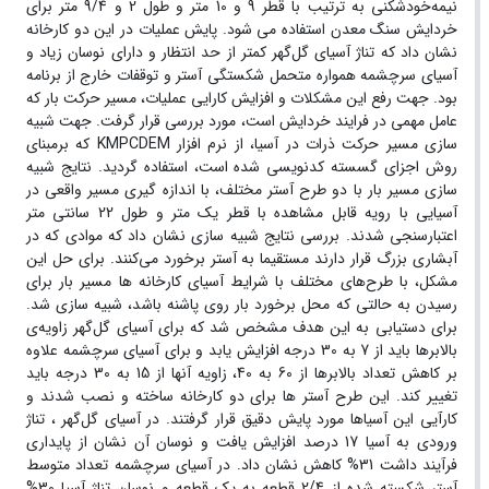
نیمه‌خودشکنی به ترتیب با قطر 9 و 10 متر و طول 2 و 9/4 متر برای
خردایش سنگ معدن استفاده می شود. پایش عملیات در این دو کارخانه
نشان داد که تناژ آسیای گل‌گهر کمتر از حد انتظار و دارای نوسان زیاد و
آسیای سرچشمه همواره متحمل شکستگی آستر و توقفات خارج از برنامه
بود. جهت رفع این مشکلات و افزایش کارایی عملیات، مسیر حرکت بار که
عامل مهمی در فرایند خردایش است، مورد بررسی قرار گرفت. جهت شبیه
سازی مسیر حرکت ذرات در آسیا، از نرم افزار KMPCDEM که برمبنای
روش اجزای گسسته کدنویسی شده است، استفاده گردید. نتایج شبیه
سازی مسیر بار با دو طرح آستر مختلف، با اندازه گیری مسیر واقعی در
آسیایی با رویه قابل مشاهده با قطر یک متر و طول 22 سانتی متر
اعتبارسنجی شدند. بررسی نتایج شبیه سازی نشان داد که موادی که در
آبشاری بزرگ قرار دارند مستقیما به آستر برخورد می‌کنند. برای حل این
مشکل، با طرح‌های مختلف با شرایط آسیای کارخانه ها مسیر بار برای
رسیدن به حالتی که محل برخورد بار روی پاشنه باشد، شبیه سازی شد.
برای دستیابی به این هدف مشخص شد که برای آسیای گل‌گهر زاویه‌ی
بالابرها باید از 7 به 30 درجه افزایش یابد و برای آسیای سرچشمه علاوه
بر کاهش تعداد بالابرها از 60 به 40، زاویه آنها از 15 به 30 درجه باید
تغییر کند. این طرح آستر ها برای دو کارخانه ساخته و نصب شدند و
کارآیی این آسیاها مورد پایش دقیق قرار گرفتند. در آسیای گل‌گهر ، تناژ
ورودی به آسیا 17 درصد افزایش یافت و نوسان آن نشان از پایداری
فرآیند داشت 31% کاهش نشان داد. در آسیای سرچشمه تعداد متوسط
آستر شکسته شده از 2/4 قطعه به یک قطعه و نوسان تناژ آسیا 30%