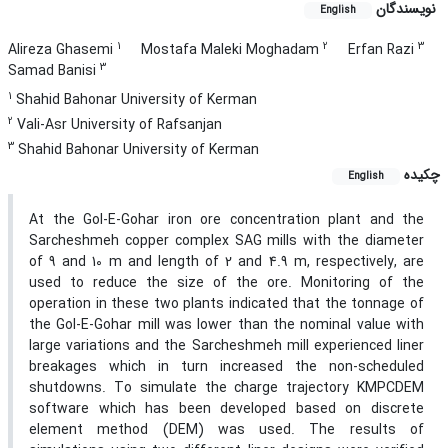
نویسندگان
English
1
2
3
Alireza Ghasemi
Mostafa Maleki Moghadam
Erfan Razi
3
Samad Banisi
1
Shahid Bahonar University of Kerman
2
Vali-Asr University of Rafsanjan
3
Shahid Bahonar University of Kerman
چکیده
English
At the Gol-E-Gohar iron ore concentration plant and the
Sarcheshmeh copper complex SAG mills with the diameter
of 9 and 10 m and length of 2 and 4.9 m, respectively, are
used to reduce the size of the ore. Monitoring of the
operation in these two plants indicated that the tonnage of
the Gol-E-Gohar mill was lower than the nominal value with
large variations and the Sarcheshmeh mill experienced liner
breakages which in turn increased the non-scheduled
shutdowns. To simulate the charge trajectory KMPCDEM
software which has been developed based on discrete
element method (DEM) was used. The results of