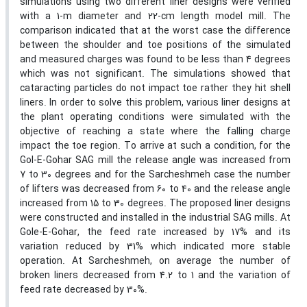
simulations using two different liner designs were verified
with a 1-m diameter and 22-cm length model mill. The
comparison indicated that at the worst case the difference
between the shoulder and toe positions of the simulated
and measured charges was found to be less than 4 degrees
which was not significant. The simulations showed that
cataracting particles do not impact toe rather they hit shell
liners. In order to solve this problem, various liner designs at
the plant operating conditions were simulated with the
objective of reaching a state where the falling charge
impact the toe region. To arrive at such a condition, for the
Gol-E-Gohar SAG mill the release angle was increased from
7 to 30 degrees and for the Sarcheshmeh case the number
of lifters was decreased from 60 to 40 and the release angle
increased from 15 to 30 degrees. The proposed liner designs
were constructed and installed in the industrial SAG mills. At
Gole-E-Gohar, the feed rate increased by 17% and its
variation reduced by 31% which indicated more stable
operation. At Sarcheshmeh, on average the number of
broken liners decreased from 4.2 to 1 and the variation of
feed rate decreased by 30%.