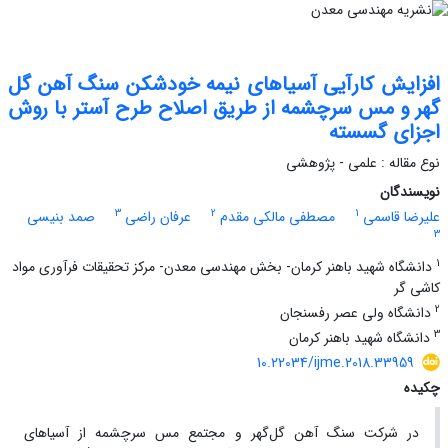
افزایش کارآیی آسیاهای نیمه خودشکن سنگ آهن گل
گهر و مس سرچشمه از طریق اصلاح طرح آستر با روش
اجزای گسسته
نوع مقاله : علمی - پژوهشی
نویسندگان
3
2
1
علیرضا قاسمی
مصطفی مالکی مقدم
عرفان راضی
صمد بنیسی
3
1
دانشگاه شهید باهنر کرمان- بخش مهندسی معدن- مرکز تحقیقات فرآوری مواد
کاشی گر
2
دانشگاه ولی عصر رفسنجان
3
دانشگاه شهید باهنر کرمان
10.22034/ijme.2018.33959
چکیده
در شرکت سنگ آهن گل‌گهر و مجتمع مس سرچشمه از آسیاهای