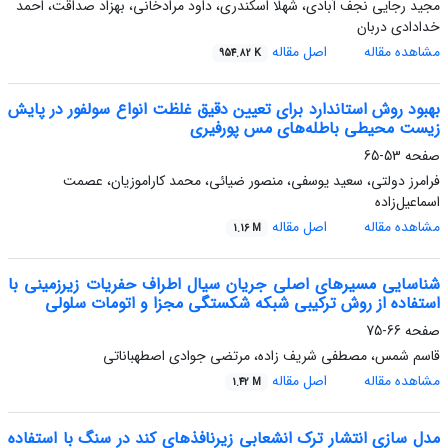
مجید رجایی نجف آبادی، شهلا اسکندری، داود مرادخانی، بهزاد صداقت، احمد
خدادادی دربان
مشاهده مقاله
اصل مقاله
954.82 K
بهبود روش استاندارد برای تعیین دقیق غلظت انواع سولفور در پایش
‌زیست محیطی باطله‌های مس پورفیری
صفحه
53-65
فرامرز دولتی، سعید یوسفی، منصور ضیائی، محمد کاراموزیان، عصمت
اسماعیل‌زاده
مشاهده مقاله
اصل مقاله
1.16 M
شناسایی مسیرهای اصلی جریان سیال اطراف حفریات زیرزمینی با
استفاده از روش ترکیبی شبکه شکستگی مجزا و اتومات سلولی
صفحه
66-75
قاسم شمس، مصطفی شریف زاده، مرتضی جوادی اصطهباناتی
مشاهده مقاله
اصل مقاله
1.42 M
مدل سازی انتشار ترک انشعابی زیرنافذهای کند در سنگ با استفاده