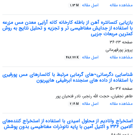
مشاهده مقاله
اصل مقاله
1.13 M
بازیابی کنسانتره آهن از باطله کارخانه کانه آرایی معدن مس مزرعه
با استفاده از جدایش مغناطیسی تر و تجزیه و تحلیل نتایج به روش
کمترین مربعات جزیی
صفحه
23-36
پرویز پورقهرمانی
مشاهده مقاله
اصل مقاله
486.77 K
شناسایی دگرسانی¬های گرمابی مرتبط با کانسارهای مس پورفیری
با استفاده از داده های سنجنده ابرطیفی هایپریون
صفحه
37-50
طاهر نجفیان، حجت الله رنجبر، نادر فتحیان پور
مشاهده مقاله
اصل مقاله
2.19 M
استخراج وانادیم از محلول اسیدی با استفاده از استخراج کننده‌های
آلامین 336 و اکتیل آمین با پایه نانوذرات مغناطیسی بدون پوشش