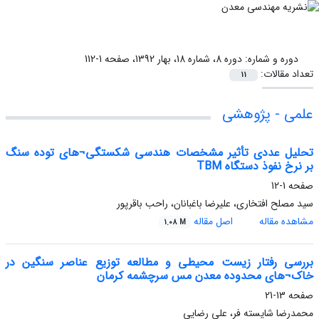
دوره و شماره:
دوره 8، شماره 18، بهار 1392، صفحه 1-112
تعداد مقالات:
11
علمی - پژوهشی
تحلیل عددی تأثیر مشخصات هندسی شکستگی¬های توده سنگ
بر نرخ نفوذ دستگاه TBM
صفحه
1-12
سید مصلح افتخاری، علیرضا باغبانان، راحب باقرپور
مشاهده مقاله
اصل مقاله
1.08 M
بررسی رفتار زیست محیطی و مطالعه توزیع عناصر سنگین در
خاک¬های محدوده معدن مس سرچشمه کرمان
صفحه
13-21
محمدرضا شایسته فر، علی رضایی