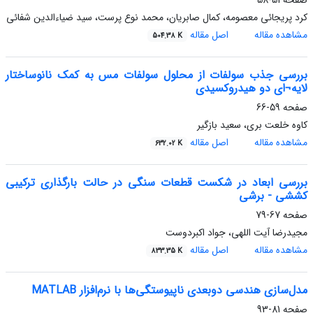
صفحه
51-58
کرد پریجائی معصومه، کمال صابریان، محمد نوع پرست، سید ضیاءالدین شفائی
مشاهده مقاله
اصل مقاله
504.38 K
بررسی جذب سولفات از محلول سولفات مس به کمک نانوساختار
لایه¬ای دو هیدروکسیدی
صفحه
59-66
کاوه خلعت بری، سعید بازگیر
مشاهده مقاله
اصل مقاله
632.02 K
بررسی ابعاد در شکست قطعات سنگی در حالت بارگذاری ترکیبی
کششی - برشی
صفحه
67-79
مجیدرضا آیت اللهی، جواد اکبردوست
مشاهده مقاله
اصل مقاله
833.35 K
مدل‌سازی هندسی دوبعدی ناپیوستگی‌ها با نر‌م‌افزار MATLAB
صفحه
81-93