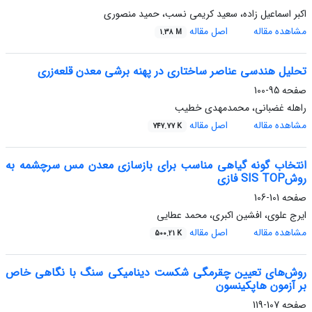
اکبر اسماعیل زاده، سعید کریمی نسب، حمید منصوری
مشاهده مقاله
اصل مقاله
1.38 M
تحلیل هندسی عناصر ساختاری در پهنه برشی معدن قلعه‌زری
صفحه
95-100
راهله غضبانی، محمدمهدی خطیب
مشاهده مقاله
اصل مقاله
747.77 K
انتخاب گونه گیاهی مناسب برای بازسازی معدن مس سرچشمه به
روشSIS TOP فازی
صفحه
101-106
ایرج علوی، افشین اکبری، محمد عطایی
مشاهده مقاله
اصل مقاله
500.21 K
روش‌های تعیین چقرمگی شکست دینامیکی سنگ با نگاهی خاص
بر آزمون هاپکینسون
صفحه
107-119