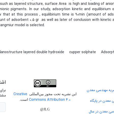
such as layered structure, surface Area is high and loading of anio
nionic pigments. In our study, adsorption kinetic and equilibiriu
 that at this process , equilibirium time is 90min (amount of ads
nt of adsorbent 0.5 gr .as well as later of conclusion with kinetic
langmiur model is selected.
Nanostructure layered double hydroxide
cupper solphate
Adsorp
اشت
برای
Creative
این نشریه تحت مجوز بین‌المللی
مشتر
Commons Attribution 4.0
است.
 معدن در پایگاه
JLG@
دسی معدن در سال