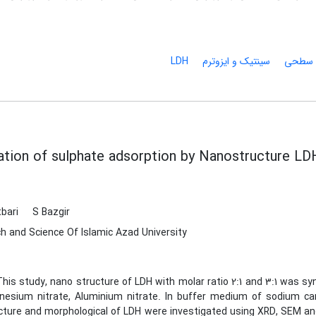
سطحی
سینتیک و ایزوترم
LDH
ation of sulphate adsorption by Nanostructure LD
tbari
S Bazgir
h and Science Of Islamic Azad University
his study, nano structure of LDH with molar ratio 2:1 and 3:1 was sy
esium nitrate, Aluminium nitrate. In buffer medium of sodium ca
cture and morphological of LDH were investigated using XRD, SEM an