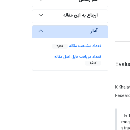
ارجاع به این مقاله
آمار
تعداد مشاهده مقاله
2,125
تعداد دریافت فایل اصل مقاله
Evalu
1,517
K Khala
Researc
In T
magn
stru