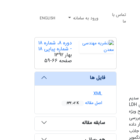
تماس با
ورود به سامانه
ENGLISH
ما
دوره 8، شماره 18
- شماره پیاپی 18
بهار 1392
صفحه
59-66
فایل ها
XML
 سدیم
اصل مقاله
632.02 K
نانوساختار لایه‌ای دو هیدروکسیدی با نسبت نمک نیترات منیزیم به نیترات آلومینیوم 2:1 و 3:1 سنتز شد. ویژگی‌های ساختاری و مورفولوژیکی LDH
ایه، مساحت سطح ویژه
بررسی
سابقه مقاله
ر داده
 اسیدی و میزان بهینه جاذب
گمویر
هم رسانی