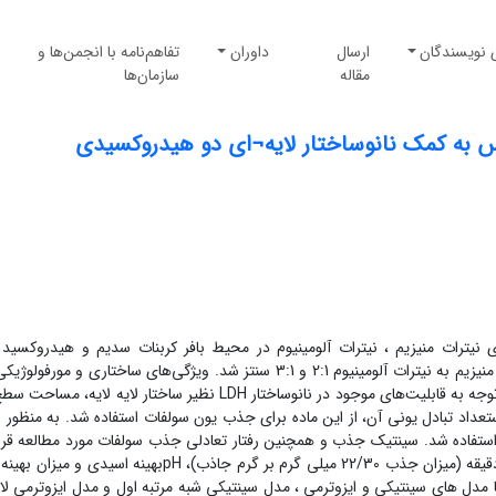
 نویسندگان
ارسال
داوران
تفاهم‌نامه با انجمن‌ها و
مقاله
سازمان‌ها
به کمک نانوساختار لایه¬ای دو هیدروکسیدی
 نیترات منیزیم ، ‌نیترات آلومینیوم در محیط بافر کربنات سدیم و هیدروکسید
با استفاده از تکنیکهای XRD ، SEM و FTIR بررسی شد. با توجه به قابلیت‌های موجود در نانوساختار LDH نظیر ساختار لایه ل
استعداد تبادل یونی آن، از این ماده برای جذب یون سولفات استفاده شد. به منظور 
از محلول سولفات مس استفاده شد. سینتیک جذب و همچنین رفتار تعادلی جذب سولفات مورد مطالعه قرا
شد. نتایج نشان داد که طی این فرآیند ، زمان تعادلی 90 دقیقه (میزان جذب 22/30 میلی گرم بر گرم جاذب)، pHبهینه
ا مدل های سینتیکی و ایزوترمی ، مدل سینتیکی شبه مرتبه اول و مدل ایزوترمی لان