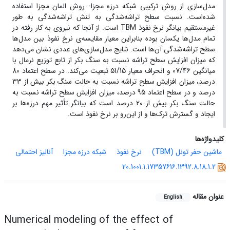
مدل‌سازی از روش ترکیبی شبکه درزه مجزا- روش المان مجزا استفاده
شده‌است. نسبت سطح تراشه‌شدگی به تنش تراشه‌شدگی به طور
غیرمستقیم بیانگر نرخ نفوذ TBM است. از آنجا که نیروی به کار رفته در
تمام مدل‌ها یکسان بوده بنابراین معیار مقایسه‌ی نرخ نفوذ بین مدل‌ها
سطح تراشه‌شدگی آن‌ها است. نتایج مدل‌سازی‌های عددی نشان می‌دهد
که میزان افزایش سطح تراشه نسبت به سنگ بکر از تابع توزیع نرمال با
میانگین 07/46 و انحراف معیار 51/15 تبعیت می‌کند. در سطح اعتماد 80
درصد، میزان افزایش سطح تراشه نسبت به حالت سنگ بکر بیش از 33
درصد و در سطح اعتماد 95 درصد، میزان افزایش سطح تراشه نسبت به
حالت سنگ بکر بیش از 20 درصد است که بیانگر تأثیر مهم درزه‌ها بر
ایجاد و گسترش ترک‌ها و از این‌رو بر نرخ نفوذ است.
کلیدواژه‌ها
ماشین حفر تونل (TBM)
نرخ نفوذ
شبکه درزه مجزا
آنالیز احتمالی
20.1001.1.17357616.1392.8.18.1.2
عنوان مقاله
English
Numerical modeling of the effect of