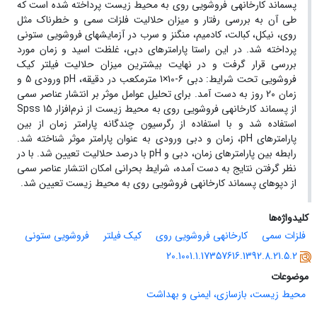
پسماند کارخانه⁭ی فروشویی روی به محیط⁭ زیست پرداخته شده است که
طی آن به بررسی رفتار و میزان حلالیت فلزات سمی و خطرناک مثل
روی، نیکل، کبالت، کادمیم، منگنز و سرب در آزمایش⁭های فروشویی ستونی
پرداخته شد. در این راستا پارامترهای دبی، غلظت اسید و زمان مورد
بررسی قرار گرفت و در نهایت بیشترین میزان حلالیت فیلتر کیک
فروشویی تحت شرایط: دبی 6-10×1 مترمکعب در دقیقه، pH ورودی 5 و
زمان 20 روز به دست آمد. برای تحلیل عوامل موثر بر انتشار عناصر سمی
از پسماند کارخانه⁭ی فروشویی روی به محیط زیست از نرم‌افزار Spss 15
استفاده شد و با استفاده از رگرسیون چندگانه پارامتر زمان از بین
پارامترهای pH، زمان و دبی ورودی به عنوان پارامتر موثر شناخته شد.
رابطه بین پارامترهای زمان، دبی و pH با درصد حلالیت تعیین شد. با در
نظر گرفتن نتایج به دست آمده، شرایط بحرانی امکان انتشار عناصر سمی
از دپوهای پسماند کارخانه⁭ی فروشویی روی به محیط⁭ زیست تعیین شد.
کلیدواژه‌ها
فلزات سمی
کارخانه⁭ی فروشویی روی
کیک فیلتر
فروشویی ستونی
20.1001.1.17357616.1392.8.21.5.2
موضوعات
محیط زیست، بازسازی، ایمنی و بهداشت