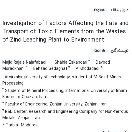
عنوان مقاله
English
Investigation of Factors Affecting the Fate and
Transport of Toxic Elements from the Wastes
of Zinc Leaching Plant to Environment
نویسندگان
English
1
2
Majid Rajaie Najafabadi
Shahla Eskandari
Davood
3
4
5
Moradkhani
Behzad Sedaghat
A Khodadadi
1
Amirkabir university of technology, student of M.Sc of Mineral
Processing
2
Student of Mineral Processing, International University of Imam
Khomeini, Ghazvin, Iran
3
Faculty of Engineering, Zanjan University, Zanjan, Iran
4
R&D Center, Research and Engineering Company for Non-ferrous
Metals, Zanjan, Iran
5
Tarbiat Modares