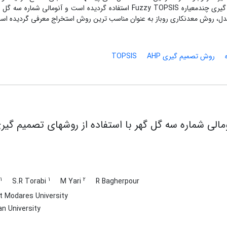
جامع تر ارائه شده است. برای این منظور از روش تصمیم گیری چندمعیاره Fuzzy TOPSIS استفاده گردیده است و آنومالی شمار
مدل، روش معدنکاری روباز به عنوان مناسب ترین روش استخراج معرفی گردیده اس
روش تصمیم گیری TOPSIS
AHP
مالی شماره سه گل گهر با استفاده از روشهای تصمیم گیر
1
1
2
S.R Torabi
M Yari
R Bagherpour
t Modares University
n University