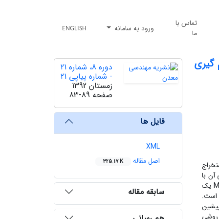
تماس با
ورود به سامانه
ENGLISH
ما
 گیری
دوره 8، شماره 21
- شماره پیاپی 21
زمستان 1392
صفحه
83-89
فایل ها
XML
اصل مقاله
325.17 K
تخراج
ً جایگزینی آن با
روش دیگر امکان پذیر نیست، زیرا این کار ممکن است آنقدر هزینه بر باشد که کل پروژه را از لحاظ اقتصادی غیرممکن سازد. بنابراین MMS یک
سابقه مقاله
 است.
پیشین
 روشی
هم رسانی