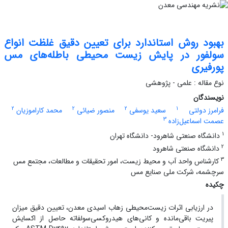
بهبود روش استاندارد برای تعیین دقیق غلظت انواع
سولفور در پایش ‌زیست محیطی باطله‌های مس
پورفیری
نوع مقاله : علمی - پژوهشی
نویسندگان
2
2
2
1
فرامرز دولتی
سعید یوسفی
منصور ضیائی
محمد کاراموزیان
3
عصمت اسماعیل‌زاده
1
دانشگاه صنعتی شاهرود- دانشگاه تهران
2
دانشگاه صنعتی شاهرود
3
کارشناس واحد آب و محیط زیست، امور تحقیقات و مطالعات، مجتمع مس
سرچشمه، شرکت ملی صنایع مس
چکیده
در ارزیابی اثرات زیست‌محیطی زهاب اسیدی معدن، تعیین دقیق میزان
پیریت باقی‌مانده و کانی‌های هیدروکسی‌سولفاته حاصل از اکسایش