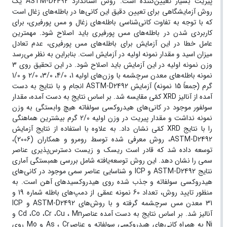
پیریت بسیار تعیین‌کننده است. روش استاندارد ASTM-D2492 یک
روش آزمایشگاهی برای تعیین دقیق این کانی‌ها در باطله‌های زغال است
که با توجه به تفاوت کانی‌شناسی باطله‌های زغال و مس پورفیری، برای
کاربردی شدن در باطله‌های مس پورفیری باید اصلاح شود. مهمترین
عامل خطا در این آزمایش برای باطله‌های مس پورفیری، عدم تعادل
میزان اسید و مقدار نمونه اولیه در آزمایش است. بنابراین به نظر می‌رسد
وزن نمونه اولیه در این آزمایش باید اصلاح شود. در این تحقیق روی 3
نمونه باطله‌های معدن سرچشمه با وزن‌های اولیه 1، 4/0، 3/0، 2/0 و 1/0
گرم (جمعاً 15 نمونه) آزمایش ASTM-D2492 انجام و با نتایج به دست
آمده از آنالیز XRD کمّی مقایسه شد. بر اساس نتایج به دست آمده، مقدار
سولفور موجود در کانی‌های هیدروکسی سولفاته هیچ وابستگی به وزن
نمونه نداشت و مقدار پیریت در وزن اولیه 2/0 گرم بیشترین هماهنگی
را با نتایج XRD کمّی نشان داد. به علاوه با استفاده از نتایج آزمایش
ASTM-D2492، روش معرفی شده توسط رومرو و همکاران (2006)،
توسعه داده شد که قادر است ریسک و زیست دسترس‌پذیری عناصر
سمی را نشان دهد. این روش توسعه‌یافته شامل بررسی همبستگی آماری
نتایج ASTM-D2492 و ICP و شناسایی عناصر سمی موجود در کانی‌های
هیدروکسی سولفاته و جذب شده روی هیدروکسیدهای آهن است. به
منظور تایید روش، تعداد 60 نمونه عمقی از دمپ‌های باطله شماره 19 و
31 معدن مس سرچشمه گرفته و با روش‌های ASTM-D2492 و ICP
آنالیز شد. بر اساس نتایج به دست آمده عناصرCd ،Co ،Cr ،Cu ، Mn و
Ni به همراه کانی‌های هیدروکسی سولفاته و عناصرAs ، Cr و Mo روی