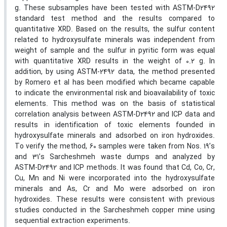
g. These subsamples have been tested with ASTM-D2492
standard test method and the results compared to
quantitative XRD. Based on the results, the sulfur content
related to hydroxysulfate minerals was independent from
weight of sample and the sulfur in pyritic form was equal
with quantitative XRD results in the weight of 0.2 g. In
addition, by using ASTM-2492 data, the method presented
by Romero et al has been modified which became capable
to indicate the environmental risk and bioavailability of toxic
elements. This method was on the basis of statistical
correlation analysis between ASTM-D2492 and ICP data and
results in identification of toxic elements founded in
hydroxysulfate minerals and adsorbed on iron hydroxides.
To verify the method, 60 samples were taken from Nos. 19’s
and 31’s Sarcheshmeh waste dumps and analyzed by
ASTM-D2492 and ICP methods. It was found that Cd, Co, Cr,
Cu, Mn and Ni were incorporated into the hydroxysulfate
minerals and As, Cr and Mo were adsorbed on iron
hydroxides. These results were consistent with previous
studies conducted in the Sarcheshmeh copper mine using
sequential extraction experiments.