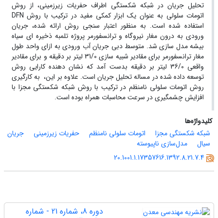
تحلیل جریان در شبکه شکستگی اطراف حفریات زیرزمینی، از روش
اتومات سلولی به عنوان یک ابزار کمکی مفید در ترکیب با روش DFN
استفاده شده است. به منظور اعتبار سنجی روش ارائه شده، جریان
ورودی به درون مغار نیروگاه و ترانسفورمر پروژه تلمبه ذخیره ای سیاه
بیشه مدل سازی شد. متوسط دبی جریان آب ورودی به ازای واحد طول
مغار ترانسفورمر برای مقادیر شبیه سازی 31/0 لیتر بر دقیقه و برای مقادیر
واقعی 36/0 لیتر بر دقیقه بدست آمد که نشان دهنده کارایی روش
توسعه داده شده در مساله تحلیل جریان است. علاوه بر این، به کارگیری
روش اتومات سلولی نامنظم در ترکیب با روش شبکه شکستگی مجزا با
افزایش چشمگیری در سرعت محاسبات همراه بوده است.
کلیدواژه‌ها
شبکه شکستگی مجزا
اتومات سلولی نامنظم
حفریات زیرزمینی
جریان
سیال
مدل‌سازی ناپیوسته
20.1001.1.17357616.1392.8.21.7.4
دوره 8، شماره 21 - شماره