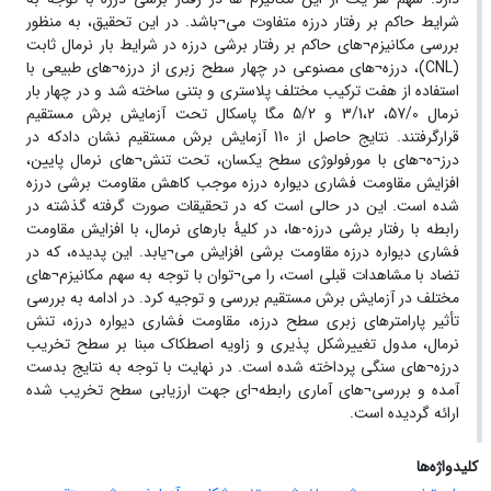
شرایط حاکم بر رفتار درزه متفاوت می¬باشد. در این تحقیق، به منظور
بررسی مکانیزم¬های حاکم بر رفتار برشی درزه در شرایط بار نرمال ثابت
(CNL)، درزه¬های مصنوعی در چهار سطح زبری از درزه¬های طبیعی با
استفاده از هفت ترکیب مختلف پلاستری و بتنی ساخته شد و در چهار بار
نرمال 57/0، 3/1،2 و 5/2 مگا پاسکال تحت آزمایش برش مستقیم
قرارگرفتند. نتایج حاصل از 110 آزمایش برش مستقیم نشان دادکه در
درز¬ه¬های با مورفولوژی سطح یکسان، تحت تنش¬های نرمال پایین،
افزایش مقاومت فشاری دیواره درزه موجب کاهش مقاومت برشی درزه
شده است. این در حالی است که در تحقیقات صورت گرفته گذشته در
رابطه با رفتار برشی درزه-ها، در کلیۀ بارهای نرمال، با افزایش مقاومت
فشاری دیواره درزه مقاومت برشی افزایش می¬یابد. این پدیده، که در
تضاد با مشاهدات قبلی است، را می¬توان با توجه به سهم مکانیزم¬های
مختلف در آزمایش برش مستقیم بررسی و توجیه کرد. در ادامه به بررسی
تأثیر پارامترهای زبری سطح درزه، مقاومت فشاری دیواره درزه، تنش
نرمال، مدول تغییرشکل پذیری و زاویه اصطکاک مبنا بر سطح تخریب
درزه¬های سنگی پرداخته شده است. در نهایت با توجه به نتایج بدست
آمده و بررسی¬های آماری رابطه¬ای جهت ارزیابی سطح تخریب شده
ارائه گردیده است.
کلیدواژه‌ها