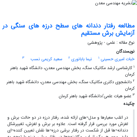
مطالعه رفتار دندانه های سطح درزه های سنگی در
آزمایش برش مستقیم
نوع مقاله : علمی - پژوهشی
نویسندگان
3
2
1
خبات امیری حسینی
نیما بابانوری
سعید کریمی نسب
1
کارشناسی ارشد مکانیک سنگ، بخش مهندسی معدن، دانشگاه شهید باهنر
کرمان
2
دانشجوی دکتری مکانیک سنگ، بخش مهندسی معدن، دانشگاه شهید باهنر
کرمان
3
عضو هیات علمی/دانشگاه شهید باهنر کرمان
چکیده
در اغلب معیارها و مدل¬های ارائه شده، رفتار درزه در دو حالت برش و
لغزش مورد بررسی قرار گرفته است. علاوه بر برش و لغزش، تغییرشکل
دندانه¬ها قبل از شکست در رفتار برشی درزه¬ها نقش تعیین کننده¬ای
دارد. سهم هر یک از این مکانیزم¬ها در رفتار برشی درزه با توجه به