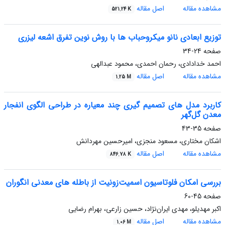
مشاهده مقاله
اصل مقاله
521.24 K
توزیع ابعادی نانو میکروحباب ها با روش نوین تفرق اشعه لیزری
صفحه
24-34
احمد خدادادی، رحمان احمدی، محمود عبدالهی
مشاهده مقاله
اصل مقاله
1.25 M
کاربرد مدل های تصمیم گیری چند معیاره در طراحی الگوی انفجار
معدن گل‌گهر
صفحه
35-43
اشکان مختاری، مسعود منجزی، امیرحسین مهردانش
مشاهده مقاله
اصل مقاله
846.78 K
بررسی امکان فلوتاسیون اسمیت‌زونیت از باطله های معدنی انگوران
صفحه
45-60
اکبر مهدیلو، مهدی ایران‌نژاد، حسین زارعی، بهرام رضایی
مشاهده مقاله
اصل مقاله
1.06 M