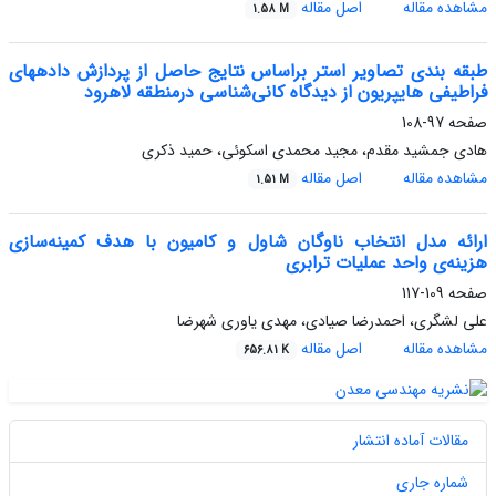
مشاهده مقاله
اصل مقاله
1.58 M
طبقه ‏بندی تصاویر استر براساس نتایج حاصل از پردازش داده‏های
فرا‌طیفی هایپریون از دیدگاه کانی‌شناسی درمنطقه لاهرود
صفحه
97-108
هادی جمشید مقدم، مجید محمدی اسکوئی، حمید ذکری
مشاهده مقاله
اصل مقاله
1.51 M
ارائه مدل انتخاب ناوگان شاول و کامیون با هدف کمینه‌سازی
هزینه‌ی واحد عملیات ترابری
صفحه
109-117
علی لشگری، احمدرضا صیادی، مهدی یاوری شهرضا
مشاهده مقاله
اصل مقاله
656.81 K
مقالات آماده انتشار
شماره جاری