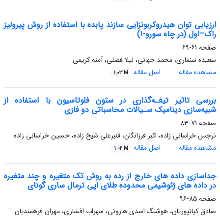
ارزیابی توان هیدروکربونزایی سازند پابده با استفاده از روش پیرولیز
راک–اول (در چاه سورو-1)
صفحه
61-69
سعیده سنماری، محمد جهانی، لیلا فضلی، آمنه کریمی
مشاهده مقاله
اصل مقاله
1.03 M
بررسی تاثیر تیغـه‌گذاری در ستون فلوتاسیون با استفاده از
شبیه‌سازی دینامیک سـیالات محاسباتی دو فازی
صفحه
71-83
نرجس خراسانی زاده، اکبر فرزانگان، قنبرعلی شیخ زاده، حسین خراسانی زاده
مشاهده مقاله
اصل مقاله
1.02 M
جداسازی داده های خارج از رده به روش تک متغیره و چند متغیره
در داده های ژئوشیمی محدوده طلای اپی ترمال ساری گونای
صفحه
85-96
صادق کیانپوریان، هوشنگ اسدی هارونی، سهراب افشاری، مهران فرهمندیان