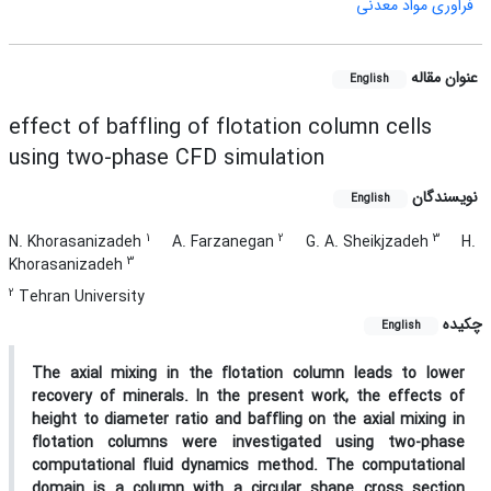
فراوری مواد معدنی
عنوان مقاله
English
effect of baffling of flotation column cells
using two-phase CFD simulation
نویسندگان
English
1
2
3
N. Khorasanizadeh
A. Farzanegan
G. A. Sheikjzadeh
H.
3
Khorasanizadeh
2
Tehran University
چکیده
English
The axial mixing in the flotation column leads to lower
recovery of minerals. In the present work, the effects of
height to diameter ratio and baffling on the axial mixing in
flotation columns were investigated using two-phase
computational fluid dynamics method. The computational
domain is a column with a circular shape cross section