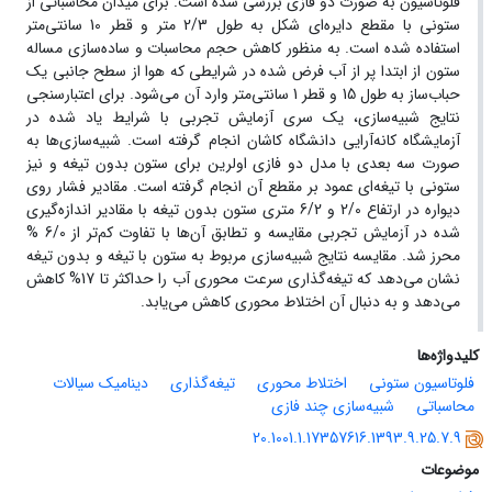
فلوتاسیون به صورت دو فازی بررسی شده است. برای میدان محاسباتی از
ستونی با مقطع دایره‌ای شکل به طول 2/3 متر و قطر 10 سانتی‌متر
استفاده شده است. به منظور کاهش حجم محاسبات و ساده‌سازی مساله
ستون از ابتدا پر از آب فرض شده در شرایطی که هوا از سطح جانبی یک
حباب‌ساز به طول 15 و قطر 1 سانتی‌متر وارد آن می‌شود. برای اعتبارسنجی
نتایج شبیه‌سازی، یک سری آزمایش تجربی با شرایط یاد شده در
آزمایشگاه کانه‌آرایی دانشگاه کاشان انجام گرفته ‌است. شبیه‌سازی‌ها به
صورت سه بعدی با مدل دو فازی اولرین برای ستون بدون تیغه و نیز
ستونی با تیغه‌ای عمود بر مقطع آن انجام گرفته است. مقادیر فشار روی
دیواره در ارتفاع 2/0 و 6/2 متری ستون بدون تیغه با مقادیر اندازه‌گیری
شده در آزمایش تجربی مقایسه و تطابق آن‌ها با تفاوت کم‌تر از 6/0 %
محرز شد. مقایسه نتایج شبیه‌سازی مربوط به ستون با تیغه و بدون تیغه
نشان می‌دهد که تیغه‌گذاری سرعت محوری آب را حداکثر تا 17% کاهش
می‌دهد و به دنبال آن اختلاط محوری کاهش می‌یابد.
کلیدواژه‌ها
فلوتاسیون ستونی
اختلاط محوری
تیغه‌گذاری
دینامیک سیالات
محاسباتی
شبیه‌سازی چند فازی
20.1001.1.17357616.1393.9.25.7.9
موضوعات