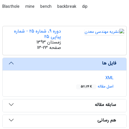
Blasthole
mine
bench
backbreak
dip
دوره 9، شماره 25 - شماره
پیاپی 25
زمستان 1393
صفحه
13-23
فایل ها
XML
اصل مقاله
521.24 K
سابقه مقاله
هم رسانی