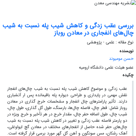
بررسی عقب زدگی و کاهش شیب پله نسبت به شیب
چال‌های انفجاری در معادن روباز
نوع مقاله : علمی - پژوهشی
نویسنده
حسن مومیوند
عضو هیئت علمی دانشگاه ارومیه
چکیده
عقب زدگی و موضوعِ کاهش شیب پله نسبت به شیب چال‌های انفجار
نقش مهمی در پایداری و طراحی دیواره پله باقیمانده پس ار آتشباری
دارند. تأثیر پارامترهای چال انفجار و مشخصات خرج گذاری در معادن
روباز شامل: قطر چال، فاصله چال‌ها، بارسنگ، طول گل گذاری، طول چال،
شیب چال، طول اضافه حفر چال، مقدار خرج در هر تأخیر و خرج ویژه در
دو پارمتر فاصله عقب زدگی و تغییر در کاهش شیب پله نسبت به شیب
چال‌های حفر شده حاصل از انفجارهای مختلف در معادن گچ ایواوغلی،
آهک رشکان، مس سونگون و آهن گل گهر مورد برسی قرار گرفته است.