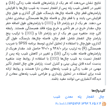
نتایج نشان می‌دهند که هر یک از پارامترهای فاصله عقب زدگی (Lb) و
تغییر در کاهش شیب پله پس از انفجار نسبت به شیب چال‌ها با افزایش
پارامترهای قطر چال، فاصله چال‌ها، بارسنگ، طول گل گذاری و طول چال
افزایش می یابند و با قطر چال و فاصله چال‌ها همبستگی بیشتری نشان
می دهند. هر یک از دو پارامتر Lb و () با پارامترهای طول اضافه حفر
چال، مقدار خرج در هر تأخیر و خرج ویژه فاقد همبستگی هستند. رابطه
کلی چند متغیره بین هر یک از دو پارامتر Lb و () با ترکیب پنج
پارامتر چال انفجار شامل: قطر چال، فاصله چال‌ها، بارسنگ، طول گل
گذاری، طول‌چال با استفاده از تحلیل آماری توسط برنامه SPSS با ضریب
همبستگی (R) به ترتیب برابر 948/0 و 960/0 حاصل شد. مقدار هریک از
پارامترهای فاصله عقب زدگی (Lb) و تغییر در کاهش شیب پله پس از
انفجار نسبت به شیب چال‌ها () با استفاده از روابط چند متغیره
بدست آمده قابل پیش بینی و کنترل است. پارامتر های چال انفجار تأثیر
مهمی در عقب زدگی و شیب پله‌های معادن دارا هستند و روابط ارائه
شده برای استفاده در تحلیل پایداری و طراحی شیب پله‌های معادن از
دیدگاه آتشباری می توانند مفید باشند.
کلیدواژه‌ها
چال
انفجار
پله
معدن
شیب
20.1001.1.17357616.1393.9.25.2.4