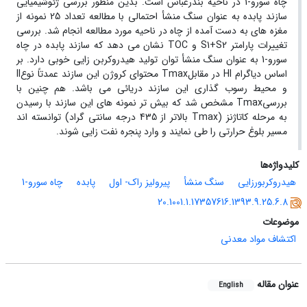
چاه سورو-1 در ناحیه بندرعباس است. بدین منظور بررسی ژئوشیمیایی
سازند پابده به عنوان سنگ منشأ احتمالی با مطالعه تعداد 25 نمونه از
مغزه های به دست آمده از چاه در ناحیه مورد مطالعه انجام شد. بررسی
تغییرات پارامتر S1+S2 و TOC نشان می دهد که سازند پابده در چاه
سورو-1 به عنوان سنگ منشأ توان تولید هیدروکربن زایی خوبی دارد. بر
اساس دیاگرام HI در مقابلTmax محتوای کروژن این سازند عمدتاً نوعII
و محیط رسوب گذاری این سازند دریائی می باشد. هم چنین با
بررسیTmax مشخص شد که بیش تر نمونه های این سازند با رسیدن
به مرحله کاتاژنز (Tmax بالاتر از 435 درجه سانتی گراد) توانسته اند
مسیر بلوغ حرارتی را طی نمایند و وارد پنجره نفت زایی شوند.
کلیدواژه‌ها
هیدروکربورزایی
سنگ منشأ
پیرولیز راک- اول
پابده
چاه سورو-1
20.1001.1.17357616.1393.9.25.6.8
موضوعات
اکتشاف مواد معدنی
عنوان مقاله
English