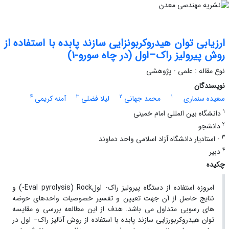
ارزیابی توان هیدروکربونزایی سازند پابده با استفاده از
روش پیرولیز راک–اول (در چاه سورو-1)
نوع مقاله : علمی - پژوهشی
نویسندگان
4
3
2
1
سعیده سنماری
محمد جهانی
لیلا فضلی
آمنه کریمی
1
دانشگاه بین المللی امام خمینی
2
دانشجو
3
- استادیار دانشگاه آزاد اسلامی واحد دماوند
4
دبیر
چکیده
امروزه استفاده از دستگاه پیرولیز راک- اولEval pyrolysis) Rock-) و
نتایج حاصل از آن جهت تعیین و تفسیر خصوصیات واحدهای حوضه
های رسوبی متداول می باشد. هدف از این مطالعه بررسی و مقایسه
توان هیدروکربورزایی سازند پابده با استفاده از روش آنالیز راک– اول در