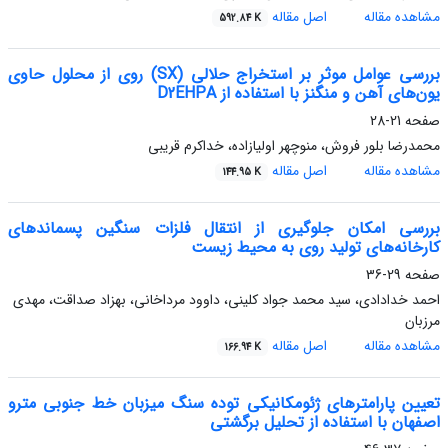
مشاهده مقاله
اصل مقاله
592.84 K
بررسی عوامل موثر بر استخراج حلالی (SX) روی از محلول حاوی
یون‌های آهن و منگنز با استفاده از D2EHPA
صفحه
21-28
محمدرضا بلور فروش، منوچهر اولیازاده، خداکرم قریبی
مشاهده مقاله
اصل مقاله
144.95 K
بررسی امکان جلوگیری از انتقال فلزات سنگین پسماندهای
کارخانه‌های تولید روی به محیط زیست
صفحه
29-36
احمد خدادادی، سید محمد جواد کلینی، داوود مرداخانی، بهزاد صداقت، مهدی
مرزبان
مشاهده مقاله
اصل مقاله
166.94 K
تعیین پارامترهای ژئومکانیکی توده سنگ میزبان خط جنوبی مترو
اصفهان با استفاده از تحلیل برگشتی