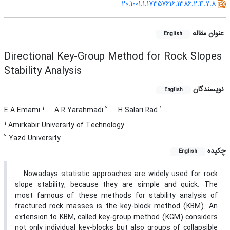
20.1001.1.17357616.1386.2.4.7.8
عنوان مقاله
English
Directional Key-Group Method for Rock Slopes
Stability Analysis
نویسندگان
English
1
2
1
E.A Emami
A.R Yarahmadi
H Salari Rad
1
Amirkabir University of Technology
2
Yazd University
چکیده
English
Nowadays statistic approaches are widely used for rock
slope stability, because they are simple and quick. The
most famous of these methods for stability analysis of
fractured rock masses is the key-block method (KBM). An
extension to KBM, called key-group method (KGM) considers
not only individual key-blocks but also groups of collapsible