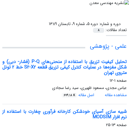
دوره و شماره:
دوره 5، شماره 9، تابستان 1389
تعداد مقالات:
8
علمی - پژوهشی
تحلیل کیفیت تزریق با استفاده از منحنی‌های P-Q (فشار- دبی) و
شکل مغزه‌ها در عملیات کنترل کیفی تزریق قطعه S2-X2 خط 2 تونل
متروی تهران
صفحه
1-12
عباس مجدی، مسعود ظهیری، سید رضا سجادی
مشاهده مقاله
اصل مقاله
679.18 K
شبیه سازی آسیای خودشکن کارخانه فرآوری چغارت با استفاده از
نرم افزار MODSIM
صفحه
13-25