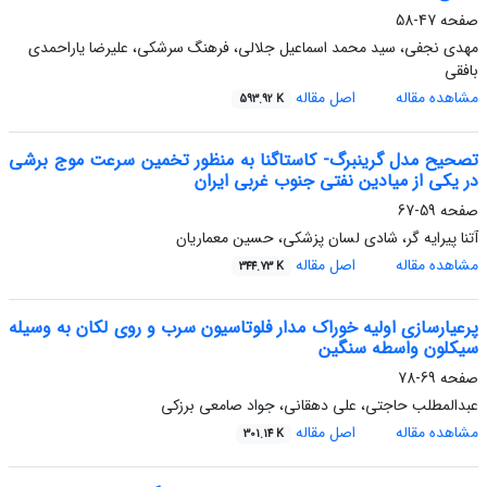
صفحه
47-58
مهدی نجفی، سید محمد اسماعیل جلالی، فرهنگ سرشکی، علیرضا یاراحمدی
بافقی
مشاهده مقاله
اصل مقاله
593.92 K
تصحیح مدل گرینبرگ- کاستاگنا به منظور تخمین سرعت موج برشی
در یکی از میادین نفتی جنوب غربی ایران
صفحه
59-67
آتنا پیرایه گر، شادی لسان پزشکی، حسین معماریان
مشاهده مقاله
اصل مقاله
344.73 K
پرعیارسازی اولیه خوراک مدار فلوتاسیون سرب و روی لکان به وسیله
سیکلون واسطه سنگین
صفحه
69-78
عبدالمطلب حاجتی، علی دهقانی، جواد صامعی برزکی
مشاهده مقاله
اصل مقاله
301.14 K