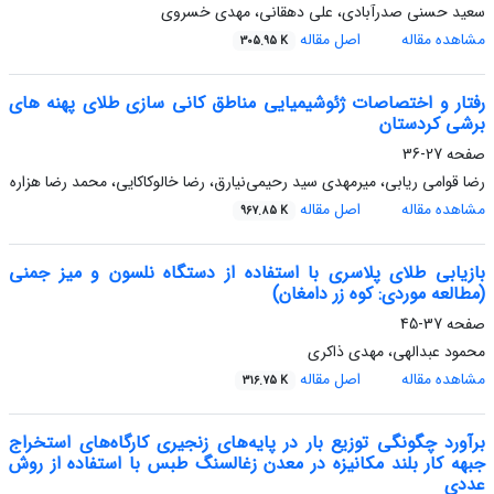
سعید حسنی صدرآبادی، علی دهقانی، مهدی خسروی
مشاهده مقاله
اصل مقاله
305.95 K
رفتار و اختصاصات ژئوشیمیایی مناطق کانی سازی طلای پهنه های
برشی کردستان
صفحه
27-36
رضا قوامی ریابی، میرمهدی سید رحیمی‌نیارق، رضا خالوکاکایی، محمد رضا هزاره
مشاهده مقاله
اصل مقاله
967.85 K
بازیابی طلای پلاسری با استفاده از دستگاه نلسون و میز جمنی
(مطالعه موردی: کوه زر دامغان)
صفحه
37-45
محمود عبدالهی، مهدی ذاکری
مشاهده مقاله
اصل مقاله
316.75 K
برآورد چگونگی توزیع بار در پایه‌های زنجیری کارگاه‌های استخراج
جبهه کار بلند مکانیزه در معدن زغالسنگ طبس با استفاده از روش
عددی