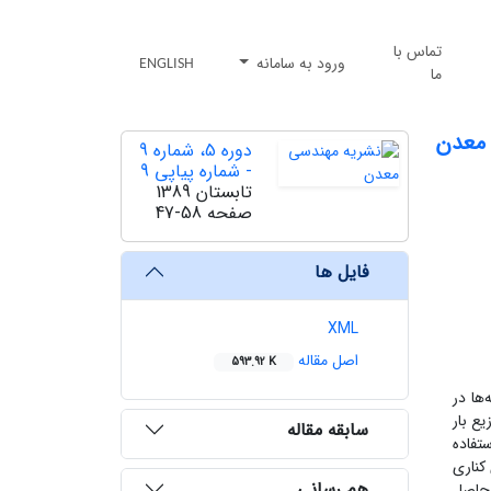
تماس با
ورود به سامانه
ENGLISH
ما
 معدن
دوره 5، شماره 9
- شماره پیاپی 9
تابستان 1389
صفحه
47-58
فایل ها
XML
اصل مقاله
593.92 K
ها در
یع بار
سابقه مقاله
تفاده
کناری
هم رسانی
 حاصل