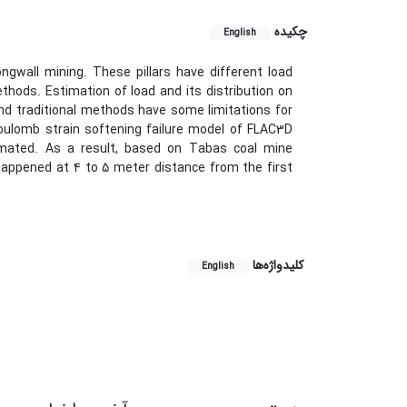
چکیده
English
ngwall mining. These pillars have different load
ethods. Estimation of load and its distribution on
 and traditional methods have some limitations for
-Coulomb strain softening failure model of FLAC3D
timated. As a result, based on Tabas coal mine
 happened at 4 to 5 meter distance from the first
کلیدواژه‌ها
English