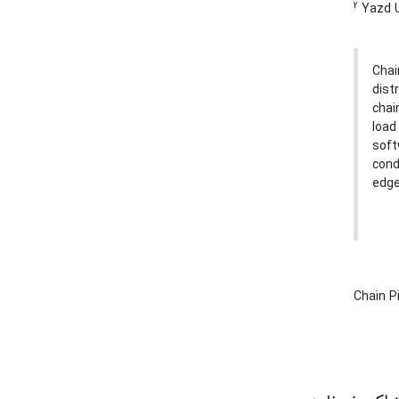
2
Yazd U
Chai
dist
chai
load
soft
cond
edge
Chain P