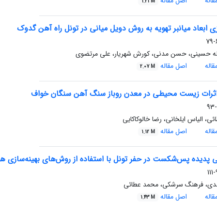
اله
اصل مقاله
1.21 M
زی ابعاد میانبر تهویه به روش دویل میانی در تونل راه آهن گدوک
6
له حسینی، حسن مدنی، کورش شهریار، علی مرتضوی
اله
اصل مقاله
2.07 M
 اثرات زیست محیطی در معدن روباز سنگ آهن سنگان خواف
ی، الیاس ایلخانی، رضا خالوکاکایی
اله
اصل مقاله
1.12 M
ی پدیده پس‌شکست در حفر تونل با استفاده از روش‌های بهینه‌سازی ه
9
دی، فرهنگ سرشکی، محمد عطائی
اله
اصل مقاله
1.43 M