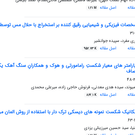
اک، الهام نعمت اللهی، علیرضا قاسمی، مصطفی مالکی‌مقدم، صمد بنیسی
اله
اصل مقاله
1.21 M
صات فیزیکی و شیمیایی رقیق کننده بر استخراج با حلال مس توسط استخراج کننده 5-me
ی مفرد، سپیده جوانشیر
اله
اصل مقاله
952.73 K
رامتر های معیار شکستِ رامامورتی و هوک و همکارانِ سنگ آهک یکپار
اف
3
وند، سیده هدی معدنی، فرنوش حاجی زاده، میرعلی محمدی
اله
اصل مقاله
862.1 K
کانیک شکست نمونه های دیسکی ترک دار با استفاده از روش المان مر
4
یا، سید حسین میرزینلی یزدی