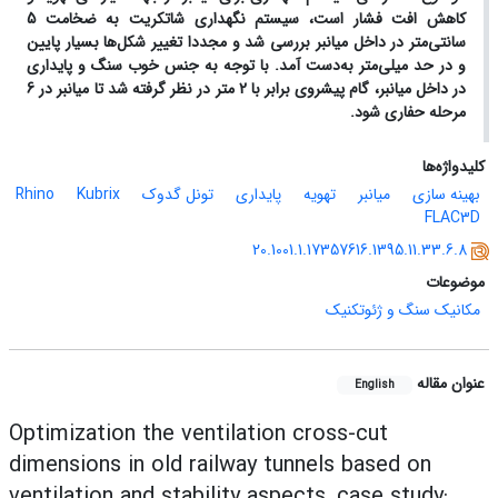
کاهش افت فشار است، سیستم نگهداری شاتکریت به ضخامت 5
سانتی‌متر در داخل میانبر بررسی شد و مجددا تغییر شکل‌ها بسیار پایین
و در حد میلی‌متر به‌دست آمد. با توجه به جنس خوب سنگ و پایداری
در داخل میانبر، گام پیشروی برابر با 2 متر در نظر گرفته شد تا میانبر در 6
مرحله حفاری شود.
کلیدواژه‌ها
بهینه سازی
میانبر
تهویه
پایداری
تونل گدوک
Kubrix
Rhino
FLAC3D
20.1001.1.17357616.1395.11.33.6.8
موضوعات
مکانیک سنگ و ژئوتکنیک
عنوان مقاله
English
Optimization the ventilation cross-cut
dimensions in old railway tunnels based on
ventilation and stability aspects, case study: