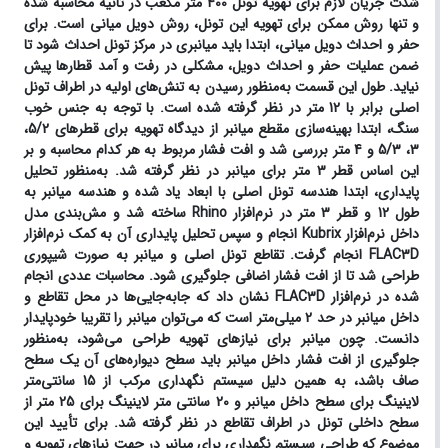
شدت جریان لازم برای تهویه تونل 400 متر مکعب در ثانیه محاسبه شده
و تنها روش ممکن برای تهویه این تونل، روش دویل میانی است. برای
حفر و احداث دویل میانی، ابتدا باید میانبری در مرکز تونل احداث شود تا
ضمن عملیات حفر و احداث دویل، مشکلی در رفت و آمد قطارها پیش
نیاید. طول این قسمت به‌منظور رسیدن به تنش‌های اولیه در اطراف تونل
اصلی برابر با 12 متر در نظر گرفته شده است. با توجه به جنس خوب
سنگ، ابتدا بهینه‌سازی مقطع میانبر از دیدگاه تهویه برای قطرهای 5/2،
3، 5/3 و 4 متر بررسی شد و افت فشار مربوط به هر کدام محاسبه و بر
این اساس قطر 3 متر برای میانبر در نظر گرفته شد. به‌منظور تحلیل
پایداری، ابتدا هندسه تونل اصلی با ابعاد یاد شده و هندسه میانبر به
طول 12 و قطر 3 متر در نرم‌افزار Rhino ساخته شد و مش‌بندی مدل
داخل نرم‌افزار Kubrix انجام و سپس تحلیل پایداری آن به کمک نرم‌افزار
FLAC3D انجام گرفت. تقاطع تونل اصلی و میانبر به صورت شیپوری
طراحی شد تا از افت فشار اضافی جلوگیری شود. محاسبات عددی انجام
شده در نرم‌افزار FLAC3D نشان داد که جابه‌جایی‌ها در محل تقاطع و
داخل میانبر در حد 2 میلی‌متر است که می‌توان میانبر را تقریبا خودپایدار
دانست. چون میانبر برای نیازهای تهویه طراحی می‌شود، به‌منظور
جلوگیری از افت فشار داخل میانبر باید سطح دیواره‌های آن یک سطح
صاف باشد، به همین دلیل سیستم نگهداری مرکب از 15 سانتی‌متر
لاینینگ برای سطح داخل میانبر و 20 سانتی متر لاینینگ برای 25 متر از
سطح داخلی تونل در اطراف تقاطع در نظر گرفته شد. برای تأیید این
موضوع که طراحی سیستم نگهداری برای میانبر در جهت نیازهای تهویه و