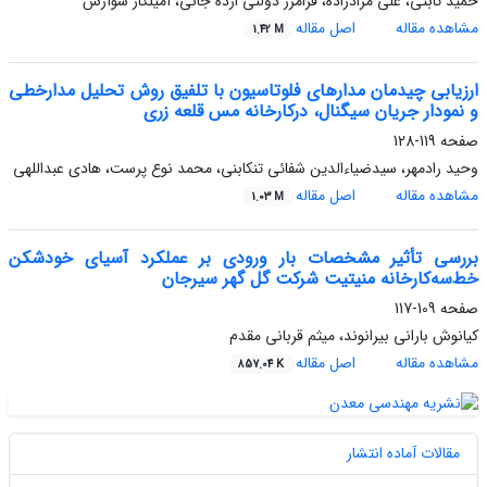
حمید ثابتی، علی مرادزاده، فرامرز دولتی ارده جانی، آمیلکار سوآرس
مشاهده مقاله
اصل مقاله
1.42 M
ارزیابی چیدمان مدارهای فلوتاسیون با تلفیق روش تحلیل مدار‌خطی
و نمودار جریان سیگنال، درکارخانه مس قلعه زری
صفحه
119-128
وحید رادمهر، سیدضیاءالدین شفائی تنکابنی، محمد نوع پرست، هادی عبداللهی
مشاهده مقاله
اصل مقاله
1.03 M
بررسی تأثیر مشخصات بار ورودی بر عملکرد آسیای خودشکن
خط‌سه‌کارخانه منیتیت شرکت گل گهر سیرجان
صفحه
109-117
کیانوش بارانی بیرانوند، میثم قربانی مقدم
مشاهده مقاله
اصل مقاله
857.04 K
مقالات آماده انتشار