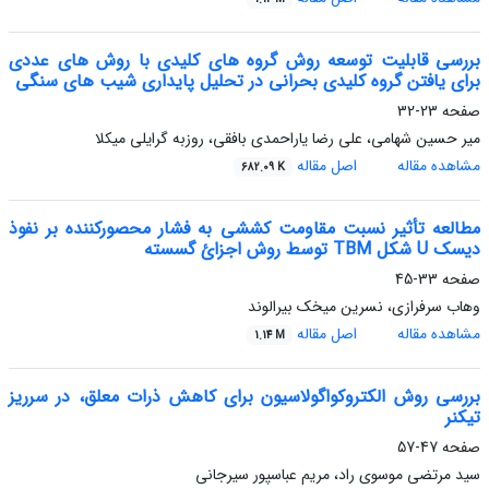
بررسی قابلیت توسعه روش گروه های کلیدی با روش های عددی
برای یافتن گروه کلیدی بحرانی در تحلیل پایداری شیب های سنگی
صفحه
23-32
میر حسین شهامی، علی رضا یاراحمدی بافقی، روزبه گرایلی میکلا
مشاهده مقاله
اصل مقاله
682.09 K
مطالعه تأثیر نسبت مقاومت کششی به فشار محصورکننده بر نفوذ
دیسک U شکل TBM توسط روش اجزائ گسسته
صفحه
33-45
وهاب سرفرازی، نسرین میخک بیرالوند
مشاهده مقاله
اصل مقاله
1.14 M
بررسی روش الکتروکواگولاسیون برای کاهش ذرات معلق، در سرریز
تیکنر
صفحه
47-57
سید مرتضی موسوی راد، مریم عباسپور سیرجانی