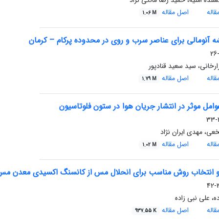
ه امنیه، حمید رضا مالکی نژاد
اله
اصل مقاله
1.06 M
ه‌ آنومالی برای عناصر سرب و روی در محدوده پرکام – کرمان
ارخانی، سید سعید قنادپور
اله
اصل مقاله
1.79 M
امل موثر در انتشار جریان هوا در ستون فلوتاسیون
2
ی، مهدی ایران نژاد
اله
اصل مقاله
1.02 M
و انتخاب روش مناسب برای انحلال مس از کانسنگ اکسیدی معدن مس ق
3
ده، علی نبی زاده
اله
اصل مقاله
937.55 K