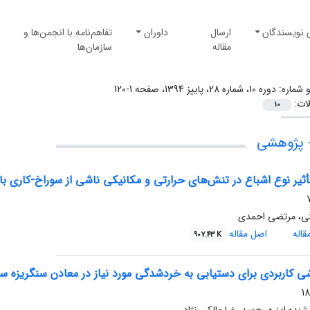
 نویسندگان
ارسال
داوران
تفاهم‌نامه با انجمن‌ها و
مقاله
سازمان‌ها
و شماره:
دوره 10، شماره 28، پاییز 1394، صفحه 1-120
لات:
10
 پژوهشی
ثیر نوع اشباع در تنش‌های حرارتی و مکانیکی ناشی از سوراخ-کاری با
ینی، مرتضی احمدی
اله
اصل مقاله
907.43 K
شی کاربردی برای دستیابی به خردشدگی مورد نیاز در معادن سنگریزه سد