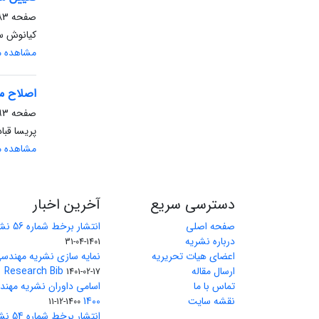
صفحه
3-91
کیانوش سل
مشاهده مق
اصلاح مق
صفحه
3-103
پریسا قباد
مشاهده مق
دسترسی سریع
آخرین اخبار
صفحه اصلی
انتشار برخط شماره 56 نشریه مهندسی معدن
درباره نشریه
1401-04-31
اعضای هیات تحریریه
نمایه سازی نشریه مهندسی
ارسال مقاله
Research Bib
1401-02-17
تماس با ما
اسامی داوران نشریه مهن
نقشه سایت
1400
1400-12-11
انتشار برخط شماره 54 نشریه مهندسی معدن