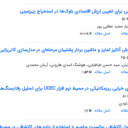
لی برای تعیین ارزش اقتصادی بلوک‌ها در استخراج زیرزمینی
4
یا، مجید عطایی پور
اله
اصل مقاله
801.18 K
وش آنالیز تمایز و ماشین بردار پشتیبان مرحله‌ای در مدل‌سازی کانی‌ز
5
نیان، سید حسن طباطبایی، هوشنگ اسدی هارونی، آرمان محمدی
اله
اصل مقاله
1.53 M
یزمکانیکی در محیط نرم افزار UDEC برای تحلیل رفتارسنگ‌های تحت ریزترک‌های باز
6
داودی
اله
اصل مقاله
1.2 M
ل اکتشافی بوکسیت جاجرم با استفاده از داده های اکتشافی در محیط IS