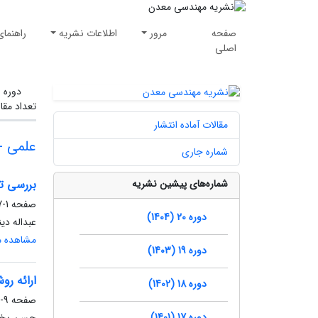
صفحه
مرور
اطلاعات نشریه
راهنمای
اصلی
دوره 
تعداد مقا
مقالات آماده انتشار
علمی -
شماره جاری
شماره‌های پیشین نشریه
بررسی تأ
صفحه
1-7
دوره 20 (1404)
عبداله د
مشاهده مق
دوره 19 (1403)
ارائه رو
دوره 18 (1402)
صفحه
9-18
دوره 17 (1401)