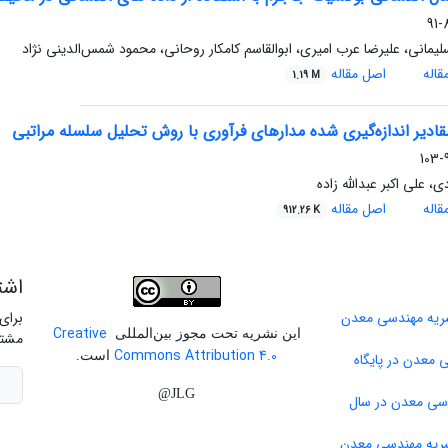
8
یمانی، علیرضا عرب امیری، ابوالقاسم کامکار روحانی، محمود شمس‌الدینی نژاد
اله
اصل مقاله
1.19 M
ادیر اندازه‌گیری شده مدارهای فرآوری با روش تحلیل سلسله مراتبی
9
ی، علی اکبر عبدالله زاده
اله
اصل مقاله
912.26 K
اشت
برای
Creative
این نشریه تحت مجوز بین‌المللی
مشتر
Commons Attribution 4.0
است.
 معدن در پایگاه
JLG@
دسی معدن در سال