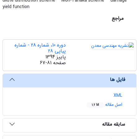
dilute distribution scheme
Mori-Tanaka scheme
damage
yield function
مراجع
دوره 10، شماره 28 - شماره
پیاپی 28
پاییز 1394
صفحه
67-81
فایل ها
XML
اصل مقاله
1.2 M
سابقه مقاله