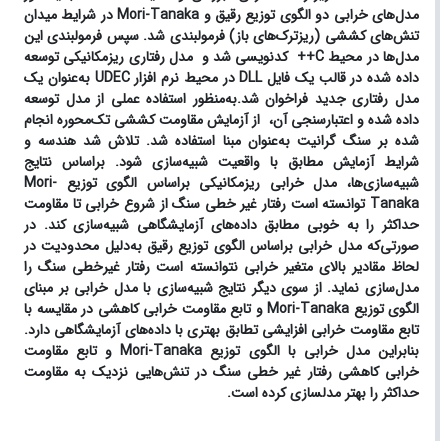
مدل‌های خرابی دو الگوی توزیع رقیق و
Mori-Tanaka
در شرایط میدان
تنش‌های کششی (ریزترک‌های باز) فرمولبندی شد. سپس فرمولبندی این
مدل‌ها در محیط
C++
کدنویسی شد و مدل رفتاری ریزمکانیکی توسعه
داده شده در قالب یک فایل
DLL
در محیط نرم افزار
UDEC
به‌عنوان یک
مدل رفتاری جدید فراخوان شد.
به‌منظور استفاده عملی از مدل توسعه
داده شده و اعتبارسنجی آن، از آزمایش مقاومت کششی تک‌محوره انجام
شده بر سنگ گرانیت به‌عنوان مبنا استفاده شد. تلاش شد هندسه و
شرایط آزمایش مطابق با واقعیت شبیه‌سازی شود. براساس نتایج
شبیه‌سازی‌ها، مدل خرابی ریزمکانیکی براساس الگوی توزیع
Mori-
Tanaka
توانسته است رفتار غیر خطی سنگ از شروع خرابی تا مقاومت
حداکثر را به خوبی مطابق ‌داده‌های آزمایشگاهی شبیه‌سازی کند. در
صورتی‌که مدل خرابی براساس الگوی توزیع رقیق به‌دلیل محدودیت در
لحاظ مقادیر بالای متغیر خرابی نتوانسته است رفتار غیرخطی سنگ را
مدل‌سازی نماید. از سوی دیگر نتایج شبیه‌سازی با مدل خرابی بر مبنای
الگوی توزیع
Mori-Tanaka
و تابع مقاومت خرابی کاهشی در مقایسه با
تابع مقاومت خرابی افزایشی تطابق بهتری با ‌داده‌های آزمایشگاهی دارد.
بنابراین مدل خرابی با الگوی توزیع
Mori-Tanaka
و تابع مقاومت
خرابی کاهشی رفتار غیر خطی سنگ در تنش‌هایی نزدیک به مقاومت
حداکثر را بهتر مدلسازی کرده است.