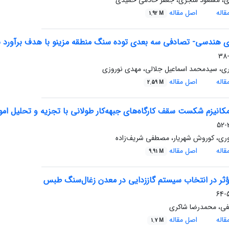
، مسعود منجزی، جعفر خادمی حمیدی
اله
اصل مقاله
1.92 M
ی هندسی- تصادفی سه بعدی توده سنگ منطقه مزینو با هدف برآورد ن
ی، سیدمحمد اسماعیل جلالی، مهدی نوروزی
اله
اصل مقاله
2.59 M
مکانیزم شکست سقف کارگاه‌های جبهه‌کار طولانی با تجزیه و تحلیل امواج
3
وری، کوروش شهریار، مصطفی شریف‌زاده
اله
اصل مقاله
9.91 M
ؤثر در انتخاب سیستم گاززدایی در معدن زغال‌سنگ طبس
5
ی، محمدرضا شاکری
اله
اصل مقاله
1.7 M