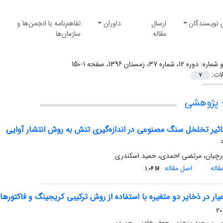
 نویسندگان
ارسال
داوران
تفاهم‌نامه با انجمن‌ها و
مقاله
سازمان‌ها
و شماره:
دوره 12، شماره 37، زمستان 1396، صفحه 1-150
لات:
7
 پژوهشی
ثیر تخلخل سنگ مصنوعی در اندازه‌گیری تنش به روش انتشار آوایی
رچیان، مرتضی احمدی، حمید اسکندری
اله
اصل مقاله
1.04 M
ار در ذخایر دو متغیره با استفاده از روش ترکیبی کریجینگ و فاکتو